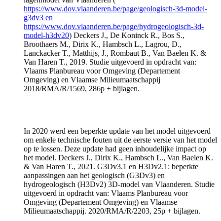
https://www.dov.vlaanderen.be/page/geologisch-3d-model-
g3dv3 en
https://www.dov.vlaanderen.be/page/hydrogeologisch-3d-
model-h3dv20
) Deckers J., De Koninck R., Bos S.,
Broothaers M., Dirix K., Hambsch L., Lagrou, D.,
Lanckacker T., Matthijs, J., Rombaut B., Van Baelen K. &
Van Haren T., 2019. Studie uitgevoerd in opdracht van:
Vlaams Planbureau voor Omgeving (Departement
Omgeving) en Vlaamse Milieumaatschappij
2018/RMA/R/1569, 286p + bijlagen.
In 2020 werd een beperkte update van het model uitgevoerd
om enkele technische fouten uit de eerste versie van het model
op te lossen. Deze update had geen inhoudelijke impact op
het model. Deckers J., Dirix K., Hambsch L., Van Baelen K.
& Van Haren T., 2021. G3Dv3.1 en H3Dv2.1: beperkte
aanpassingen aan het geologisch (G3Dv3) en
hydrogeologisch (H3Dv2) 3D-model van Vlaanderen. Studie
uitgevoerd in opdracht van: Vlaams Planbureau voor
Omgeving (Departement Omgeving) en Vlaamse
Milieumaatschappij. 2020/RMA/R/2203, 25p + bijlagen.