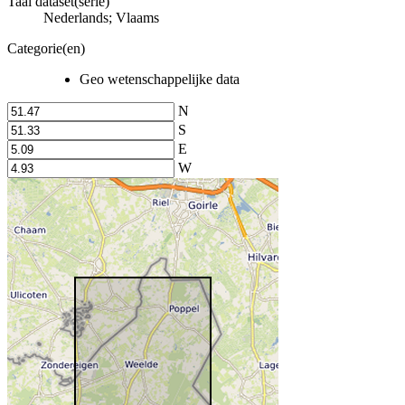
Taal dataset(serie)
Nederlands; Vlaams
Categorie(en)
Geo wetenschappelijke data
N
S
E
W