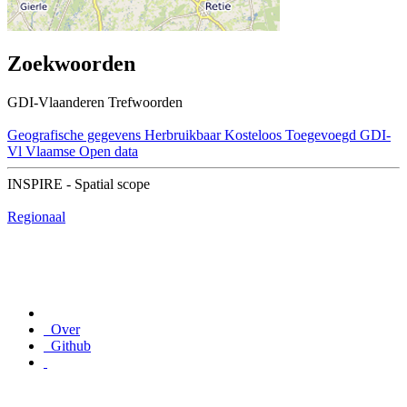
Zoekwoorden
GDI-Vlaanderen Trefwoorden
Geografische gegevens
Herbruikbaar
Kosteloos
Toegevoegd GDI-
Vl
Vlaamse Open data
INSPIRE - Spatial scope
Regionaal
Over
Github