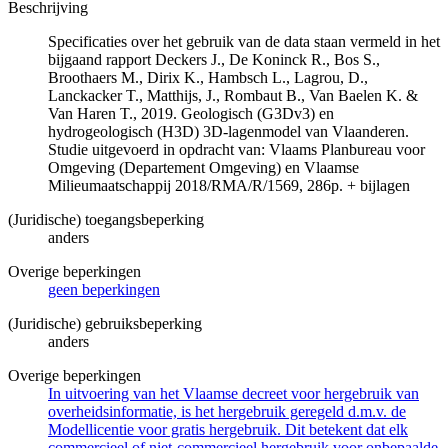
Beschrijving
Specificaties over het gebruik van de data staan vermeld in het
bijgaand rapport Deckers J., De Koninck R., Bos S.,
Broothaers M., Dirix K., Hambsch L., Lagrou, D.,
Lanckacker T., Matthijs, J., Rombaut B., Van Baelen K. &
Van Haren T., 2019. Geologisch (G3Dv3) en
hydrogeologisch (H3D) 3D-lagenmodel van Vlaanderen.
Studie uitgevoerd in opdracht van: Vlaams Planbureau voor
Omgeving (Departement Omgeving) en Vlaamse
Milieumaatschappij 2018/RMA/R/1569, 286p. + bijlagen
(Juridische) toegangsbeperking
anders
Overige beperkingen
geen beperkingen
(Juridische) gebruiksbeperking
anders
Overige beperkingen
In uitvoering van het Vlaamse decreet voor hergebruik van
overheidsinformatie, is het hergebruik geregeld d.m.v. de
Modellicentie voor gratis hergebruik. Dit betekent dat elk
commercieel of niet-commercieel hergebruik voor onbepaalde