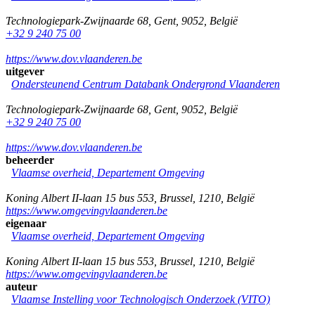
Technologiepark-Zwijnaarde 68
,
Gent
,
9052
,
België
+32 9 240 75 00
https://www.dov.vlaanderen.be
uitgever
Ondersteunend Centrum Databank Ondergrond Vlaanderen
Technologiepark-Zwijnaarde 68
,
Gent
,
9052
,
België
+32 9 240 75 00
https://www.dov.vlaanderen.be
beheerder
Vlaamse overheid, Departement Omgeving
Koning Albert II-laan 15 bus 553
,
Brussel
,
1210
,
België
https://www.omgevingvlaanderen.be
eigenaar
Vlaamse overheid, Departement Omgeving
Koning Albert II-laan 15 bus 553
,
Brussel
,
1210
,
België
https://www.omgevingvlaanderen.be
auteur
Vlaamse Instelling voor Technologisch Onderzoek (VITO)