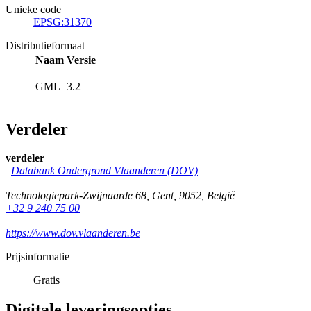
Unieke code
EPSG:31370
Distributieformaat
Naam
Versie
GML
3.2
Verdeler
verdeler
Databank Ondergrond Vlaanderen (DOV)
Technologiepark-Zwijnaarde 68
,
Gent
,
9052
,
België
+32 9 240 75 00
https://www.dov.vlaanderen.be
Prijsinformatie
Gratis
Digitale leveringsopties