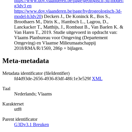
https://www.dov.vlaanderen.be/page/geologisch-3d-model-
g3dv3 en
https://www.dov.vlaanderen.be/page/hydrogeologisch-3d-
model-h3dv20
) Deckers J., De Koninck R., Bos S.,
Broothaers M., Dirix K., Hambsch L., Lagrou, D.,
Lanckacker T., Matthijs, J., Rombaut B., Van Baelen K. &
Van Haren T., 2019. Studie uitgevoerd in opdracht van:
Vlaams Planbureau voor Omgeving (Departement
Omgeving) en Vlaamse Milieumaatschappij
2018/RMA/R/1569, 286p + bijlagen.
Meta-metadata
Metadata identificator (fileIdentifier)
fd4d93de-2656-4936-83df-48fc1e3e529f
XML
Taal
Nederlands; Vlaams
Karakterset
utf8
Parent identificator
G3Dv3.1 Breuken