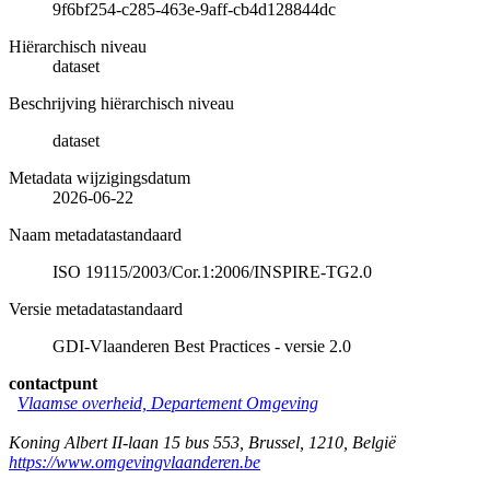
9f6bf254-c285-463e-9aff-cb4d128844dc
Hiërarchisch niveau
dataset
Beschrijving hiërarchisch niveau
dataset
Metadata wijzigingsdatum
2026-06-22
Naam metadatastandaard
ISO 19115/2003/Cor.1:2006/INSPIRE-TG2.0
Versie metadatastandaard
GDI-Vlaanderen Best Practices - versie 2.0
contactpunt
Vlaamse overheid, Departement Omgeving
Koning Albert II-laan 15 bus 553
,
Brussel
,
1210
,
België
https://www.omgevingvlaanderen.be