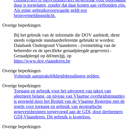
duur is toegelaten, zonder dat daar kosten aan verbonden zijn.
Als enige gebruiksvoorwaarde geldt een
bronvermeldingsplicht.
Overige beperkingen
Bij het gebruik van de informatie die DOV aanbiedt, dient
steeds volgende standaardreferentie gebruikt te worden:
Databank Ondergrond Vlaanderen - (vermelding van de
beheerder en de specifieke geraadpleegde gegevens) -
Geraadpleegd op dd/mm/jjjj, op
https://www.dov.vlaanderen.be
Overige beperkingen
Volgende aansprakelijkheidsbepalingen gelden.
Overige beperkingen
Toegang en gebruik voor het uitvoeren van taken van
algemeen belang, op niveau van Vlaamse overheidsinstanties
is geregeld door het Besluit van de Vlaamse Regering met de
regels voor toegang en gebruik van geografische
gegevensbronnen toegevoegd aan de GDI, door deelnemers
GDI-Vlaanderen. Dit gebruik is kosteloos.
Overige beperkingen