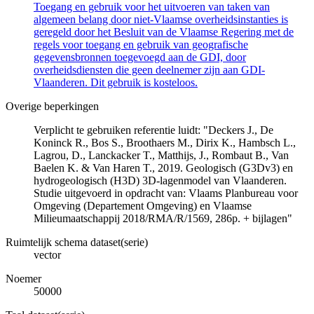
Toegang en gebruik voor het uitvoeren van taken van
algemeen belang door niet-Vlaamse overheidsinstanties is
geregeld door het Besluit van de Vlaamse Regering met de
regels voor toegang en gebruik van geografische
gegevensbronnen toegevoegd aan de GDI, door
overheidsdiensten die geen deelnemer zijn aan GDI-
Vlaanderen. Dit gebruik is kosteloos.
Overige beperkingen
Verplicht te gebruiken referentie luidt: "Deckers J., De
Koninck R., Bos S., Broothaers M., Dirix K., Hambsch L.,
Lagrou, D., Lanckacker T., Matthijs, J., Rombaut B., Van
Baelen K. & Van Haren T., 2019. Geologisch (G3Dv3) en
hydrogeologisch (H3D) 3D-lagenmodel van Vlaanderen.
Studie uitgevoerd in opdracht van: Vlaams Planbureau voor
Omgeving (Departement Omgeving) en Vlaamse
Milieumaatschappij 2018/RMA/R/1569, 286p. + bijlagen"
Ruimtelijk schema dataset(serie)
vector
Noemer
50000