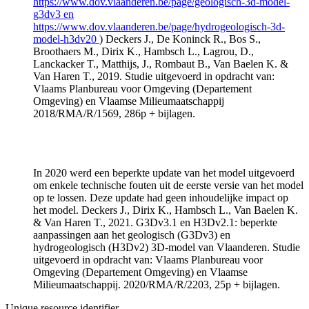
https://www.dov.vlaanderen.be/page/geologisch-3d-model-
g3dv3 en
https://www.dov.vlaanderen.be/page/hydrogeologisch-3d-
model-h3dv20
) Deckers J., De Koninck R., Bos S.,
Broothaers M., Dirix K., Hambsch L., Lagrou, D.,
Lanckacker T., Matthijs, J., Rombaut B., Van Baelen K. &
Van Haren T., 2019. Studie uitgevoerd in opdracht van:
Vlaams Planbureau voor Omgeving (Departement
Omgeving) en Vlaamse Milieumaatschappij
2018/RMA/R/1569, 286p + bijlagen.
In 2020 werd een beperkte update van het model uitgevoerd
om enkele technische fouten uit de eerste versie van het model
op te lossen. Deze update had geen inhoudelijke impact op
het model. Deckers J., Dirix K., Hambsch L., Van Baelen K.
& Van Haren T., 2021. G3Dv3.1 en H3Dv2.1: beperkte
aanpassingen aan het geologisch (G3Dv3) en
hydrogeologisch (H3Dv2) 3D-model van Vlaanderen. Studie
uitgevoerd in opdracht van: Vlaams Planbureau voor
Omgeving (Departement Omgeving) en Vlaamse
Milieumaatschappij. 2020/RMA/R/2203, 25p + bijlagen.
Unique resource identifier