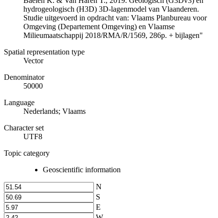
Baelen K. & Van Haren T., 2019. Geologisch (G3Dv3) en
hydrogeologisch (H3D) 3D-lagenmodel van Vlaanderen.
Studie uitgevoerd in opdracht van: Vlaams Planbureau voor
Omgeving (Departement Omgeving) en Vlaamse
Milieumaatschappij 2018/RMA/R/1569, 286p. + bijlagen"
Spatial representation type
Vector
Denominator
50000
Language
Nederlands; Vlaams
Character set
UTF8
Topic category
Geoscientific information
N
S
E
W