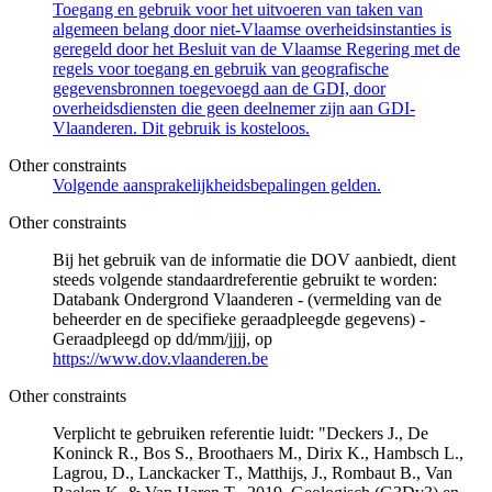
Toegang en gebruik voor het uitvoeren van taken van
algemeen belang door niet-Vlaamse overheidsinstanties is
geregeld door het Besluit van de Vlaamse Regering met de
regels voor toegang en gebruik van geografische
gegevensbronnen toegevoegd aan de GDI, door
overheidsdiensten die geen deelnemer zijn aan GDI-
Vlaanderen. Dit gebruik is kosteloos.
Other constraints
Volgende aansprakelijkheidsbepalingen gelden.
Other constraints
Bij het gebruik van de informatie die DOV aanbiedt, dient
steeds volgende standaardreferentie gebruikt te worden:
Databank Ondergrond Vlaanderen - (vermelding van de
beheerder en de specifieke geraadpleegde gegevens) -
Geraadpleegd op dd/mm/jjjj, op
https://www.dov.vlaanderen.be
Other constraints
Verplicht te gebruiken referentie luidt: "Deckers J., De
Koninck R., Bos S., Broothaers M., Dirix K., Hambsch L.,
Lagrou, D., Lanckacker T., Matthijs, J., Rombaut B., Van