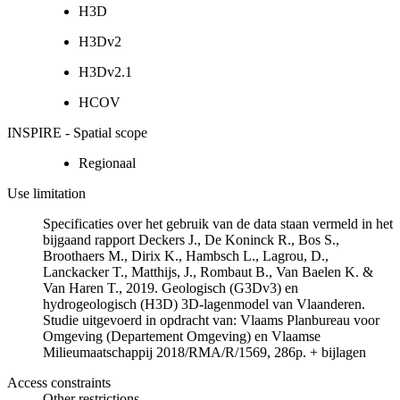
H3D
H3Dv2
H3Dv2.1
HCOV
INSPIRE - Spatial scope
Regionaal
Use limitation
Specificaties over het gebruik van de data staan vermeld in het
bijgaand rapport Deckers J., De Koninck R., Bos S.,
Broothaers M., Dirix K., Hambsch L., Lagrou, D.,
Lanckacker T., Matthijs, J., Rombaut B., Van Baelen K. &
Van Haren T., 2019. Geologisch (G3Dv3) en
hydrogeologisch (H3D) 3D-lagenmodel van Vlaanderen.
Studie uitgevoerd in opdracht van: Vlaams Planbureau voor
Omgeving (Departement Omgeving) en Vlaamse
Milieumaatschappij 2018/RMA/R/1569, 286p. + bijlagen
Access constraints
Other restrictions