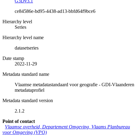
G3Dv3.1
ce84586e-bd95-4438-ad13-bbfd64f9bce6
Hierarchy level
Series
Hierarchy level name
datasetseries
Date stamp
2022-11-29
Metadata standard name
Vlaamse metadatastandaard voor geografie - GDI-Vlaanderen
metadataprofiel
Metadata standard version
2.1.2
Point of contact
Vlaamse overheid, Departement Omgeving, Vlaams Planbureau
voor Omgeving (VPO)