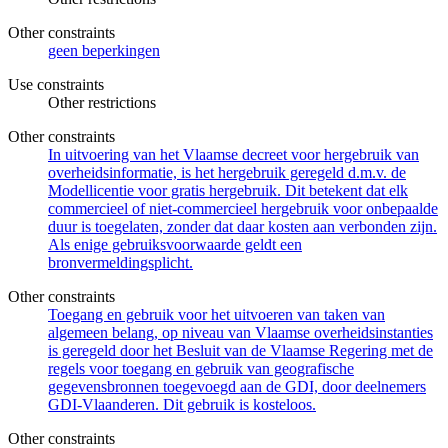
Other constraints
geen beperkingen
Use constraints
Other restrictions
Other constraints
In uitvoering van het Vlaamse decreet voor hergebruik van
overheidsinformatie, is het hergebruik geregeld d.m.v. de
Modellicentie voor gratis hergebruik. Dit betekent dat elk
commercieel of niet-commercieel hergebruik voor onbepaalde
duur is toegelaten, zonder dat daar kosten aan verbonden zijn.
Als enige gebruiksvoorwaarde geldt een
bronvermeldingsplicht.
Other constraints
Toegang en gebruik voor het uitvoeren van taken van
algemeen belang, op niveau van Vlaamse overheidsinstanties
is geregeld door het Besluit van de Vlaamse Regering met de
regels voor toegang en gebruik van geografische
gegevensbronnen toegevoegd aan de GDI, door deelnemers
GDI-Vlaanderen. Dit gebruik is kosteloos.
Other constraints