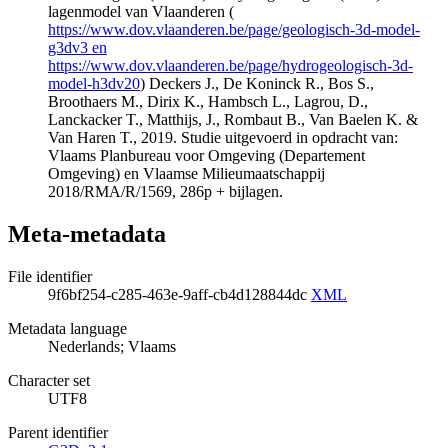
lagenmodel van Vlaanderen (
https://www.dov.vlaanderen.be/page/geologisch-3d-model-
g3dv3 en
https://www.dov.vlaanderen.be/page/hydrogeologisch-3d-
model-h3dv20
) Deckers J., De Koninck R., Bos S.,
Broothaers M., Dirix K., Hambsch L., Lagrou, D.,
Lanckacker T., Matthijs, J., Rombaut B., Van Baelen K. &
Van Haren T., 2019. Studie uitgevoerd in opdracht van:
Vlaams Planbureau voor Omgeving (Departement
Omgeving) en Vlaamse Milieumaatschappij
2018/RMA/R/1569, 286p + bijlagen.
Meta-metadata
File identifier
9f6bf254-c285-463e-9aff-cb4d128844dc
XML
Metadata language
Nederlands; Vlaams
Character set
UTF8
Parent identifier