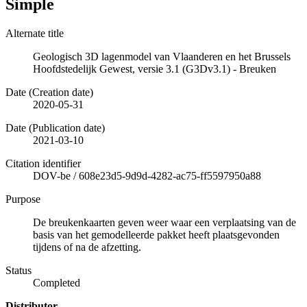
Simple
Alternate title
Geologisch 3D lagenmodel van Vlaanderen en het Brussels
Hoofdstedelijk Gewest, versie 3.1 (G3Dv3.1) - Breuken
Date (Creation date)
2020-05-31
Date (Publication date)
2021-03-10
Citation identifier
DOV-be
/
608e23d5-9d9d-4282-ac75-ff5597950a88
Purpose
De breukenkaarten geven weer waar een verplaatsing van de
basis van het gemodelleerde pakket heeft plaatsgevonden
tijdens of na de afzetting.
Status
Completed
Distributor