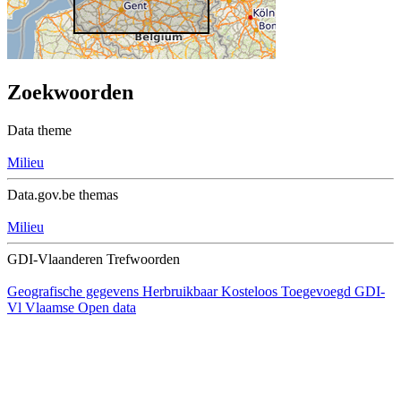
Zoekwoorden
Data theme
Milieu
Data.gov.be themas
Milieu
GDI-Vlaanderen Trefwoorden
Geografische gegevens
Herbruikbaar
Kosteloos
Toegevoegd GDI-
Vl
Vlaamse Open data