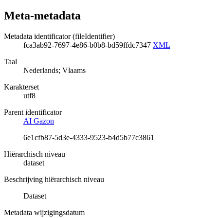
Meta-metadata
Metadata identificator (fileIdentifier)
fca3ab92-7697-4e86-b0b8-bd59ffdc7347
XML
Taal
Nederlands; Vlaams
Karakterset
utf8
Parent identificator
AI Gazon
6e1cfb87-5d3e-4333-9523-b4d5b77c3861
Hiërarchisch niveau
dataset
Beschrijving hiërarchisch niveau
Dataset
Metadata wijzigingsdatum