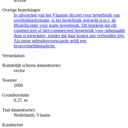
licentie
Overige beperkingen
In uitvoering van het Vlaamse decreet voor hergebruik van
overheidsinformatie, is het hergebruik geregeld d.m.v. de
Modellicentie voor gratis hergebruik. Dit betekent dat elk
commercieel of niet-commercieel hergebruik voor onbepaalde
duur is toegelaten, zonder dat daar kosten aan verbonden zijn.
Als enige gebruiksvoorwaarde geldt een
bronvermeldingsplicht.
Versiedatum
Ruimtelijk schema dataset(serie)
vector
Noemer
2000
Grondresolutie
0.25 m
Taal dataset(serie)
Nederlands; Vlaams
Karakterset