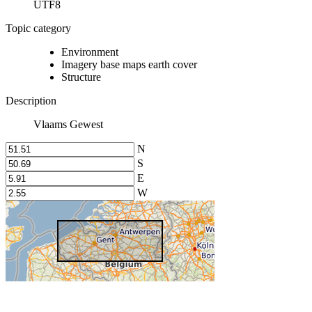
UTF8
Topic category
Environment
Imagery base maps earth cover
Structure
Description
Vlaams Gewest
N
S
E
W