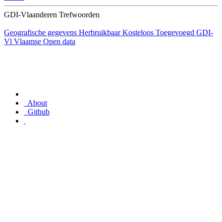
GDI-Vlaanderen Trefwoorden
Geografische gegevens
Herbruikbaar
Kosteloos
Toegevoegd GDI-
Vl
Vlaamse Open data
About
Github