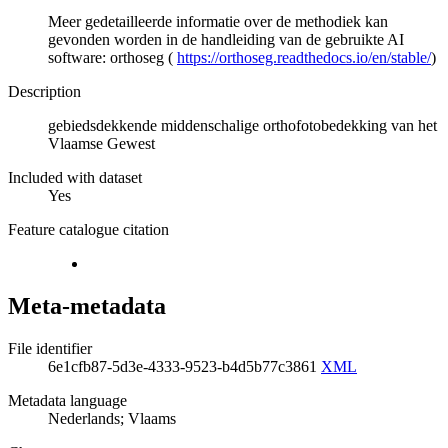
Meer gedetailleerde informatie over de methodiek kan
gevonden worden in de handleiding van de gebruikte AI
software: orthoseg (
https://orthoseg.readthedocs.io/en/stable/
)
Description
gebiedsdekkende middenschalige orthofotobedekking van het
Vlaamse Gewest
Included with dataset
Yes
Feature catalogue citation
Meta-metadata
File identifier
6e1cfb87-5d3e-4333-9523-b4d5b77c3861
XML
Metadata language
Nederlands; Vlaams