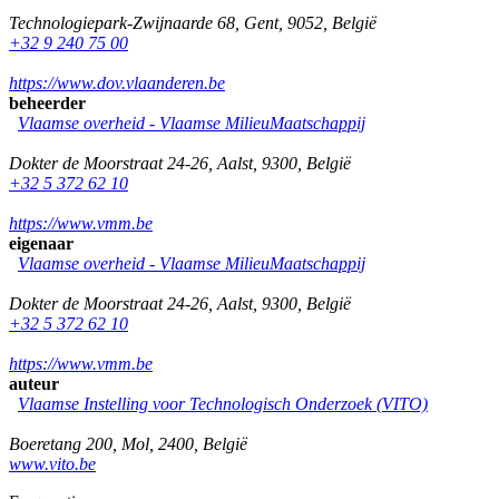
Technologiepark-Zwijnaarde 68
,
Gent
,
9052
,
België
+32 9 240 75 00
https://www.dov.vlaanderen.be
beheerder
Vlaamse overheid - Vlaamse MilieuMaatschappij
Dokter de Moorstraat 24-26
,
Aalst
,
9300
,
België
+32 5 372 62 10
https://www.vmm.be
eigenaar
Vlaamse overheid - Vlaamse MilieuMaatschappij
Dokter de Moorstraat 24-26
,
Aalst
,
9300
,
België
+32 5 372 62 10
https://www.vmm.be
auteur
Vlaamse Instelling voor Technologisch Onderzoek (VITO)
Boeretang 200
,
Mol
,
2400
,
België
www.vito.be