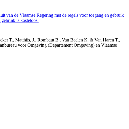
luit van de Vlaamse Regering met de regels voor toegang en gebruik
gebruik is kosteloos.
acker T., Matthijs, J., Rombaut B., Van Baelen K. & Van Haren T.,
 Planbureau voor Omgeving (Departement Omgeving) en Vlaamse