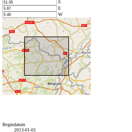
S
E
W
Begindatum
2013-01-01