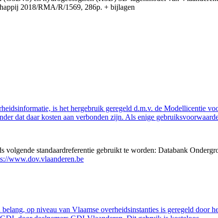
appij 2018/RMA/R/1569, 286p. + bijlagen
eidsinformatie, is het hergebruik geregeld d.m.v. de Modellicentie voor
nder dat daar kosten aan verbonden zijn. Als enige gebruiksvoorwaarde
eds volgende standaardreferentie gebruikt te worden: Databank Ondergr
ps://www.dov.vlaanderen.be
belang, op niveau van Vlaamse overheidsinstanties is geregeld door h