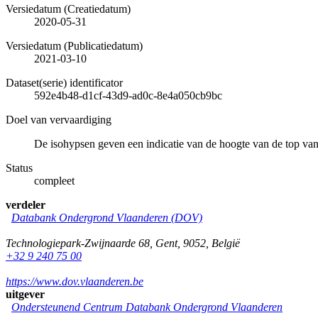
Versiedatum (Creatiedatum)
2020-05-31
Versiedatum (Publicatiedatum)
2021-03-10
Dataset(serie) identificator
592e4b48-d1cf-43d9-ad0c-8e4a050cb9bc
Doel van vervaardiging
De isohypsen geven een indicatie van de hoogte van de top v
Status
compleet
verdeler
Databank Ondergrond Vlaanderen (DOV)
Technologiepark-Zwijnaarde 68
,
Gent
,
9052
,
België
+32 9 240 75 00
https://www.dov.vlaanderen.be
uitgever
Ondersteunend Centrum Databank Ondergrond Vlaanderen