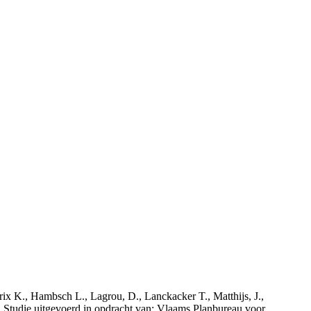
rix K., Hambsch L., Lagrou, D., Lanckacker T., Matthijs, J.,
tudie uitgevoerd in opdracht van: Vlaams Planbureau voor