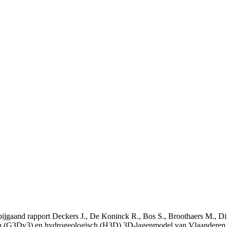
t bijgaand rapport Deckers J., De Koninck R., Bos S., Broothaers M., Di
 (G3Dv3) en hydrogeologisch (H3D) 3D-lagenmodel van Vlaanderen. S