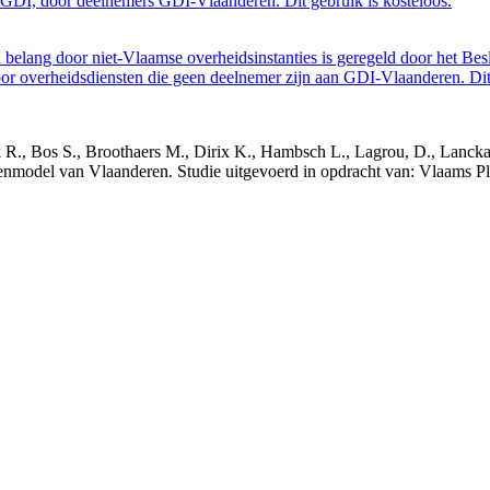
GDI, door deelnemers GDI-Vlaanderen. Dit gebruik is kosteloos.
belang door niet-Vlaamse overheidsinstanties is geregeld door het Bes
 overheidsdiensten die geen deelnemer zijn aan GDI-Vlaanderen. Dit 
nck R., Bos S., Broothaers M., Dirix K., Hambsch L., Lagrou, D., Lanck
nmodel van Vlaanderen. Studie uitgevoerd in opdracht van: Vlaams