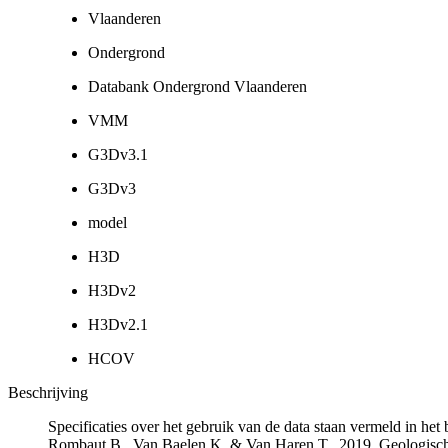
Vlaanderen
Ondergrond
Databank Ondergrond Vlaanderen
VMM
G3Dv3.1
G3Dv3
model
H3D
H3Dv2
H3Dv2.1
HCOV
Beschrijving
Specificaties over het gebruik van de data staan vermeld in he
Rombaut B., Van Baelen K. & Van Haren T., 2019. Geologisch