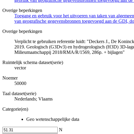
gebruik van geografische gegevensbronnen toegevoegd aan de 
Overige beperkingen
Toegang en gebruik voor het uitvoeren van taken van algemeen 
van geografische gegevensbronnen toegevoegd aan de GDI, door
Overige beperkingen
Verplicht te gebruiken referentie luidt: "Deckers J., De Koni
2019. Geologisch (G3Dv3) en hydrogeologisch (H3D) 3D-lage
Milieumaatschappij 2018/RMA/R/1569, 286p. + bijlagen"
Ruimtelijk schema dataset(serie)
vector
Noemer
50000
Taal dataset(serie)
Nederlands; Vlaams
Categorie(en)
Geo wetenschappelijke data
N