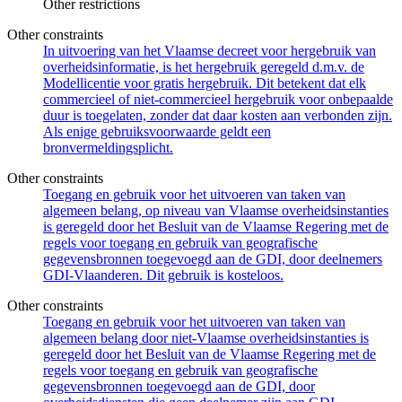
Other restrictions
Other constraints
In uitvoering van het Vlaamse decreet voor hergebruik van
overheidsinformatie, is het hergebruik geregeld d.m.v. de
Modellicentie voor gratis hergebruik. Dit betekent dat elk
commercieel of niet-commercieel hergebruik voor onbepaalde
duur is toegelaten, zonder dat daar kosten aan verbonden zijn.
Als enige gebruiksvoorwaarde geldt een
bronvermeldingsplicht.
Other constraints
Toegang en gebruik voor het uitvoeren van taken van
algemeen belang, op niveau van Vlaamse overheidsinstanties
is geregeld door het Besluit van de Vlaamse Regering met de
regels voor toegang en gebruik van geografische
gegevensbronnen toegevoegd aan de GDI, door deelnemers
GDI-Vlaanderen. Dit gebruik is kosteloos.
Other constraints
Toegang en gebruik voor het uitvoeren van taken van
algemeen belang door niet-Vlaamse overheidsinstanties is
geregeld door het Besluit van de Vlaamse Regering met de
regels voor toegang en gebruik van geografische
gegevensbronnen toegevoegd aan de GDI, door