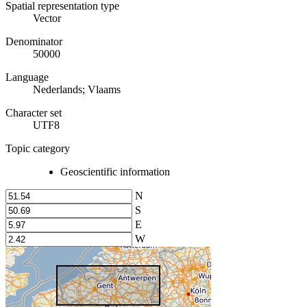
Spatial representation type
Vector
Denominator
50000
Language
Nederlands; Vlaams
Character set
UTF8
Topic category
Geoscientific information
N
S
E
W