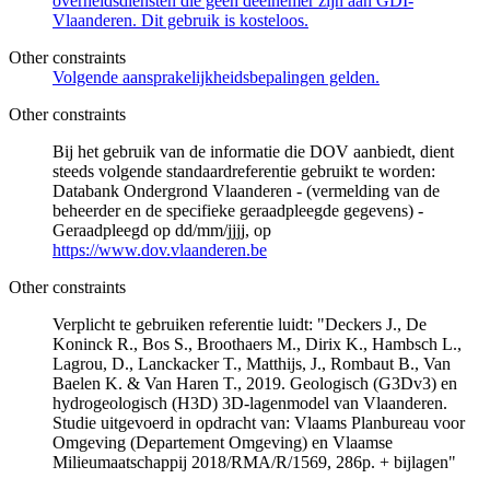
overheidsdiensten die geen deelnemer zijn aan GDI-
Vlaanderen. Dit gebruik is kosteloos.
Other constraints
Volgende aansprakelijkheidsbepalingen gelden.
Other constraints
Bij het gebruik van de informatie die DOV aanbiedt, dient
steeds volgende standaardreferentie gebruikt te worden:
Databank Ondergrond Vlaanderen - (vermelding van de
beheerder en de specifieke geraadpleegde gegevens) -
Geraadpleegd op dd/mm/jjjj, op
https://www.dov.vlaanderen.be
Other constraints
Verplicht te gebruiken referentie luidt: "Deckers J., De
Koninck R., Bos S., Broothaers M., Dirix K., Hambsch L.,
Lagrou, D., Lanckacker T., Matthijs, J., Rombaut B., Van
Baelen K. & Van Haren T., 2019. Geologisch (G3Dv3) en
hydrogeologisch (H3D) 3D-lagenmodel van Vlaanderen.
Studie uitgevoerd in opdracht van: Vlaams Planbureau voor
Omgeving (Departement Omgeving) en Vlaamse
Milieumaatschappij 2018/RMA/R/1569, 286p. + bijlagen"