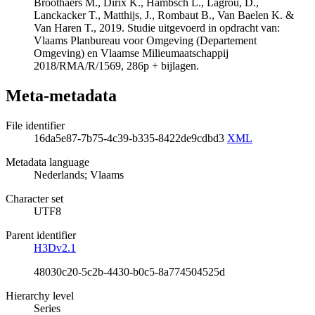
Broothaers M., Dirix K., Hambsch L., Lagrou, D.,
Lanckacker T., Matthijs, J., Rombaut B., Van Baelen K. &
Van Haren T., 2019. Studie uitgevoerd in opdracht van:
Vlaams Planbureau voor Omgeving (Departement
Omgeving) en Vlaamse Milieumaatschappij
2018/RMA/R/1569, 286p + bijlagen.
Meta-metadata
File identifier
16da5e87-7b75-4c39-b335-8422de9cdbd3
XML
Metadata language
Nederlands; Vlaams
Character set
UTF8
Parent identifier
H3Dv2.1
48030c20-5c2b-4430-b0c5-8a774504525d
Hierarchy level
Series