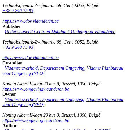
Technologiepark-Zwijnaarde 68
,
Gent
,
9052
,
België
+32 9 240 75 93
https://www.dov.vlaanderen.be
Publisher
Ondersteunend Centrum Databank Ondergrond Vlaanderen
Technologiepark-Zwijnaarde 68
,
Gent
,
9052
,
België
+32 9 240 75 93
https://www.dov.vlaanderen.be
Custodian
Vlaamse overheid, Departement Omgeving, Vlaams Planbureau
voor Omgeving (VPO)
Koning Albert II-laan 20 bus 8
,
Brussel
,
1000
,
België
https://www.omgevingvlaanderen.be
Owner
Vlaamse overheid, Departement Omgeving, Vlaams Planbureau
voor Omgeving (VPO)
Koning Albert II-laan 20 bus 8
,
Brussel
,
1000
,
België
https://www.omgevingvlaanderen.be
Author