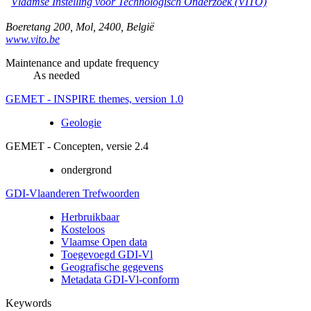
Vlaamse Instelling voor Technologisch Onderzoek (VITO)
Boeretang 200
,
Mol
,
2400
,
België
www.vito.be
Maintenance and update frequency
As needed
GEMET - INSPIRE themes, version 1.0
Geologie
GEMET - Concepten, versie 2.4
ondergrond
GDI-Vlaanderen Trefwoorden
Herbruikbaar
Kosteloos
Vlaamse Open data
Toegevoegd GDI-Vl
Geografische gegevens
Metadata GDI-Vl-conform
Keywords