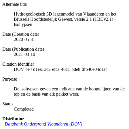
Alternate title
Hydrogeologisch 3D lagenmodel van Vlaanderen en het
Brussels Hoofdstedelijk Gewest, versie 2.1 (H3Dv2.1) -
Isohypsen
Date (Creation date)
2020-05-31
Date (Publication date)
2021-03-10
Citation identifier
DOV-be
/
d1ea13c2-efca-40c1-bde8-dfb46e04c1af
Purpose
De isohypsen geven een indicatie van de hoogtelijnen van de
top en de basis van elk pakket weer.
Status
Completed
Distributor
Databank Ondergrond Vlaanderen (DOV)