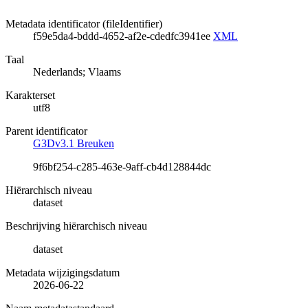
Metadata identificator (fileIdentifier)
f59e5da4-bddd-4652-af2e-cdedfc3941ee
XML
Taal
Nederlands; Vlaams
Karakterset
utf8
Parent identificator
G3Dv3.1 Breuken
9f6bf254-c285-463e-9aff-cb4d128844dc
Hiërarchisch niveau
dataset
Beschrijving hiërarchisch niveau
dataset
Metadata wijzigingsdatum
2026-06-22