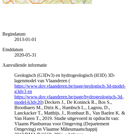
Begindatum
2013-01-01
Einddatum
2020-05-31
Aanvullende informatie
Geologisch (G3Dv3) en hydrogeologisch (H3D) 3D-
lagenmodel van Vlaanderen (
https://www.dov.vlaanderen.be/page/geologisch-3d-model-
g3dv3 en
https://www.dov.vlaanderen.be/page/hydrogeologisch-3d-
model-h3dv20
) Deckers J., De Koninck R., Bos S.,
Broothaers M., Dirix K., Hambsch L., Lagrou, D.,
Lanckacker T., Matthijs, J., Rombaut B., Van Baelen K. &
Van Haren T., 2019. Studie uitgevoerd in opdracht van:
Vlaams Planbureau voor Omgeving (Departement
Omgeving) en Vlaamse Milieumaatschappij