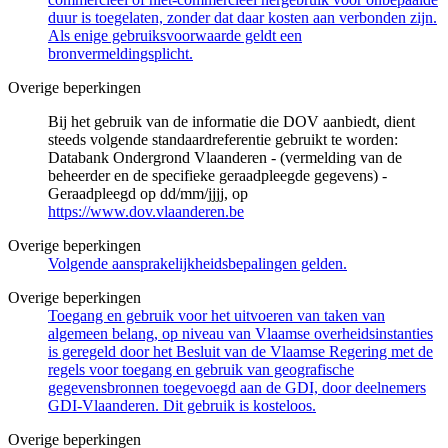
duur is toegelaten, zonder dat daar kosten aan verbonden zijn.
Als enige gebruiksvoorwaarde geldt een
bronvermeldingsplicht.
Overige beperkingen
Bij het gebruik van de informatie die DOV aanbiedt, dient
steeds volgende standaardreferentie gebruikt te worden:
Databank Ondergrond Vlaanderen - (vermelding van de
beheerder en de specifieke geraadpleegde gegevens) -
Geraadpleegd op dd/mm/jjjj, op
https://www.dov.vlaanderen.be
Overige beperkingen
Volgende aansprakelijkheidsbepalingen gelden.
Overige beperkingen
Toegang en gebruik voor het uitvoeren van taken van
algemeen belang, op niveau van Vlaamse overheidsinstanties
is geregeld door het Besluit van de Vlaamse Regering met de
regels voor toegang en gebruik van geografische
gegevensbronnen toegevoegd aan de GDI, door deelnemers
GDI-Vlaanderen. Dit gebruik is kosteloos.
Overige beperkingen