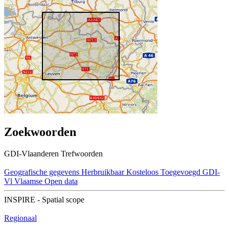
Zoekwoorden
GDI-Vlaanderen Trefwoorden
Geografische gegevens
Herbruikbaar
Kosteloos
Toegevoegd GDI-
Vl
Vlaamse Open data
INSPIRE - Spatial scope
Regionaal