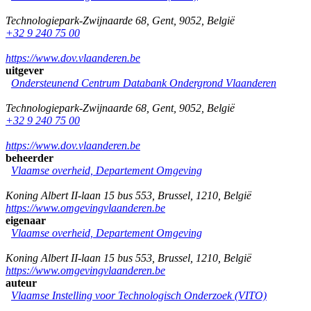
Technologiepark-Zwijnaarde 68
,
Gent
,
9052
,
België
+32 9 240 75 00
https://www.dov.vlaanderen.be
uitgever
Ondersteunend Centrum Databank Ondergrond Vlaanderen
Technologiepark-Zwijnaarde 68
,
Gent
,
9052
,
België
+32 9 240 75 00
https://www.dov.vlaanderen.be
beheerder
Vlaamse overheid, Departement Omgeving
Koning Albert II-laan 15 bus 553
,
Brussel
,
1210
,
België
https://www.omgevingvlaanderen.be
eigenaar
Vlaamse overheid, Departement Omgeving
Koning Albert II-laan 15 bus 553
,
Brussel
,
1210
,
België
https://www.omgevingvlaanderen.be
auteur
Vlaamse Instelling voor Technologisch Onderzoek (VITO)