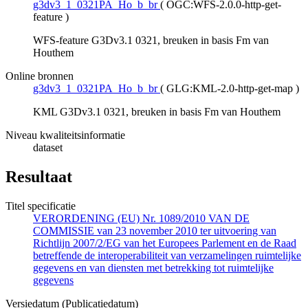
g3dv3_1_0321PA_Ho_b_br
(
OGC:WFS-2.0.0-http-get-
feature
)
WFS-feature G3Dv3.1 0321, breuken in basis Fm van
Houthem
Online bronnen
g3dv3_1_0321PA_Ho_b_br
(
GLG:KML-2.0-http-get-map
)
KML G3Dv3.1 0321, breuken in basis Fm van Houthem
Niveau kwaliteitsinformatie
dataset
Resultaat
Titel specificatie
VERORDENING (EU) Nr. 1089/2010 VAN DE
COMMISSIE van 23 november 2010 ter uitvoering van
Richtlijn 2007/2/EG van het Europees Parlement en de Raad
betreffende de interoperabiliteit van verzamelingen ruimtelijke
gegevens en van diensten met betrekking tot ruimtelijke
gegevens
Versiedatum (Publicatiedatum)