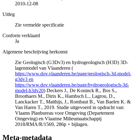
2010-12-08
Uitleg
Zie vermelde specificatie
Conform verklaard
Ja
Algemene beschrijving herkomst
Zie Geologisch (G3Dv3) en hydrogeologisch (H3D) 3D-
lagenmodel van Vlaanderen (
https://www.dov.vlaanderen.be/page/geologisch-3d-model-
g3dv3 en
https://www.dov.vlaanderen.be/page/hydrogeologisch-3d-
model-h3dv20
) Deckers J., De Koninck R., Bos S.,
Broothaers M., Dirix K., Hambsch L., Lagrou, D.,
Lanckacker T., Matthijs, J., Rombaut B., Van Baelen K. &
Van Haren T., 2019. Studie uitgevoerd in opdracht van:
Vlaams Planbureau voor Omgeving (Departement
Omgeving) en Vlaamse Milieumaatschappij
2018/RMA/R/1569, 286p + bijlagen.
Meta-metadata