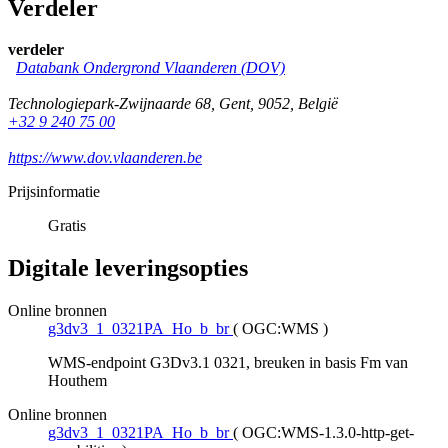
Verdeler
verdeler
Databank Ondergrond Vlaanderen (DOV)
Technologiepark-Zwijnaarde 68
,
Gent
,
9052
,
België
+32 9 240 75 00
https://www.dov.vlaanderen.be
Prijsinformatie
Gratis
Digitale leveringsopties
Online bronnen
g3dv3_1_0321PA_Ho_b_br
(
OGC:WMS
)
WMS-endpoint G3Dv3.1 0321, breuken in basis Fm van
Houthem
Online bronnen
g3dv3_1_0321PA_Ho_b_br
(
OGC:WMS-1.3.0-http-get-