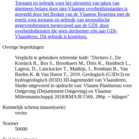
Toegang en gebruik voor het uitvoeren van taken van
algemeen belang door niet-Vlaamse overheidsinstanties is
geregeld door het Besluit van de Vlaamse Regering met de
regels voor toegang en gebruik van geografische
gegevensbronnen toegevoegd aan de GDI, door
overheidsdiensten die geen deelnemer zijn aan GDI-
Vlaanderen. Dit gebruik is kosteloos.
Overige beperkingen
Verplicht te gebruiken referentie luidt: "Deckers J., De
Koninck R., Bos S., Broothaers M., Dirix K., Hambsch L.,
Lagrou, D., Lanckacker T., Matthijs, J., Rombaut B., Van
Baelen K. & Van Haren T., 2019. Geologisch (G3Dv3) en
hydrogeologisch (H3D) 3D-lagenmodel van Vlaanderen.
Studie uitgevoerd in opdracht van: Vlaams Planbureau voor
Omgeving (Departement Omgeving) en Vlaamse
Milieumaatschappij 2018/RMA/R/1569, 286p. + bijlagen"
Ruimtelijk schema dataset(serie)
vector
Noemer
50000