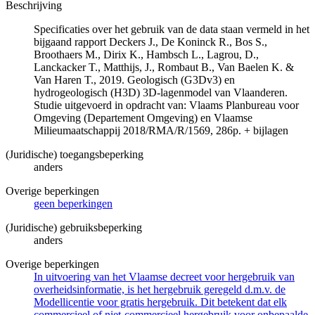
Beschrijving
Specificaties over het gebruik van de data staan vermeld in het
bijgaand rapport Deckers J., De Koninck R., Bos S.,
Broothaers M., Dirix K., Hambsch L., Lagrou, D.,
Lanckacker T., Matthijs, J., Rombaut B., Van Baelen K. &
Van Haren T., 2019. Geologisch (G3Dv3) en
hydrogeologisch (H3D) 3D-lagenmodel van Vlaanderen.
Studie uitgevoerd in opdracht van: Vlaams Planbureau voor
Omgeving (Departement Omgeving) en Vlaamse
Milieumaatschappij 2018/RMA/R/1569, 286p. + bijlagen
(Juridische) toegangsbeperking
anders
Overige beperkingen
geen beperkingen
(Juridische) gebruiksbeperking
anders
Overige beperkingen
In uitvoering van het Vlaamse decreet voor hergebruik van
overheidsinformatie, is het hergebruik geregeld d.m.v. de
Modellicentie voor gratis hergebruik. Dit betekent dat elk
commercieel of niet-commercieel hergebruik voor onbepaalde