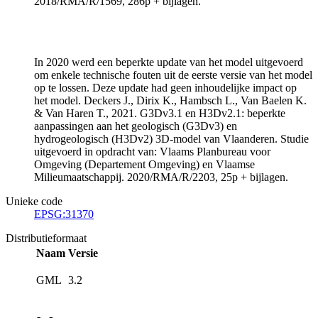
2018/RMA/R/1569, 286p + bijlagen.
In 2020 werd een beperkte update van het model uitgevoerd
om enkele technische fouten uit de eerste versie van het model
op te lossen. Deze update had geen inhoudelijke impact op
het model. Deckers J., Dirix K., Hambsch L., Van Baelen K.
& Van Haren T., 2021. G3Dv3.1 en H3Dv2.1: beperkte
aanpassingen aan het geologisch (G3Dv3) en
hydrogeologisch (H3Dv2) 3D-model van Vlaanderen. Studie
uitgevoerd in opdracht van: Vlaams Planbureau voor
Omgeving (Departement Omgeving) en Vlaamse
Milieumaatschappij. 2020/RMA/R/2203, 25p + bijlagen.
Unieke code
EPSG:31370
Distributieformaat
Naam
Versie
GML
3.2