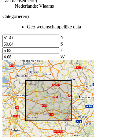
Taal dataset(serie)
Nederlands; Vlaams
Categorie(en)
Geo wetenschappelijke data
N
S
E
W