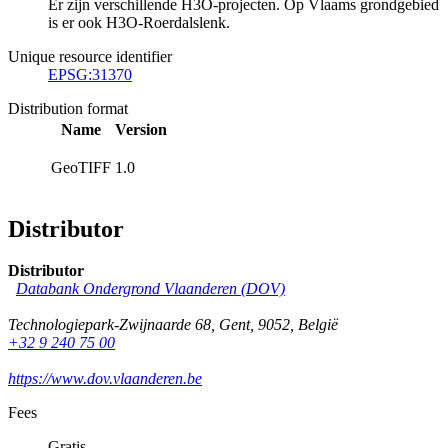
Er zijn verschillende H3O-projecten. Op Vlaams grondgebied
is er ook H3O-Roerdalslenk.
Unique resource identifier
EPSG:31370
Distribution format
Name
Version
GeoTIFF
1.0
Distributor
Distributor
Databank Ondergrond Vlaanderen (DOV)
Technologiepark-Zwijnaarde 68
,
Gent
,
9052
,
België
+32 9 240 75 00
https://www.dov.vlaanderen.be
Fees
Gratis