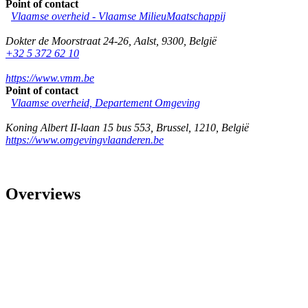
Point of contact
Vlaamse overheid - Vlaamse MilieuMaatschappij
Dokter de Moorstraat 24-26
,
Aalst
,
9300
,
België
+32 5 372 62 10
https://www.vmm.be
Point of contact
Vlaamse overheid, Departement Omgeving
Koning Albert II-laan 15 bus 553
,
Brussel
,
1210
,
België
https://www.omgevingvlaanderen.be
Overviews