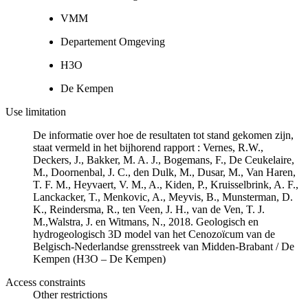
VMM
Departement Omgeving
H3O
De Kempen
Use limitation
De informatie over hoe de resultaten tot stand gekomen zijn,
staat vermeld in het bijhorend rapport : Vernes, R.W.,
Deckers, J., Bakker, M. A. J., Bogemans, F., De Ceukelaire,
M., Doornenbal, J. C., den Dulk, M., Dusar, M., Van Haren,
T. F. M., Heyvaert, V. M., A., Kiden, P., Kruisselbrink, A. F.,
Lanckacker, T., Menkovic, A., Meyvis, B., Munsterman, D.
K., Reindersma, R., ten Veen, J. H., van de Ven, T. J.
M.,Walstra, J. en Witmans, N., 2018. Geologisch en
hydrogeologisch 3D model van het Cenozoïcum van de
Belgisch-Nederlandse grensstreek van Midden-Brabant / De
Kempen (H3O – De Kempen)
Access constraints
Other restrictions