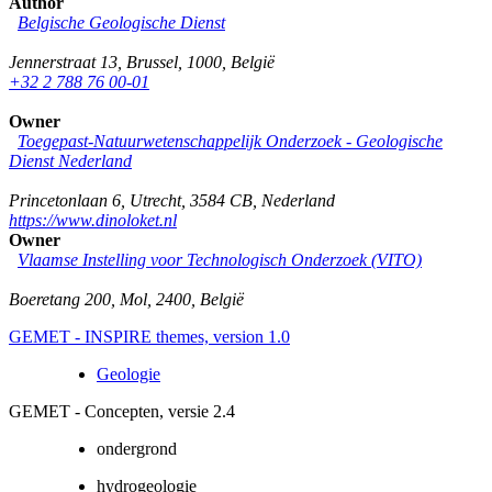
Author
Belgische Geologische Dienst
Jennerstraat 13
,
Brussel
,
1000
,
België
+32 2 788 76 00-01
Owner
Toegepast-Natuurwetenschappelijk Onderzoek - Geologische
Dienst Nederland
Princetonlaan 6
,
Utrecht
,
3584 CB
,
Nederland
https://www.dinoloket.nl
Owner
Vlaamse Instelling voor Technologisch Onderzoek (VITO)
Boeretang 200
,
Mol
,
2400
,
België
GEMET - INSPIRE themes, version 1.0
Geologie
GEMET - Concepten, versie 2.4
ondergrond
hydrogeologie