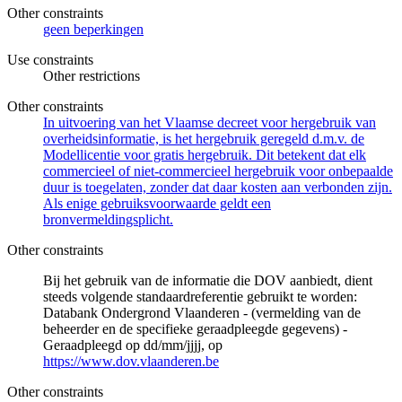
Other constraints
geen beperkingen
Use constraints
Other restrictions
Other constraints
In uitvoering van het Vlaamse decreet voor hergebruik van
overheidsinformatie, is het hergebruik geregeld d.m.v. de
Modellicentie voor gratis hergebruik. Dit betekent dat elk
commercieel of niet-commercieel hergebruik voor onbepaalde
duur is toegelaten, zonder dat daar kosten aan verbonden zijn.
Als enige gebruiksvoorwaarde geldt een
bronvermeldingsplicht.
Other constraints
Bij het gebruik van de informatie die DOV aanbiedt, dient
steeds volgende standaardreferentie gebruikt te worden:
Databank Ondergrond Vlaanderen - (vermelding van de
beheerder en de specifieke geraadpleegde gegevens) -
Geraadpleegd op dd/mm/jjjj, op
https://www.dov.vlaanderen.be
Other constraints