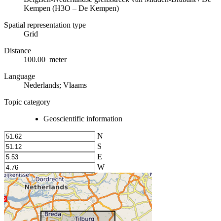
Kempen (H3O – De Kempen)
Spatial representation type
Grid
Distance
100.00 meter
Language
Nederlands; Vlaams
Topic category
Geoscientific information
N
S
E
W