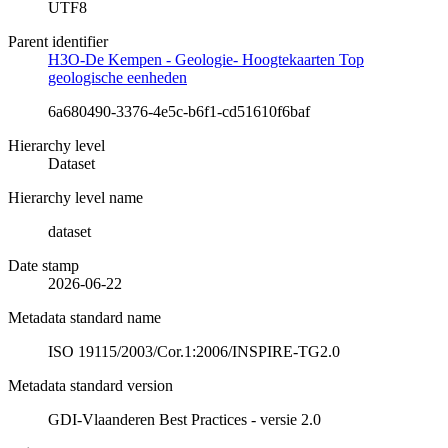
UTF8
Parent identifier
H3O-De Kempen - Geologie- Hoogtekaarten Top
geologische eenheden
6a680490-3376-4e5c-b6f1-cd51610f6baf
Hierarchy level
Dataset
Hierarchy level name
dataset
Date stamp
2026-06-22
Metadata standard name
ISO 19115/2003/Cor.1:2006/INSPIRE-TG2.0
Metadata standard version
GDI-Vlaanderen Best Practices - versie 2.0