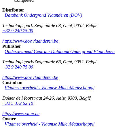
Completed
Distributor
Databank Ondergrond Vlaanderen (DOV)
Technologiepark-Zwijnaarde 68
,
Gent
,
9052
,
België
+32 9 240 75 00
https://www.dov.vlaanderen.be
Publisher
Ondersteunend Centrum Databank Ondergrond Vlaanderen
Technologiepark-Zwijnaarde 68
,
Gent
,
9052
,
België
+32 9 240 75 00
https://www.dov.vlaanderen.be
Custodian
Vlaamse overheid - Vlaamse MilieuMaatschappij
Dokter de Moorstraat 24-26
,
Aalst
,
9300
,
België
+32 5 372 62 10
https://www.vmm.be
Owner
Vlaamse overheid - Vlaamse MilieuMaatschappij