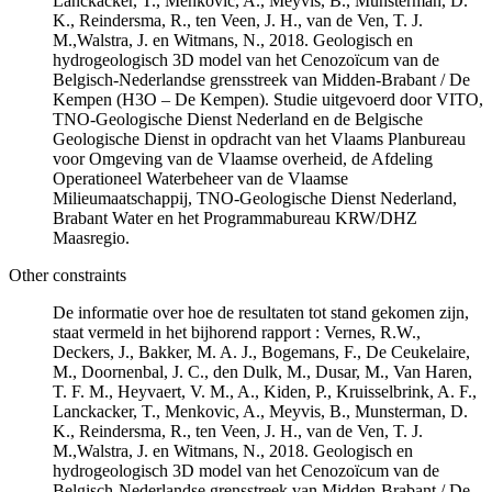
Lanckacker, T., Menkovic, A., Meyvis, B., Munsterman, D.
K., Reindersma, R., ten Veen, J. H., van de Ven, T. J.
M.,Walstra, J. en Witmans, N., 2018. Geologisch en
hydrogeologisch 3D model van het Cenozoïcum van de
Belgisch-Nederlandse grensstreek van Midden-Brabant / De
Kempen (H3O – De Kempen). Studie uitgevoerd door VITO,
TNO-Geologische Dienst Nederland en de Belgische
Geologische Dienst in opdracht van het Vlaams Planbureau
voor Omgeving van de Vlaamse overheid, de Afdeling
Operationeel Waterbeheer van de Vlaamse
Milieumaatschappij, TNO-Geologische Dienst Nederland,
Brabant Water en het Programmabureau KRW/DHZ
Maasregio.
Other constraints
De informatie over hoe de resultaten tot stand gekomen zijn,
staat vermeld in het bijhorend rapport : Vernes, R.W.,
Deckers, J., Bakker, M. A. J., Bogemans, F., De Ceukelaire,
M., Doornenbal, J. C., den Dulk, M., Dusar, M., Van Haren,
T. F. M., Heyvaert, V. M., A., Kiden, P., Kruisselbrink, A. F.,
Lanckacker, T., Menkovic, A., Meyvis, B., Munsterman, D.
K., Reindersma, R., ten Veen, J. H., van de Ven, T. J.
M.,Walstra, J. en Witmans, N., 2018. Geologisch en
hydrogeologisch 3D model van het Cenozoïcum van de
Belgisch-Nederlandse grensstreek van Midden-Brabant / De