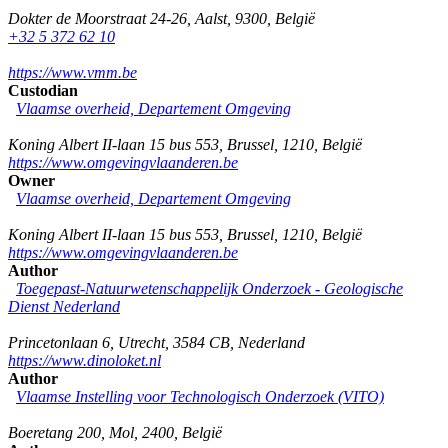
Dokter de Moorstraat 24-26
,
Aalst
,
9300
,
België
+32 5 372 62 10
https://www.vmm.be
Custodian
Vlaamse overheid, Departement Omgeving
Koning Albert II-laan 15 bus 553
,
Brussel
,
1210
,
België
https://www.omgevingvlaanderen.be
Owner
Vlaamse overheid, Departement Omgeving
Koning Albert II-laan 15 bus 553
,
Brussel
,
1210
,
België
https://www.omgevingvlaanderen.be
Author
Toegepast-Natuurwetenschappelijk Onderzoek - Geologische
Dienst Nederland
Princetonlaan 6
,
Utrecht
,
3584 CB
,
Nederland
https://www.dinoloket.nl
Author
Vlaamse Instelling voor Technologisch Onderzoek (VITO)
Boeretang 200
,
Mol
,
2400
,
België