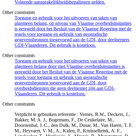
Volgende aansprakelijkheidsbepalingen gelden.
Other constraints
Toegang en gebruik voor het uitvoeren van taken van
algemeen belang, op niveau van Vlaamse overheidsinstanties
is geregeld door het Besluit van de Vlaamse Regering met de
regels voor toegang en gebruik van geografische
gegevensbronnen toegevoegd aan de GDI, door deelnemers
GDI-Vlaanderen. Dit gebruik is kosteloos.
Other constraints
Toegang en gebruik voor het uitvoeren van taken van
algemeen belang door niet-Vlaamse overheidsinstanties is
geregeld door het Besluit van de Vlaamse Regering met de
regels voor toegang en gebruik van geografische
gegevensbronnen toegevoegd aan de GDI, door
overheidsdiensten die geen deelnemer zijn aan GDI-
Vlaanderen. Dit gebruik is kosteloos.
Other constraints
Verplicht te gebruiken referentie : Vernes, R.W., Deckers, J.,
Bakker, M. A. J., Bogemans, F., De Ceukelaire, M.,
Doornenbal, J. C., den Dulk, M., Dusar, M., Van Haren, T. F.
M., Heyvaert, V. M., A., Kiden, P., Kruisselbrink, A. F.,