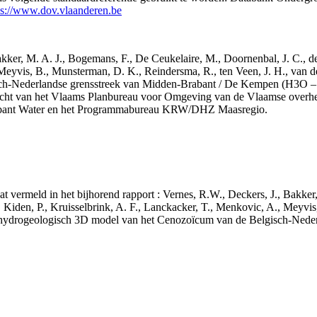
ps://www.dov.vlaanderen.be
 Bakker, M. A. J., Bogemans, F., De Ceukelaire, M., Doornenbal, J. C., 
 Meyvis, B., Munsterman, D. K., Reindersma, R., ten Veen, J. H., van d
sch-Nederlandse grensstreek van Midden-Brabant / De Kempen (H3O 
acht van het Vlaams Planbureau voor Omgeving van de Vlaamse overhe
abant Water en het Programmabureau KRW/DHZ Maasregio.
aat vermeld in het bijhorend rapport : Vernes, R.W., Deckers, J., Bakke
 Kiden, P., Kruisselbrink, A. F., Lanckacker, T., Menkovic, A., Meyvis
 en hydrogeologisch 3D model van het Cenozoïcum van de Belgisch-Ne