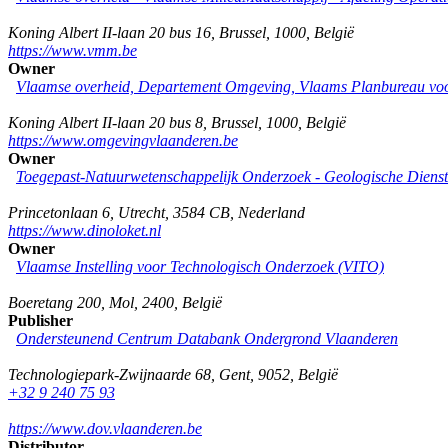
Koning Albert II-laan 20 bus 16
,
Brussel
,
1000
,
België
https://www.vmm.be
Owner
Vlaamse overheid, Departement Omgeving, Vlaams Planbureau v
Koning Albert II-laan 20 bus 8
,
Brussel
,
1000
,
België
https://www.omgevingvlaanderen.be
Owner
Toegepast-Natuurwetenschappelijk Onderzoek - Geologische Diens
Princetonlaan 6
,
Utrecht
,
3584 CB
,
Nederland
https://www.dinoloket.nl
Owner
Vlaamse Instelling voor Technologisch Onderzoek (VITO)
Boeretang 200
,
Mol
,
2400
,
België
Publisher
Ondersteunend Centrum Databank Ondergrond Vlaanderen
Technologiepark-Zwijnaarde 68
,
Gent
,
9052
,
België
+32 9 240 75 93
https://www.dov.vlaanderen.be
Distributor