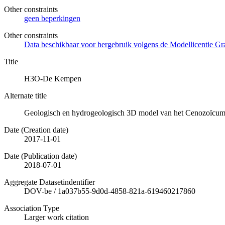
Other constraints
geen beperkingen
Other constraints
Data beschikbaar voor hergebruik volgens de Modellicentie Gra
Title
H3O-De Kempen
Alternate title
Geologisch en hydrogeologisch 3D model van het Cenozoïcum
Date (Creation date)
2017-11-01
Date (Publication date)
2018-07-01
Aggregate Datasetindentifier
DOV-be
/
1a037b55-9d0d-4858-821a-619460217860
Association Type
Larger work citation