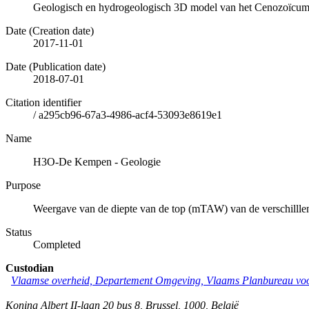
Geologisch en hydrogeologisch 3D model van het Cenozoïcum 
Date (Creation date)
2017-11-01
Date (Publication date)
2018-07-01
Citation identifier
/
a295cb96-67a3-4986-acf4-53093e8619e1
Name
H3O-De Kempen - Geologie
Purpose
Weergave van de diepte van de top (mTAW) van de verschillle
Status
Completed
Custodian
Vlaamse overheid, Departement Omgeving, Vlaams Planbureau v
Koning Albert II-laan 20 bus 8
,
Brussel
,
1000
,
België