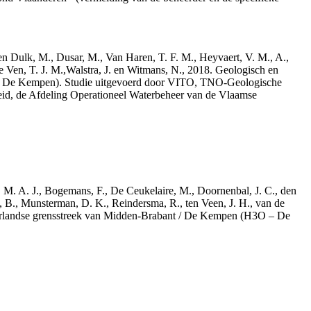
den Dulk, M., Dusar, M., Van Haren, T. F. M., Heyvaert, V. M., A.,
e Ven, T. J. M.,Walstra, J. en Witmans, N., 2018. Geologisch en
– De Kempen). Studie uitgevoerd door VITO, TNO-Geologische
id, de Afdeling Operationeel Waterbeheer van de Vlaamse
r, M. A. J., Bogemans, F., De Ceukelaire, M., Doornenbal, J. C., den
, B., Munsterman, D. K., Reindersma, R., ten Veen, J. H., van de
derlandse grensstreek van Midden-Brabant / De Kempen (H3O – De