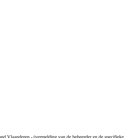
ond Vlaanderen - (vermelding van de beheerder en de specifieke