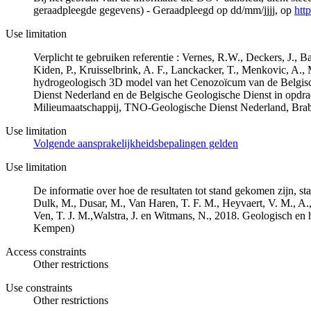
geraadpleegde gegevens) - Geraadpleegd op dd/mm/jjjj, op
htt
Use limitation
Verplicht te gebruiken referentie : Vernes, R.W., Deckers, J.,
Kiden, P., Kruisselbrink, A. F., Lanckacker, T., Menkovic, A.,
hydrogeologisch 3D model van het Cenozoïcum van de Belgi
Dienst Nederland en de Belgische Geologische Dienst in opdr
Milieumaatschappij, TNO-Geologische Dienst Nederland, Br
Use limitation
Volgende aansprakelijkheidsbepalingen gelden
Use limitation
De informatie over hoe de resultaten tot stand gekomen zijn, st
Dulk, M., Dusar, M., Van Haren, T. F. M., Heyvaert, V. M., A.,
Ven, T. J. M.,Walstra, J. en Witmans, N., 2018. Geologisch
Kempen)
Access constraints
Other restrictions
Use constraints
Other restrictions