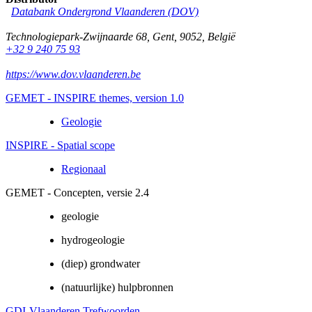
Databank Ondergrond Vlaanderen (DOV)
Technologiepark-Zwijnaarde 68
,
Gent
,
9052
,
België
+32 9 240 75 93
https://www.dov.vlaanderen.be
GEMET - INSPIRE themes, version 1.0
Geologie
INSPIRE - Spatial scope
Regionaal
GEMET - Concepten, versie 2.4
geologie
hydrogeologie
(diep) grondwater
(natuurlijke) hulpbronnen
GDI-Vlaanderen Trefwoorden