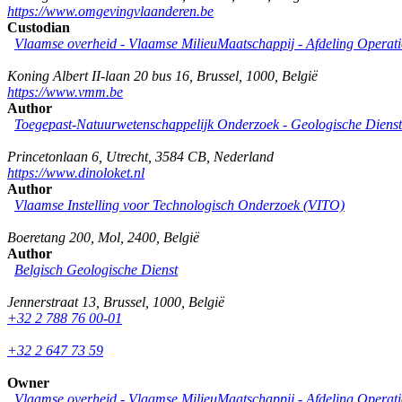
https://www.omgevingvlaanderen.be
Custodian
Vlaamse overheid - Vlaamse MilieuMaatschappij - Afdeling Operat
Koning Albert II-laan 20 bus 16
,
Brussel
,
1000
,
België
https://www.vmm.be
Author
Toegepast-Natuurwetenschappelijk Onderzoek - Geologische Diens
Princetonlaan 6
,
Utrecht
,
3584 CB
,
Nederland
https://www.dinoloket.nl
Author
Vlaamse Instelling voor Technologisch Onderzoek (VITO)
Boeretang 200
,
Mol
,
2400
,
België
Author
Belgisch Geologische Dienst
Jennerstraat 13
,
Brussel
,
1000
,
België
+32 2 788 76 00-01
+32 2 647 73 59
Owner
Vlaamse overheid - Vlaamse MilieuMaatschappij - Afdeling Operat