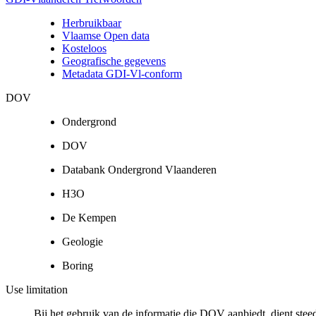
Herbruikbaar
Vlaamse Open data
Kosteloos
Geografische gegevens
Metadata GDI-Vl-conform
DOV
Ondergrond
DOV
Databank Ondergrond Vlaanderen
H3O
De Kempen
Geologie
Boring
Use limitation
Bij het gebruik van de informatie die DOV aanbiedt, dient ste