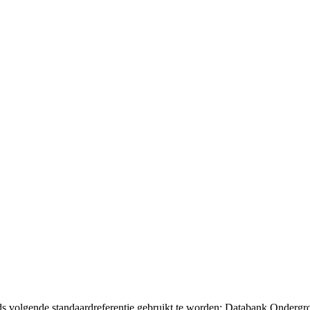
eds volgende standaardreferentie gebruikt te worden: Databank Ondergr