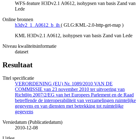
WFS-feature H3Dv2.1 A0612, isohypsen van basis Zand van
Lede
Online bronnen
h3dv2_1_A0612_b_ih
(
GLG:KML-2.0-http-get-map
)
KML H3Dv2.1 A0612, isohypsen van basis Zand van Lede
Niveau kwaliteitsinformatie
dataset
Resultaat
Titel specificatie
VERORDENING (EU) Nr. 1089/2010 VAN DE
COMMISSIE van 23 november 2010 ter uitvoering van
Richtlijn 2007/2/EG van het Europees Parlement en de Raad
betreffende de interoperabiliteit van verzamelingen ruimtelijke
gegevens en van diensten met betrekking tot ruimtelijke
gegevens
Versiedatum (Publicatiedatum)
2010-12-08
Uitleg