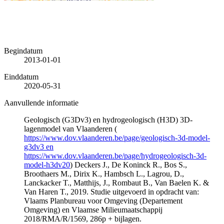
Begindatum
2013-01-01
Einddatum
2020-05-31
Aanvullende informatie
Geologisch (G3Dv3) en hydrogeologisch (H3D) 3D-
lagenmodel van Vlaanderen (
https://www.dov.vlaanderen.be/page/geologisch-3d-model-
g3dv3 en
https://www.dov.vlaanderen.be/page/hydrogeologisch-3d-
model-h3dv20
) Deckers J., De Koninck R., Bos S.,
Broothaers M., Dirix K., Hambsch L., Lagrou, D.,
Lanckacker T., Matthijs, J., Rombaut B., Van Baelen K. &
Van Haren T., 2019. Studie uitgevoerd in opdracht van:
Vlaams Planbureau voor Omgeving (Departement
Omgeving) en Vlaamse Milieumaatschappij
2018/RMA/R/1569, 286p + bijlagen.