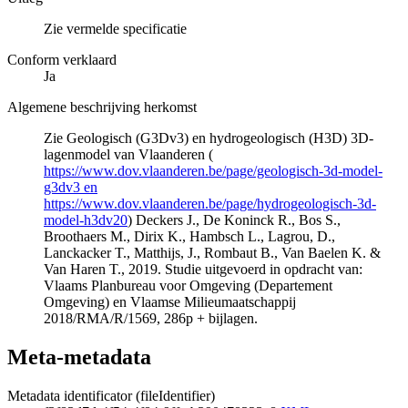
Zie vermelde specificatie
Conform verklaard
Ja
Algemene beschrijving herkomst
Zie Geologisch (G3Dv3) en hydrogeologisch (H3D) 3D-
lagenmodel van Vlaanderen (
https://www.dov.vlaanderen.be/page/geologisch-3d-model-
g3dv3 en
https://www.dov.vlaanderen.be/page/hydrogeologisch-3d-
model-h3dv20
) Deckers J., De Koninck R., Bos S.,
Broothaers M., Dirix K., Hambsch L., Lagrou, D.,
Lanckacker T., Matthijs, J., Rombaut B., Van Baelen K. &
Van Haren T., 2019. Studie uitgevoerd in opdracht van:
Vlaams Planbureau voor Omgeving (Departement
Omgeving) en Vlaamse Milieumaatschappij
2018/RMA/R/1569, 286p + bijlagen.
Meta-metadata
Metadata identificator (fileIdentifier)