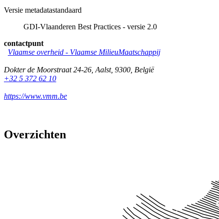
Versie metadatastandaard
GDI-Vlaanderen Best Practices - versie 2.0
contactpunt
Vlaamse overheid - Vlaamse MilieuMaatschappij
Dokter de Moorstraat 24-26
,
Aalst
,
9300
,
België
+32 5 372 62 10
https://www.vmm.be
Overzichten