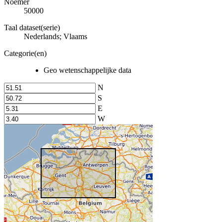
Noemer
50000
Taal dataset(serie)
Nederlands; Vlaams
Categorie(en)
Geo wetenschappelijke data
N
S
E
W