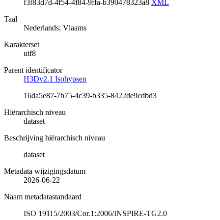
f3f83d7d-4f54-4f84-9ffa-b390478323a8
XML
Taal
Nederlands; Vlaams
Karakterset
utf8
Parent identificator
H3Dv2.1 Isohypsen
16da5e87-7b75-4c39-b335-8422de9cdbd3
Hiërarchisch niveau
dataset
Beschrijving hiërarchisch niveau
dataset
Metadata wijzigingsdatum
2026-06-22
Naam metadatastandaard
ISO 19115/2003/Cor.1:2006/INSPIRE-TG2.0