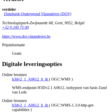
verdeler
Databank Ondergrond Vlaanderen (DOV)
Technologiepark-Zwijnaarde 68
,
Gent
,
9052
,
België
+32 9 240 75 00
https://www.dov.vlaanderen.be
Prijsinformatie
Gratis
Digitale leveringsopties
Online bronnen
h3dv2_1_A0612_b_ih
(
OGC:WMS
)
WMS-endpoint H3Dv2.1 A0612, isohypsen van basis Zand
van Lede
Online bronnen
h3dv2_1_A0612_b_ih
(
OGC:WMS-1.3.0-http-get-
capabilities
)