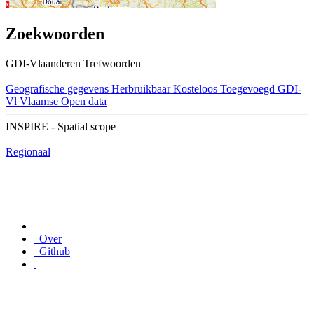
Zoekwoorden
GDI-Vlaanderen Trefwoorden
Geografische gegevens
Herbruikbaar
Kosteloos
Toegevoegd GDI-
Vl
Vlaamse Open data
INSPIRE - Spatial scope
Regionaal
Over
Github