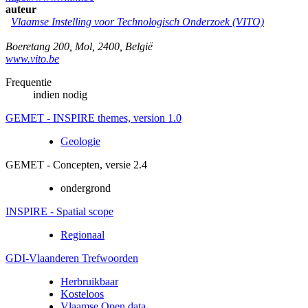
auteur
Vlaamse Instelling voor Technologisch Onderzoek (VITO)
Boeretang 200
,
Mol
,
2400
,
België
www.vito.be
Frequentie
indien nodig
GEMET - INSPIRE themes, version 1.0
Geologie
GEMET - Concepten, versie 2.4
ondergrond
INSPIRE - Spatial scope
Regionaal
GDI-Vlaanderen Trefwoorden
Herbruikbaar
Kosteloos
Vlaamse Open data