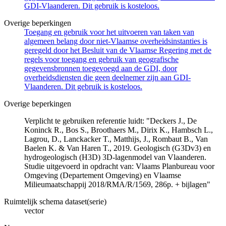
GDI-Vlaanderen. Dit gebruik is kosteloos.
Overige beperkingen
Toegang en gebruik voor het uitvoeren van taken van
algemeen belang door niet-Vlaamse overheidsinstanties is
geregeld door het Besluit van de Vlaamse Regering met de
regels voor toegang en gebruik van geografische
gegevensbronnen toegevoegd aan de GDI, door
overheidsdiensten die geen deelnemer zijn aan GDI-
Vlaanderen. Dit gebruik is kosteloos.
Overige beperkingen
Verplicht te gebruiken referentie luidt: "Deckers J., De
Koninck R., Bos S., Broothaers M., Dirix K., Hambsch L.,
Lagrou, D., Lanckacker T., Matthijs, J., Rombaut B., Van
Baelen K. & Van Haren T., 2019. Geologisch (G3Dv3) en
hydrogeologisch (H3D) 3D-lagenmodel van Vlaanderen.
Studie uitgevoerd in opdracht van: Vlaams Planbureau voor
Omgeving (Departement Omgeving) en Vlaamse
Milieumaatschappij 2018/RMA/R/1569, 286p. + bijlagen"
Ruimtelijk schema dataset(serie)
vector