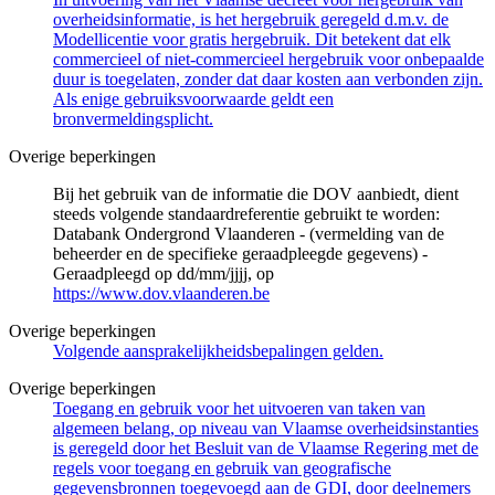
overheidsinformatie, is het hergebruik geregeld d.m.v. de
Modellicentie voor gratis hergebruik. Dit betekent dat elk
commercieel of niet-commercieel hergebruik voor onbepaalde
duur is toegelaten, zonder dat daar kosten aan verbonden zijn.
Als enige gebruiksvoorwaarde geldt een
bronvermeldingsplicht.
Overige beperkingen
Bij het gebruik van de informatie die DOV aanbiedt, dient
steeds volgende standaardreferentie gebruikt te worden:
Databank Ondergrond Vlaanderen - (vermelding van de
beheerder en de specifieke geraadpleegde gegevens) -
Geraadpleegd op dd/mm/jjjj, op
https://www.dov.vlaanderen.be
Overige beperkingen
Volgende aansprakelijkheidsbepalingen gelden.
Overige beperkingen
Toegang en gebruik voor het uitvoeren van taken van
algemeen belang, op niveau van Vlaamse overheidsinstanties
is geregeld door het Besluit van de Vlaamse Regering met de
regels voor toegang en gebruik van geografische
gegevensbronnen toegevoegd aan de GDI, door deelnemers