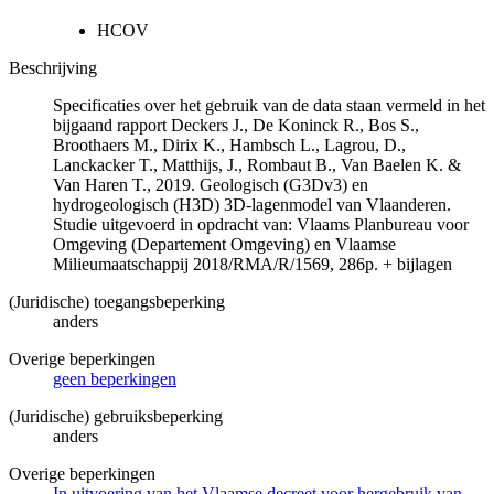
HCOV
Beschrijving
Specificaties over het gebruik van de data staan vermeld in het
bijgaand rapport Deckers J., De Koninck R., Bos S.,
Broothaers M., Dirix K., Hambsch L., Lagrou, D.,
Lanckacker T., Matthijs, J., Rombaut B., Van Baelen K. &
Van Haren T., 2019. Geologisch (G3Dv3) en
hydrogeologisch (H3D) 3D-lagenmodel van Vlaanderen.
Studie uitgevoerd in opdracht van: Vlaams Planbureau voor
Omgeving (Departement Omgeving) en Vlaamse
Milieumaatschappij 2018/RMA/R/1569, 286p. + bijlagen
(Juridische) toegangsbeperking
anders
Overige beperkingen
geen beperkingen
(Juridische) gebruiksbeperking
anders
Overige beperkingen
In uitvoering van het Vlaamse decreet voor hergebruik van