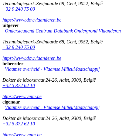
Technologiepark-Zwijnaarde 68
,
Gent
,
9052
,
België
+32 9 240 75 00
https://www.dov.vlaanderen.be
uitgever
Ondersteunend Centrum Databank Ondergrond Vlaanderen
Technologiepark-Zwijnaarde 68
,
Gent
,
9052
,
België
+32 9 240 75 00
https://www.dov.vlaanderen.be
beheerder
Vlaamse overheid - Vlaamse MilieuMaatschappij
Dokter de Moorstraat 24-26
,
Aalst
,
9300
,
België
+32 5 372 62 10
https://www.vmm.be
eigenaar
Vlaamse overheid - Vlaamse MilieuMaatschappij
Dokter de Moorstraat 24-26
,
Aalst
,
9300
,
België
+32 5 372 62 10
https://www.vmm.be