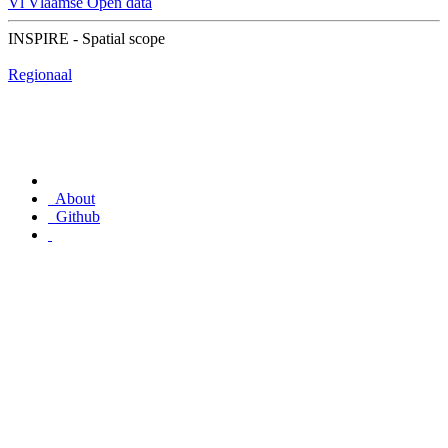
Vl
Vlaamse Open data
INSPIRE - Spatial scope
Regionaal
About
Github