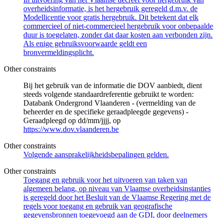
overheidsinformatie, is het hergebruik geregeld d.m.v. de
Modellicentie voor gratis hergebruik. Dit betekent dat elk
commercieel of niet-commercieel hergebruik voor onbepaalde
duur is toegelaten, zonder dat daar kosten aan verbonden zijn.
Als enige gebruiksvoorwaarde geldt een
bronvermeldingsplicht.
Other constraints
Bij het gebruik van de informatie die DOV aanbiedt, dient
steeds volgende standaardreferentie gebruikt te worden:
Databank Ondergrond Vlaanderen - (vermelding van de
beheerder en de specifieke geraadpleegde gegevens) -
Geraadpleegd op dd/mm/jjjj, op
https://www.dov.vlaanderen.be
Other constraints
Volgende aansprakelijkheidsbepalingen gelden.
Other constraints
Toegang en gebruik voor het uitvoeren van taken van
algemeen belang, op niveau van Vlaamse overheidsinstanties
is geregeld door het Besluit van de Vlaamse Regering met de
regels voor toegang en gebruik van geografische
gegevensbronnen toegevoegd aan de GDI, door deelnemers