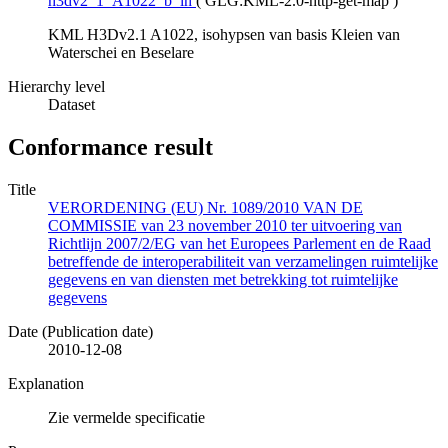
h3dv2_1_A1022_b_ih
(
GLG:KML-2.0-http-get-map
)
KML H3Dv2.1 A1022, isohypsen van basis Kleien van
Waterschei en Beselare
Hierarchy level
Dataset
Conformance result
Title
VERORDENING (EU) Nr. 1089/2010 VAN DE
COMMISSIE van 23 november 2010 ter uitvoering van
Richtlijn 2007/2/EG van het Europees Parlement en de Raad
betreffende de interoperabiliteit van verzamelingen ruimtelijke
gegevens en van diensten met betrekking tot ruimtelijke
gegevens
Date (Publication date)
2010-12-08
Explanation
Zie vermelde specificatie