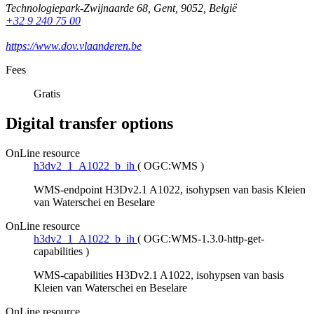
Technologiepark-Zwijnaarde 68
,
Gent
,
9052
,
België
+32 9 240 75 00
https://www.dov.vlaanderen.be
Fees
Gratis
Digital transfer options
OnLine resource
h3dv2_1_A1022_b_ih
(
OGC:WMS
)
WMS-endpoint H3Dv2.1 A1022, isohypsen van basis Kleien
van Waterschei en Beselare
OnLine resource
h3dv2_1_A1022_b_ih
(
OGC:WMS-1.3.0-http-get-
capabilities
)
WMS-capabilities H3Dv2.1 A1022, isohypsen van basis
Kleien van Waterschei en Beselare
OnLine resource