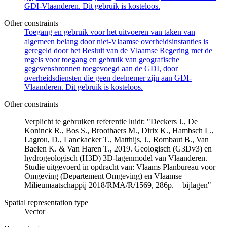
GDI-Vlaanderen. Dit gebruik is kosteloos.
Other constraints
Toegang en gebruik voor het uitvoeren van taken van
algemeen belang door niet-Vlaamse overheidsinstanties is
geregeld door het Besluit van de Vlaamse Regering met de
regels voor toegang en gebruik van geografische
gegevensbronnen toegevoegd aan de GDI, door
overheidsdiensten die geen deelnemer zijn aan GDI-
Vlaanderen. Dit gebruik is kosteloos.
Other constraints
Verplicht te gebruiken referentie luidt: "Deckers J., De
Koninck R., Bos S., Broothaers M., Dirix K., Hambsch L.,
Lagrou, D., Lanckacker T., Matthijs, J., Rombaut B., Van
Baelen K. & Van Haren T., 2019. Geologisch (G3Dv3) en
hydrogeologisch (H3D) 3D-lagenmodel van Vlaanderen.
Studie uitgevoerd in opdracht van: Vlaams Planbureau voor
Omgeving (Departement Omgeving) en Vlaamse
Milieumaatschappij 2018/RMA/R/1569, 286p. + bijlagen"
Spatial representation type
Vector