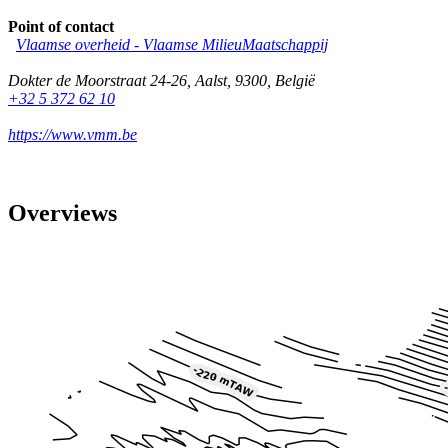
Point of contact
Vlaamse overheid - Vlaamse MilieuMaatschappij
Dokter de Moorstraat 24-26
,
Aalst
,
9300
,
België
+32 5 372 62 10
https://www.vmm.be
Overviews