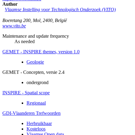
Author
Vlaamse Instelling voor Technologisch Onderzoek (VITO)
Boeretang 200
,
Mol
,
2400
,
België
www.vito.be
Maintenance and update frequency
As needed
GEMET - INSPIRE themes, version 1.0
Geologie
GEMET - Concepten, versie 2.4
ondergrond
INSPIRE - Spatial scope
Regionaal
GDI-Vlaanderen Trefwoorden
Herbruikbaar
Kosteloos
Vlaamse Open data