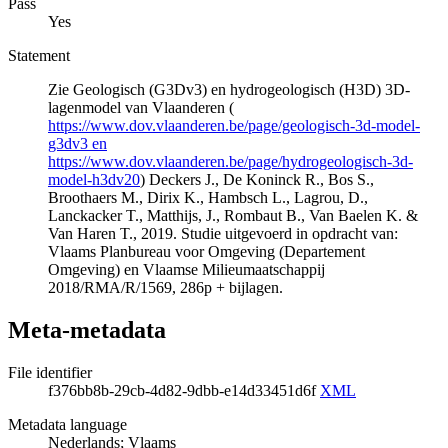
Pass
Yes
Statement
Zie Geologisch (G3Dv3) en hydrogeologisch (H3D) 3D-
lagenmodel van Vlaanderen (
https://www.dov.vlaanderen.be/page/geologisch-3d-model-
g3dv3 en
https://www.dov.vlaanderen.be/page/hydrogeologisch-3d-
model-h3dv20
) Deckers J., De Koninck R., Bos S.,
Broothaers M., Dirix K., Hambsch L., Lagrou, D.,
Lanckacker T., Matthijs, J., Rombaut B., Van Baelen K. &
Van Haren T., 2019. Studie uitgevoerd in opdracht van:
Vlaams Planbureau voor Omgeving (Departement
Omgeving) en Vlaamse Milieumaatschappij
2018/RMA/R/1569, 286p + bijlagen.
Meta-metadata
File identifier
f376bb8b-29cb-4d82-9dbb-e14d33451d6f
XML
Metadata language
Nederlands; Vlaams