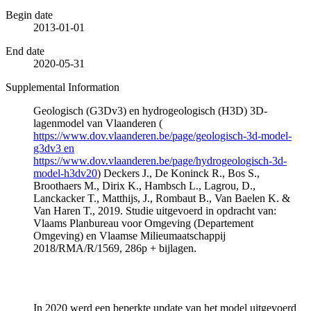
Begin date
2013-01-01
End date
2020-05-31
Supplemental Information
Geologisch (G3Dv3) en hydrogeologisch (H3D) 3D-
lagenmodel van Vlaanderen (
https://www.dov.vlaanderen.be/page/geologisch-3d-model-
g3dv3 en
https://www.dov.vlaanderen.be/page/hydrogeologisch-3d-
model-h3dv20
) Deckers J., De Koninck R., Bos S.,
Broothaers M., Dirix K., Hambsch L., Lagrou, D.,
Lanckacker T., Matthijs, J., Rombaut B., Van Baelen K. &
Van Haren T., 2019. Studie uitgevoerd in opdracht van:
Vlaams Planbureau voor Omgeving (Departement
Omgeving) en Vlaamse Milieumaatschappij
2018/RMA/R/1569, 286p + bijlagen.
In 2020 werd een beperkte update van het model uitgevoerd