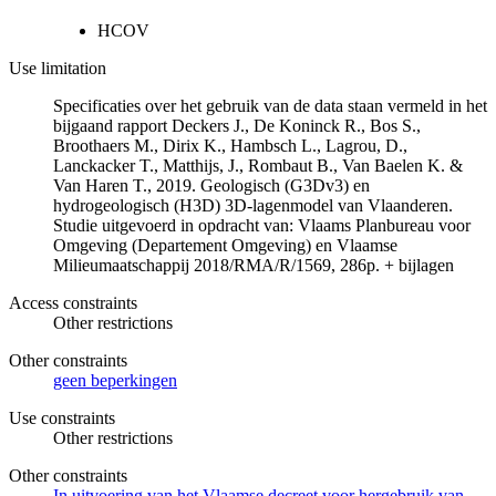
HCOV
Use limitation
Specificaties over het gebruik van de data staan vermeld in het
bijgaand rapport Deckers J., De Koninck R., Bos S.,
Broothaers M., Dirix K., Hambsch L., Lagrou, D.,
Lanckacker T., Matthijs, J., Rombaut B., Van Baelen K. &
Van Haren T., 2019. Geologisch (G3Dv3) en
hydrogeologisch (H3D) 3D-lagenmodel van Vlaanderen.
Studie uitgevoerd in opdracht van: Vlaams Planbureau voor
Omgeving (Departement Omgeving) en Vlaamse
Milieumaatschappij 2018/RMA/R/1569, 286p. + bijlagen
Access constraints
Other restrictions
Other constraints
geen beperkingen
Use constraints
Other restrictions
Other constraints
In uitvoering van het Vlaamse decreet voor hergebruik van