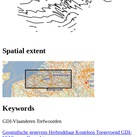
Spatial extent
Keywords
GDI-Vlaanderen Trefwoorden
Geografische gegevens
Herbruikbaar
Kosteloos
Toegevoegd GDI-