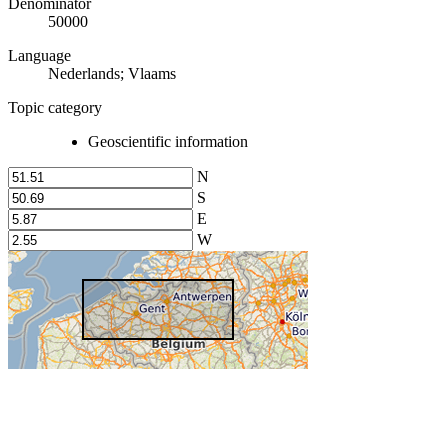
Denominator
50000
Language
Nederlands; Vlaams
Topic category
Geoscientific information
N
S
E
W