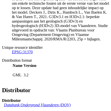
om enkele technische fouten uit de eerste versie van het model
op te lossen. Deze update had geen inhoudelijke impact op
het model. Deckers J., Dirix K., Hambsch L., Van Baelen K.
& Van Haren T., 2021. G3Dv3.1 en H3Dv2.1: beperkte
aanpassingen aan het geologisch (G3Dv3) en
hydrogeologisch (H3Dv2) 3D-model van Vlaanderen. Studie
uitgevoerd in opdracht van: Vlaams Planbureau voor
Omgeving (Departement Omgeving) en Vlaamse
Milieumaatschappij. 2020/RMA/R/2203, 25p + bijlagen.
Unique resource identifier
EPSG:31370
Distribution format
Name
Version
GML
3.2
Distributor
Distributor
Databank Ondergrond Vlaanderen (DOV)