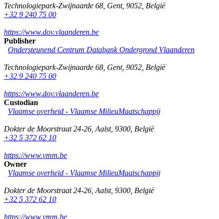
Technologiepark-Zwijnaarde 68
,
Gent
,
9052
,
België
+32 9 240 75 00
https://www.dov.vlaanderen.be
Publisher
Ondersteunend Centrum Databank Ondergrond Vlaanderen
Technologiepark-Zwijnaarde 68
,
Gent
,
9052
,
België
+32 9 240 75 00
https://www.dov.vlaanderen.be
Custodian
Vlaamse overheid - Vlaamse MilieuMaatschappij
Dokter de Moorstraat 24-26
,
Aalst
,
9300
,
België
+32 5 372 62 10
https://www.vmm.be
Owner
Vlaamse overheid - Vlaamse MilieuMaatschappij
Dokter de Moorstraat 24-26
,
Aalst
,
9300
,
België
+32 5 372 62 10
https://www.vmm.be