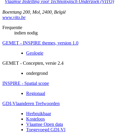
Vlaamse Instelling voor Technologisch Onderzoek (VITO)
Boeretang 200
,
Mol
,
2400
,
België
www.vito.be
Frequentie
indien nodig
GEMET - INSPIRE themes, version 1.0
Geologie
GEMET - Concepten, versie 2.4
ondergrond
INSPIRE - Spatial scope
Regionaal
GDI-Vlaanderen Trefwoorden
Herbruikbaar
Kosteloos
Vlaamse Open data
Toegevoegd GDI-Vl