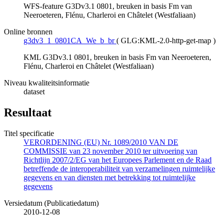
WFS-feature G3Dv3.1 0801, breuken in basis Fm van
Neeroeteren, Flénu, Charleroi en Châtelet (Westfaliaan)
Online bronnen
g3dv3_1_0801CA_We_b_br
(
GLG:KML-2.0-http-get-map
)
KML G3Dv3.1 0801, breuken in basis Fm van Neeroeteren,
Flénu, Charleroi en Châtelet (Westfaliaan)
Niveau kwaliteitsinformatie
dataset
Resultaat
Titel specificatie
VERORDENING (EU) Nr. 1089/2010 VAN DE
COMMISSIE van 23 november 2010 ter uitvoering van
Richtlijn 2007/2/EG van het Europees Parlement en de Raad
betreffende de interoperabiliteit van verzamelingen ruimtelijke
gegevens en van diensten met betrekking tot ruimtelijke
gegevens
Versiedatum (Publicatiedatum)
2010-12-08