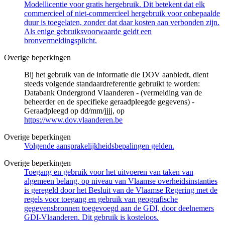
Modellicentie voor gratis hergebruik. Dit betekent dat elk
commercieel of niet-commercieel hergebruik voor onbepaalde
duur is toegelaten, zonder dat daar kosten aan verbonden zijn.
Als enige gebruiksvoorwaarde geldt een
bronvermeldingsplicht.
Overige beperkingen
Bij het gebruik van de informatie die DOV aanbiedt, dient
steeds volgende standaardreferentie gebruikt te worden:
Databank Ondergrond Vlaanderen - (vermelding van de
beheerder en de specifieke geraadpleegde gegevens) -
Geraadpleegd op dd/mm/jjjj, op
https://www.dov.vlaanderen.be
Overige beperkingen
Volgende aansprakelijkheidsbepalingen gelden.
Overige beperkingen
Toegang en gebruik voor het uitvoeren van taken van
algemeen belang, op niveau van Vlaamse overheidsinstanties
is geregeld door het Besluit van de Vlaamse Regering met de
regels voor toegang en gebruik van geografische
gegevensbronnen toegevoegd aan de GDI, door deelnemers
GDI-Vlaanderen. Dit gebruik is kosteloos.