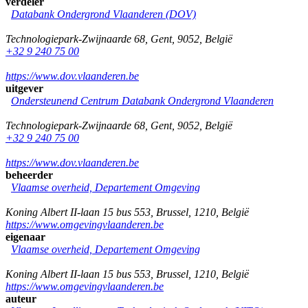
verdeler
Databank Ondergrond Vlaanderen (DOV)
Technologiepark-Zwijnaarde 68
,
Gent
,
9052
,
België
+32 9 240 75 00
https://www.dov.vlaanderen.be
uitgever
Ondersteunend Centrum Databank Ondergrond Vlaanderen
Technologiepark-Zwijnaarde 68
,
Gent
,
9052
,
België
+32 9 240 75 00
https://www.dov.vlaanderen.be
beheerder
Vlaamse overheid, Departement Omgeving
Koning Albert II-laan 15 bus 553
,
Brussel
,
1210
,
België
https://www.omgevingvlaanderen.be
eigenaar
Vlaamse overheid, Departement Omgeving
Koning Albert II-laan 15 bus 553
,
Brussel
,
1210
,
België
https://www.omgevingvlaanderen.be
auteur