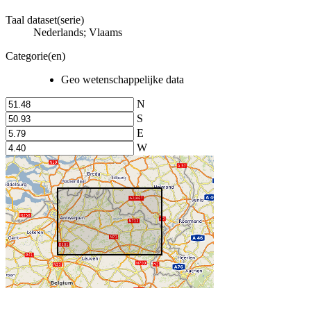
Taal dataset(serie)
Nederlands; Vlaams
Categorie(en)
Geo wetenschappelijke data
N
S
E
W