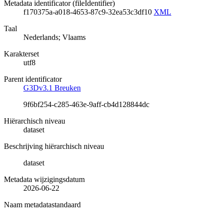
Metadata identificator (fileIdentifier)
f170375a-a018-4653-87c9-32ea53c3df10
XML
Taal
Nederlands; Vlaams
Karakterset
utf8
Parent identificator
G3Dv3.1 Breuken
9f6bf254-c285-463e-9aff-cb4d128844dc
Hiërarchisch niveau
dataset
Beschrijving hiërarchisch niveau
dataset
Metadata wijzigingsdatum
2026-06-22
Naam metadatastandaard