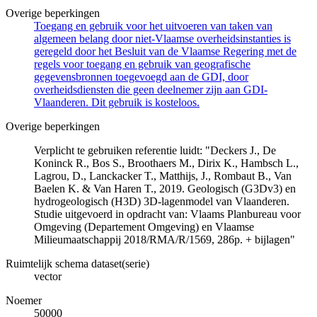
Overige beperkingen
Toegang en gebruik voor het uitvoeren van taken van
algemeen belang door niet-Vlaamse overheidsinstanties is
geregeld door het Besluit van de Vlaamse Regering met de
regels voor toegang en gebruik van geografische
gegevensbronnen toegevoegd aan de GDI, door
overheidsdiensten die geen deelnemer zijn aan GDI-
Vlaanderen. Dit gebruik is kosteloos.
Overige beperkingen
Verplicht te gebruiken referentie luidt: "Deckers J., De
Koninck R., Bos S., Broothaers M., Dirix K., Hambsch L.,
Lagrou, D., Lanckacker T., Matthijs, J., Rombaut B., Van
Baelen K. & Van Haren T., 2019. Geologisch (G3Dv3) en
hydrogeologisch (H3D) 3D-lagenmodel van Vlaanderen.
Studie uitgevoerd in opdracht van: Vlaams Planbureau voor
Omgeving (Departement Omgeving) en Vlaamse
Milieumaatschappij 2018/RMA/R/1569, 286p. + bijlagen"
Ruimtelijk schema dataset(serie)
vector
Noemer
50000