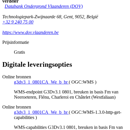
verdeler
Databank Ondergrond Vlaanderen (DOV)
Technologiepark-Zwijnaarde 68
,
Gent
,
9052
,
België
+32 9 240 75 00
https://www.dov.vlaanderen.be
Prijsinformatie
Gratis
Digitale leveringsopties
Online bronnen
g3dv3_1_0801CA_We_b_br
(
OGC:WMS
)
WMS-endpoint G3Dv3.1 0801, breuken in basis Fm van
Neeroeteren, Flénu, Charleroi en Châtelet (Westfaliaan)
Online bronnen
g3dv3_1_0801CA_We_b_br
(
OGC:WMS-1.3.0-http-get-
capabilities
)
WMS-capabilities G3Dv3.1 0801, breuken in basis Fm van