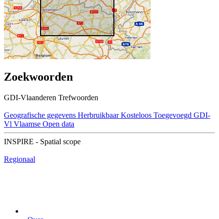
Zoekwoorden
GDI-Vlaanderen Trefwoorden
Geografische gegevens
Herbruikbaar
Kosteloos
Toegevoegd GDI-
Vl
Vlaamse Open data
INSPIRE - Spatial scope
Regionaal