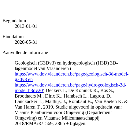
Begindatum
2013-01-01
Einddatum
2020-05-31
Aanvullende informatie
Geologisch (G3Dv3) en hydrogeologisch (H3D) 3D-
lagenmodel van Vlaanderen (
https://www.dov.vlaanderen.be/page/geologisch-3d-model-
g3dv3 en
https://www.dov.vlaanderen.be/page/hydrogeologisch-3d-
model-h3dv20
) Deckers J., De Koninck R., Bos S.,
Broothaers M., Dirix K., Hambsch L., Lagrou, D.,
Lanckacker T., Matthijs, J., Rombaut B., Van Baelen K. &
Van Haren T., 2019. Studie uitgevoerd in opdracht van:
Vlaams Planbureau voor Omgeving (Departement
Omgeving) en Vlaamse Milieumaatschappij
2018/RMA/R/1569, 286p + bijlagen.