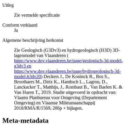
Uitleg
Zie vermelde specificatie
Conform verklaard
Ja
Algemene beschrijving herkomst
Zie Geologisch (G3Dv3) en hydrogeologisch (H3D) 3D-
lagenmodel van Vlaanderen (
https://www.dov.vlaanderen.be/page/geologisch-3d-model-
g3dv3 en
https://www.dov.vlaanderen.be/page/hydrogeologisch-3d-
model-h3dv20
) Deckers J., De Koninck R., Bos S.,
Broothaers M., Dirix K., Hambsch L., Lagrou, D.,
Lanckacker T., Matthijs, J., Rombaut B., Van Baelen K. &
Van Haren T., 2019. Studie uitgevoerd in opdracht van:
Vlaams Planbureau voor Omgeving (Departement
Omgeving) en Vlaamse Milieumaatschappij
2018/RMA/R/1569, 286p + bijlagen.
Meta-metadata