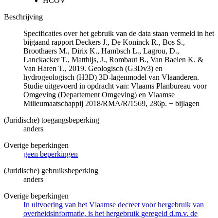
HCOV
Beschrijving
Specificaties over het gebruik van de data staan vermeld in het
bijgaand rapport Deckers J., De Koninck R., Bos S.,
Broothaers M., Dirix K., Hambsch L., Lagrou, D.,
Lanckacker T., Matthijs, J., Rombaut B., Van Baelen K. &
Van Haren T., 2019. Geologisch (G3Dv3) en
hydrogeologisch (H3D) 3D-lagenmodel van Vlaanderen.
Studie uitgevoerd in opdracht van: Vlaams Planbureau voor
Omgeving (Departement Omgeving) en Vlaamse
Milieumaatschappij 2018/RMA/R/1569, 286p. + bijlagen
(Juridische) toegangsbeperking
anders
Overige beperkingen
geen beperkingen
(Juridische) gebruiksbeperking
anders
Overige beperkingen
In uitvoering van het Vlaamse decreet voor hergebruik van
overheidsinformatie, is het hergebruik geregeld d.m.v. de