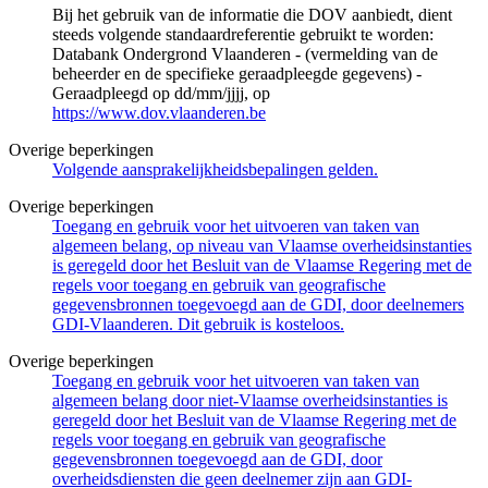
Bij het gebruik van de informatie die DOV aanbiedt, dient
steeds volgende standaardreferentie gebruikt te worden:
Databank Ondergrond Vlaanderen - (vermelding van de
beheerder en de specifieke geraadpleegde gegevens) -
Geraadpleegd op dd/mm/jjjj, op
https://www.dov.vlaanderen.be
Overige beperkingen
Volgende aansprakelijkheidsbepalingen gelden.
Overige beperkingen
Toegang en gebruik voor het uitvoeren van taken van
algemeen belang, op niveau van Vlaamse overheidsinstanties
is geregeld door het Besluit van de Vlaamse Regering met de
regels voor toegang en gebruik van geografische
gegevensbronnen toegevoegd aan de GDI, door deelnemers
GDI-Vlaanderen. Dit gebruik is kosteloos.
Overige beperkingen
Toegang en gebruik voor het uitvoeren van taken van
algemeen belang door niet-Vlaamse overheidsinstanties is
geregeld door het Besluit van de Vlaamse Regering met de
regels voor toegang en gebruik van geografische
gegevensbronnen toegevoegd aan de GDI, door
overheidsdiensten die geen deelnemer zijn aan GDI-