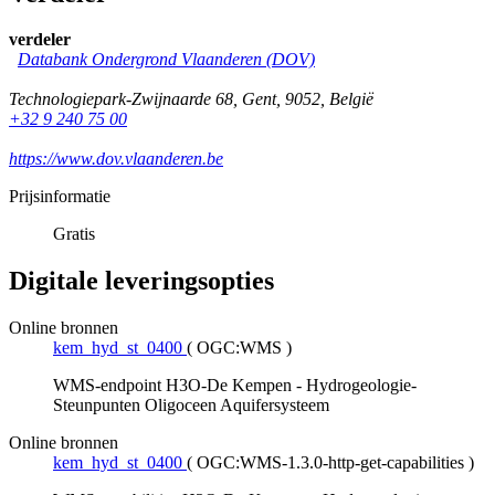
verdeler
Databank Ondergrond Vlaanderen (DOV)
Technologiepark-Zwijnaarde 68
,
Gent
,
9052
,
België
+32 9 240 75 00
https://www.dov.vlaanderen.be
Prijsinformatie
Gratis
Digitale leveringsopties
Online bronnen
kem_hyd_st_0400
(
OGC:WMS
)
WMS-endpoint H3O-De Kempen - Hydrogeologie-
Steunpunten Oligoceen Aquifersysteem
Online bronnen
kem_hyd_st_0400
(
OGC:WMS-1.3.0-http-get-capabilities
)