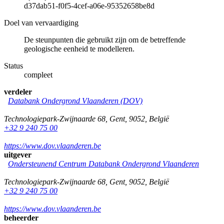
d37dab51-f0f5-4cef-a06e-95352658be8d
Doel van vervaardiging
De steunpunten die gebruikt zijn om de betreffende
geologische eenheid te modelleren.
Status
compleet
verdeler
Databank Ondergrond Vlaanderen (DOV)
Technologiepark-Zwijnaarde 68
,
Gent
,
9052
,
België
+32 9 240 75 00
https://www.dov.vlaanderen.be
uitgever
Ondersteunend Centrum Databank Ondergrond Vlaanderen
Technologiepark-Zwijnaarde 68
,
Gent
,
9052
,
België
+32 9 240 75 00
https://www.dov.vlaanderen.be
beheerder