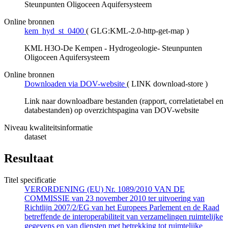
Steunpunten Oligoceen Aquifersysteem
Online bronnen
kem_hyd_st_0400
(
GLG:KML-2.0-http-get-map
)
KML H3O-De Kempen - Hydrogeologie- Steunpunten
Oligoceen Aquifersysteem
Online bronnen
Downloaden via DOV-website
(
LINK download-store
)
Link naar downloadbare bestanden (rapport, correlatietabel en
databestanden) op overzichtspagina van DOV-website
Niveau kwaliteitsinformatie
dataset
Resultaat
Titel specificatie
VERORDENING (EU) Nr. 1089/2010 VAN DE
COMMISSIE van 23 november 2010 ter uitvoering van
Richtlijn 2007/2/EG van het Europees Parlement en de Raad
betreffende de interoperabiliteit van verzamelingen ruimtelijke
gegevens en van diensten met betrekking tot ruimtelijke