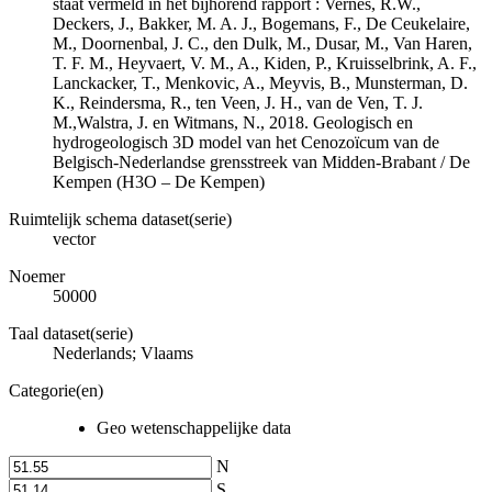
staat vermeld in het bijhorend rapport : Vernes, R.W.,
Deckers, J., Bakker, M. A. J., Bogemans, F., De Ceukelaire,
M., Doornenbal, J. C., den Dulk, M., Dusar, M., Van Haren,
T. F. M., Heyvaert, V. M., A., Kiden, P., Kruisselbrink, A. F.,
Lanckacker, T., Menkovic, A., Meyvis, B., Munsterman, D.
K., Reindersma, R., ten Veen, J. H., van de Ven, T. J.
M.,Walstra, J. en Witmans, N., 2018. Geologisch en
hydrogeologisch 3D model van het Cenozoïcum van de
Belgisch-Nederlandse grensstreek van Midden-Brabant / De
Kempen (H3O – De Kempen)
Ruimtelijk schema dataset(serie)
vector
Noemer
50000
Taal dataset(serie)
Nederlands; Vlaams
Categorie(en)
Geo wetenschappelijke data
N
S