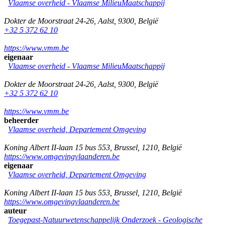
Vlaamse overheid - Vlaamse MilieuMaatschappij
Dokter de Moorstraat 24-26
,
Aalst
,
9300
,
België
+32 5 372 62 10
https://www.vmm.be
eigenaar
Vlaamse overheid - Vlaamse MilieuMaatschappij
Dokter de Moorstraat 24-26
,
Aalst
,
9300
,
België
+32 5 372 62 10
https://www.vmm.be
beheerder
Vlaamse overheid, Departement Omgeving
Koning Albert II-laan 15 bus 553
,
Brussel
,
1210
,
België
https://www.omgevingvlaanderen.be
eigenaar
Vlaamse overheid, Departement Omgeving
Koning Albert II-laan 15 bus 553
,
Brussel
,
1210
,
België
https://www.omgevingvlaanderen.be
auteur
Toegepast-Natuurwetenschappelijk Onderzoek - Geologische