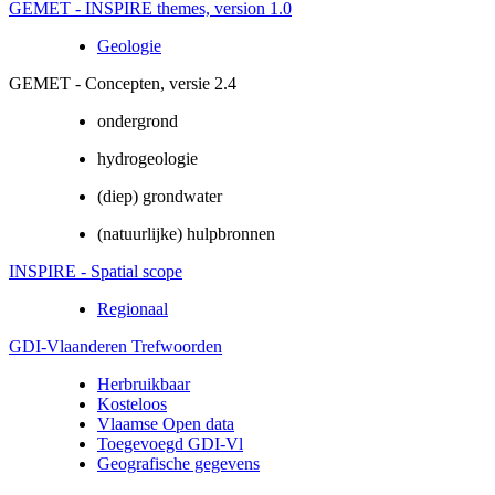
GEMET - INSPIRE themes, version 1.0
Geologie
GEMET - Concepten, versie 2.4
ondergrond
hydrogeologie
(diep) grondwater
(natuurlijke) hulpbronnen
INSPIRE - Spatial scope
Regionaal
GDI-Vlaanderen Trefwoorden
Herbruikbaar
Kosteloos
Vlaamse Open data
Toegevoegd GDI-Vl
Geografische gegevens