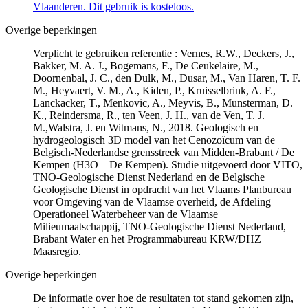
Vlaanderen. Dit gebruik is kosteloos.
Overige beperkingen
Verplicht te gebruiken referentie : Vernes, R.W., Deckers, J.,
Bakker, M. A. J., Bogemans, F., De Ceukelaire, M.,
Doornenbal, J. C., den Dulk, M., Dusar, M., Van Haren, T. F.
M., Heyvaert, V. M., A., Kiden, P., Kruisselbrink, A. F.,
Lanckacker, T., Menkovic, A., Meyvis, B., Munsterman, D.
K., Reindersma, R., ten Veen, J. H., van de Ven, T. J.
M.,Walstra, J. en Witmans, N., 2018. Geologisch en
hydrogeologisch 3D model van het Cenozoïcum van de
Belgisch-Nederlandse grensstreek van Midden-Brabant / De
Kempen (H3O – De Kempen). Studie uitgevoerd door VITO,
TNO-Geologische Dienst Nederland en de Belgische
Geologische Dienst in opdracht van het Vlaams Planbureau
voor Omgeving van de Vlaamse overheid, de Afdeling
Operationeel Waterbeheer van de Vlaamse
Milieumaatschappij, TNO-Geologische Dienst Nederland,
Brabant Water en het Programmabureau KRW/DHZ
Maasregio.
Overige beperkingen
De informatie over hoe de resultaten tot stand gekomen zijn,