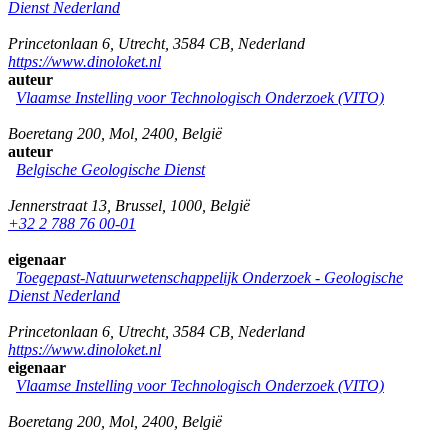
Dienst Nederland
Princetonlaan 6
,
Utrecht
,
3584 CB
,
Nederland
https://www.dinoloket.nl
auteur
Vlaamse Instelling voor Technologisch Onderzoek (VITO)
Boeretang 200
,
Mol
,
2400
,
België
auteur
Belgische Geologische Dienst
Jennerstraat 13
,
Brussel
,
1000
,
België
+32 2 788 76 00-01
eigenaar
Toegepast-Natuurwetenschappelijk Onderzoek - Geologische
Dienst Nederland
Princetonlaan 6
,
Utrecht
,
3584 CB
,
Nederland
https://www.dinoloket.nl
eigenaar
Vlaamse Instelling voor Technologisch Onderzoek (VITO)
Boeretang 200
,
Mol
,
2400
,
België