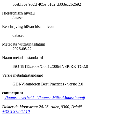
bcebf3ce-902d-405e-b1c2-d303ec2b2692
Hiërarchisch niveau
dataset
Beschrijving hiërarchisch niveau
dataset
Metadata wijzigingsdatum
2026-06-22
Naam metadatastandaard
ISO 19115/2003/Cor.1:2006/INSPIRE-TG2.0
Versie metadatastandaard
GDI-Vlaanderen Best Practices - versie 2.0
contactpunt
Vlaamse overheid - Vlaamse MilieuMaatschappij
Dokter de Moorstraat 24-26
,
Aalst
,
9300
,
België
+32 5 372 62 10