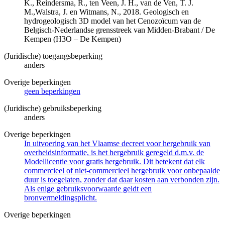
K., Reindersma, R., ten Veen, J. H., van de Ven, T. J.
M.,Walstra, J. en Witmans, N., 2018. Geologisch en
hydrogeologisch 3D model van het Cenozoïcum van de
Belgisch-Nederlandse grensstreek van Midden-Brabant / De
Kempen (H3O – De Kempen)
(Juridische) toegangsbeperking
anders
Overige beperkingen
geen beperkingen
(Juridische) gebruiksbeperking
anders
Overige beperkingen
In uitvoering van het Vlaamse decreet voor hergebruik van
overheidsinformatie, is het hergebruik geregeld d.m.v. de
Modellicentie voor gratis hergebruik. Dit betekent dat elk
commercieel of niet-commercieel hergebruik voor onbepaalde
duur is toegelaten, zonder dat daar kosten aan verbonden zijn.
Als enige gebruiksvoorwaarde geldt een
bronvermeldingsplicht.
Overige beperkingen