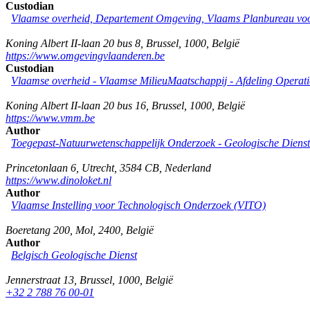
Custodian
Vlaamse overheid, Departement Omgeving, Vlaams Planbureau v
Koning Albert II-laan 20 bus 8
,
Brussel
,
1000
,
België
https://www.omgevingvlaanderen.be
Custodian
Vlaamse overheid - Vlaamse MilieuMaatschappij - Afdeling Operat
Koning Albert II-laan 20 bus 16
,
Brussel
,
1000
,
België
https://www.vmm.be
Author
Toegepast-Natuurwetenschappelijk Onderzoek - Geologische Diens
Princetonlaan 6
,
Utrecht
,
3584 CB
,
Nederland
https://www.dinoloket.nl
Author
Vlaamse Instelling voor Technologisch Onderzoek (VITO)
Boeretang 200
,
Mol
,
2400
,
België
Author
Belgisch Geologische Dienst
Jennerstraat 13
,
Brussel
,
1000
,
België
+32 2 788 76 00-01