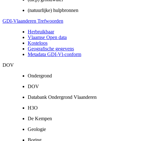
(natuurlijke) hulpbronnen
GDI-Vlaanderen Trefwoorden
Herbruikbaar
Vlaamse Open data
Kosteloos
Geografische gegevens
Metadata GDI-Vl-conform
DOV
Ondergrond
DOV
Databank Ondergrond Vlaanderen
H3O
De Kempen
Geologie
Boring