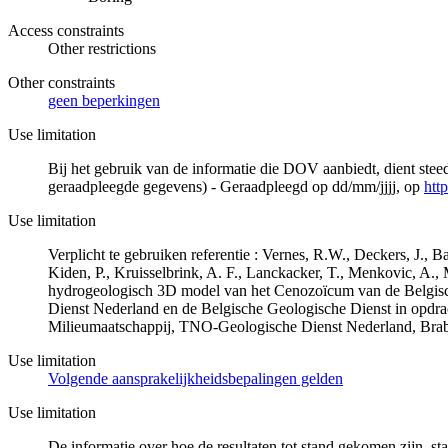
Access constraints
Other restrictions
Other constraints
geen beperkingen
Use limitation
Bij het gebruik van de informatie die DOV aanbiedt, dient ste
geraadpleegde gegevens) - Geraadpleegd op dd/mm/jjjj, op
htt
Use limitation
Verplicht te gebruiken referentie : Vernes, R.W., Deckers, J.,
Kiden, P., Kruisselbrink, A. F., Lanckacker, T., Menkovic, A.,
hydrogeologisch 3D model van het Cenozoïcum van de Belgi
Dienst Nederland en de Belgische Geologische Dienst in opdr
Milieumaatschappij, TNO-Geologische Dienst Nederland, Br
Use limitation
Volgende aansprakelijkheidsbepalingen gelden
Use limitation
De informatie over hoe de resultaten tot stand gekomen zijn, st