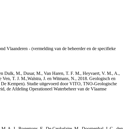
ond Vlaanderen - (vermelding van de beheerder en de specifieke
den Dulk, M., Dusar, M., Van Haren, T. F. M., Heyvaert, V. M., A.,
e Ven, T. J. M.,Walstra, J. en Witmans, N., 2018. Geologisch en
– De Kempen). Studie uitgevoerd door VITO, TNO-Geologische
id, de Afdeling Operationeel Waterbeheer van de Vlaamse
r, M. A. J., Bogemans, F., De Ceukelaire, M., Doornenbal, J. C., den