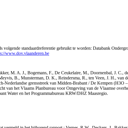
eds volgende standaardreferentie gebruikt te worden: Databank Ondergr
ps://www.dov.vlaanderen.be
 Bakker, M. A. J., Bogemans, F., De Ceukelaire, M., Doornenbal, J. C., 
 Meyvis, B., Munsterman, D. K., Reindersma, R., ten Veen, J. H., van d
sch-Nederlandse grensstreek van Midden-Brabant / De Kempen (H3O 
acht van het Vlaams Planbureau voor Omgeving van de Vlaamse overhe
abant Water en het Programmabureau KRW/DHZ Maasregio.
aat vermeld in het bijhorend rapport : Vernes, R.W., Deckers, J., Bakke