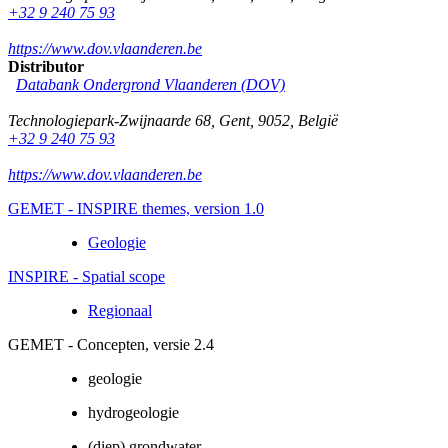
+32 9 240 75 93
https://www.dov.vlaanderen.be
Distributor
Databank Ondergrond Vlaanderen (DOV)
Technologiepark-Zwijnaarde 68
,
Gent
,
9052
,
België
+32 9 240 75 93
https://www.dov.vlaanderen.be
GEMET - INSPIRE themes, version 1.0
Geologie
INSPIRE - Spatial scope
Regionaal
GEMET - Concepten, versie 2.4
geologie
hydrogeologie
(diep) grondwater