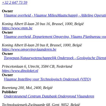
+32 2 647 73 59
Owner
Vlaamse overheid - Vlaamse MilieuMaatschappij - Afdeling Operat
Koning Albert II-laan 20 bus 16
,
Brussel
,
1000
,
België
https://www.vmm.be
Owner
Vlaamse overheid, Departement Omgeving, Vlaams Planbureau v
Koning Albert II-laan 20 bus 8
,
Brussel
,
1000
,
België
https://www.omgevingvlaanderen.be
Owner
Toegepast-Natuurwetenschappelijk Onderzoek - Geologische Diens
Princetonlaan 6
,
Utrecht
,
3584 CB
,
Nederland
https://www.dinoloket.nl
Owner
Vlaamse Instelling voor Technologisch Onderzoek (VITO)
Boeretang 200
,
Mol
,
2400
,
België
Publisher
Ondersteunend Centrum Databank Ondergrond Vlaanderen
Technologiepark-Zwijnaarde 68
,
Gent
,
9052
,
België