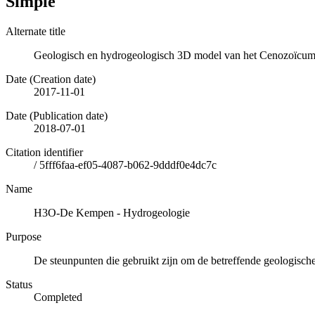
Simple
Alternate title
Geologisch en hydrogeologisch 3D model van het Cenozoïcum 
Date (Creation date)
2017-11-01
Date (Publication date)
2018-07-01
Citation identifier
/
5fff6faa-ef05-4087-b062-9dddf0e4dc7c
Name
H3O-De Kempen - Hydrogeologie
Purpose
De steunpunten die gebruikt zijn om de betreffende geologische
Status
Completed