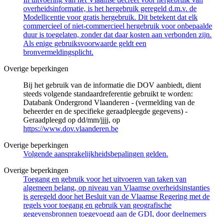
overheidsinformatie, is het hergebruik geregeld d.m.v. de
Modellicentie voor gratis hergebruik. Dit betekent dat elk
commercieel of niet-commercieel hergebruik voor onbepaalde
duur is toegelaten, zonder dat daar kosten aan verbonden zijn.
Als enige gebruiksvoorwaarde geldt een
bronvermeldingsplicht.
Overige beperkingen
Bij het gebruik van de informatie die DOV aanbiedt, dient
steeds volgende standaardreferentie gebruikt te worden:
Databank Ondergrond Vlaanderen - (vermelding van de
beheerder en de specifieke geraadpleegde gegevens) -
Geraadpleegd op dd/mm/jjjj, op
https://www.dov.vlaanderen.be
Overige beperkingen
Volgende aansprakelijkheidsbepalingen gelden.
Overige beperkingen
Toegang en gebruik voor het uitvoeren van taken van
algemeen belang, op niveau van Vlaamse overheidsinstanties
is geregeld door het Besluit van de Vlaamse Regering met de
regels voor toegang en gebruik van geografische
gegevensbronnen toegevoegd aan de GDI, door deelnemers