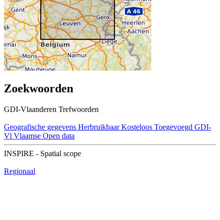
Zoekwoorden
GDI-Vlaanderen Trefwoorden
Geografische gegevens
Herbruikbaar
Kosteloos
Toegevoegd GDI-
Vl
Vlaamse Open data
INSPIRE - Spatial scope
Regionaal