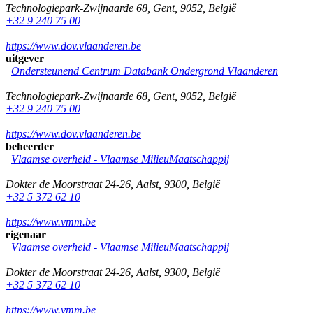
Technologiepark-Zwijnaarde 68
,
Gent
,
9052
,
België
+32 9 240 75 00
https://www.dov.vlaanderen.be
uitgever
Ondersteunend Centrum Databank Ondergrond Vlaanderen
Technologiepark-Zwijnaarde 68
,
Gent
,
9052
,
België
+32 9 240 75 00
https://www.dov.vlaanderen.be
beheerder
Vlaamse overheid - Vlaamse MilieuMaatschappij
Dokter de Moorstraat 24-26
,
Aalst
,
9300
,
België
+32 5 372 62 10
https://www.vmm.be
eigenaar
Vlaamse overheid - Vlaamse MilieuMaatschappij
Dokter de Moorstraat 24-26
,
Aalst
,
9300
,
België
+32 5 372 62 10
https://www.vmm.be