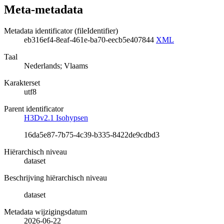
Meta-metadata
Metadata identificator (fileIdentifier)
eb316ef4-8eaf-461e-ba70-eecb5e407844
XML
Taal
Nederlands; Vlaams
Karakterset
utf8
Parent identificator
H3Dv2.1 Isohypsen
16da5e87-7b75-4c39-b335-8422de9cdbd3
Hiërarchisch niveau
dataset
Beschrijving hiërarchisch niveau
dataset
Metadata wijzigingsdatum
2026-06-22