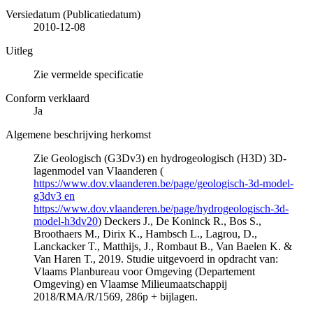
Versiedatum (Publicatiedatum)
2010-12-08
Uitleg
Zie vermelde specificatie
Conform verklaard
Ja
Algemene beschrijving herkomst
Zie Geologisch (G3Dv3) en hydrogeologisch (H3D) 3D-
lagenmodel van Vlaanderen (
https://www.dov.vlaanderen.be/page/geologisch-3d-model-
g3dv3 en
https://www.dov.vlaanderen.be/page/hydrogeologisch-3d-
model-h3dv20
) Deckers J., De Koninck R., Bos S.,
Broothaers M., Dirix K., Hambsch L., Lagrou, D.,
Lanckacker T., Matthijs, J., Rombaut B., Van Baelen K. &
Van Haren T., 2019. Studie uitgevoerd in opdracht van:
Vlaams Planbureau voor Omgeving (Departement
Omgeving) en Vlaamse Milieumaatschappij
2018/RMA/R/1569, 286p + bijlagen.