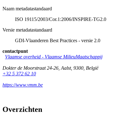
Naam metadatastandaard
ISO 19115/2003/Cor.1:2006/INSPIRE-TG2.0
Versie metadatastandaard
GDI-Vlaanderen Best Practices - versie 2.0
contactpunt
Vlaamse overheid - Vlaamse MilieuMaatschappij
Dokter de Moorstraat 24-26
,
Aalst
,
9300
,
België
+32 5 372 62 10
https://www.vmm.be
Overzichten