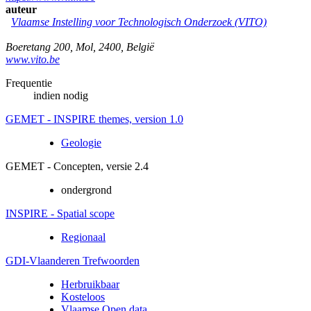
auteur
Vlaamse Instelling voor Technologisch Onderzoek (VITO)
Boeretang 200
,
Mol
,
2400
,
België
www.vito.be
Frequentie
indien nodig
GEMET - INSPIRE themes, version 1.0
Geologie
GEMET - Concepten, versie 2.4
ondergrond
INSPIRE - Spatial scope
Regionaal
GDI-Vlaanderen Trefwoorden
Herbruikbaar
Kosteloos
Vlaamse Open data