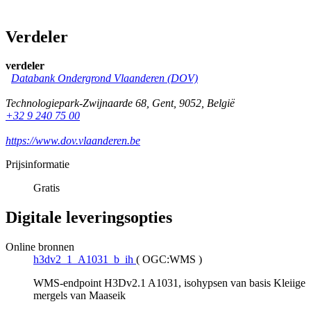
Verdeler
verdeler
Databank Ondergrond Vlaanderen (DOV)
Technologiepark-Zwijnaarde 68
,
Gent
,
9052
,
België
+32 9 240 75 00
https://www.dov.vlaanderen.be
Prijsinformatie
Gratis
Digitale leveringsopties
Online bronnen
h3dv2_1_A1031_b_ih
(
OGC:WMS
)
WMS-endpoint H3Dv2.1 A1031, isohypsen van basis Kleiige
mergels van Maaseik