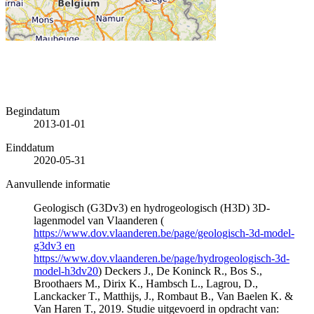
Begindatum
2013-01-01
Einddatum
2020-05-31
Aanvullende informatie
Geologisch (G3Dv3) en hydrogeologisch (H3D) 3D-
lagenmodel van Vlaanderen (
https://www.dov.vlaanderen.be/page/geologisch-3d-model-
g3dv3 en
https://www.dov.vlaanderen.be/page/hydrogeologisch-3d-
model-h3dv20
) Deckers J., De Koninck R., Bos S.,
Broothaers M., Dirix K., Hambsch L., Lagrou, D.,
Lanckacker T., Matthijs, J., Rombaut B., Van Baelen K. &
Van Haren T., 2019. Studie uitgevoerd in opdracht van: