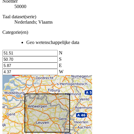
Noemer
50000
Taal dataset(serie)
Nederlands; Vlaams
Categorie(en)
Geo wetenschappelijke data
N
S
E
W