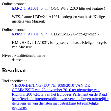
Online bronnen
h3dv2_1_A1031_b_ih
(
OGC:WFS-2.0.0-http-get-feature
)
WFS-feature H3Dv2.1 A1031, isohypsen van basis Kleiige
mergels van Maaseik
Online bronnen
h3dv2_1_A1031_b_ih
(
GLG:KML-2.0-http-get-map
)
KML H3Dv2.1 A1031, isohypsen van basis Kleiige mergels
van Maaseik
Niveau kwaliteitsinformatie
dataset
Resultaat
Titel specificatie
VERORDENING (EU) Nr. 1089/2010 VAN DE
COMMISSIE van 23 november 2010 ter uitvoering van
Richtlijn 2007/2/EG van het Europees Parlement en de Raad
betreffende de interoperabiliteit van verzamelingen ruimtelijke
gegevens en van diensten met betrekking tot ruimtelijke
gegevens