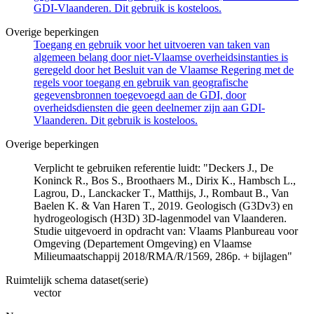
GDI-Vlaanderen. Dit gebruik is kosteloos.
Overige beperkingen
Toegang en gebruik voor het uitvoeren van taken van
algemeen belang door niet-Vlaamse overheidsinstanties is
geregeld door het Besluit van de Vlaamse Regering met de
regels voor toegang en gebruik van geografische
gegevensbronnen toegevoegd aan de GDI, door
overheidsdiensten die geen deelnemer zijn aan GDI-
Vlaanderen. Dit gebruik is kosteloos.
Overige beperkingen
Verplicht te gebruiken referentie luidt: "Deckers J., De
Koninck R., Bos S., Broothaers M., Dirix K., Hambsch L.,
Lagrou, D., Lanckacker T., Matthijs, J., Rombaut B., Van
Baelen K. & Van Haren T., 2019. Geologisch (G3Dv3) en
hydrogeologisch (H3D) 3D-lagenmodel van Vlaanderen.
Studie uitgevoerd in opdracht van: Vlaams Planbureau voor
Omgeving (Departement Omgeving) en Vlaamse
Milieumaatschappij 2018/RMA/R/1569, 286p. + bijlagen"
Ruimtelijk schema dataset(serie)
vector