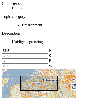
Character set
UTF8
Topic category
Environment
Description
Huidige begrenzing
N
S
E
W