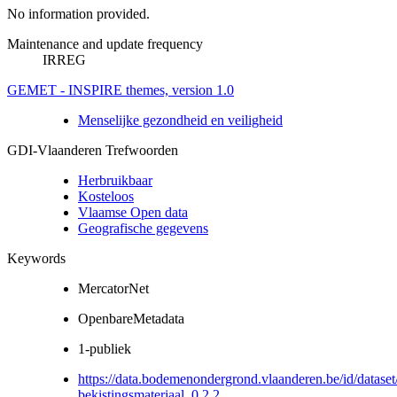
No information provided.
Maintenance and update frequency
IRREG
GEMET - INSPIRE themes, version 1.0
Menselijke gezondheid en veiligheid
GDI-Vlaanderen Trefwoorden
Herbruikbaar
Kosteloos
Vlaamse Open data
Geografische gegevens
Keywords
MercatorNet
OpenbareMetadata
1-publiek
https://data.bodemenondergrond.vlaanderen.be/id/dataset/
bekistingsmateriaal_0.2.2