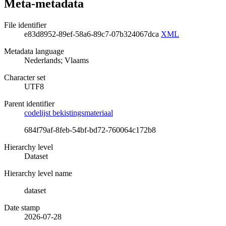
Meta-metadata
File identifier
e83d8952-89ef-58a6-89c7-07b324067dca
XML
Metadata language
Nederlands; Vlaams
Character set
UTF8
Parent identifier
codelijst bekistingsmateriaal
684f79af-8feb-54bf-bd72-760064c172b8
Hierarchy level
Dataset
Hierarchy level name
dataset
Date stamp
2026-07-28