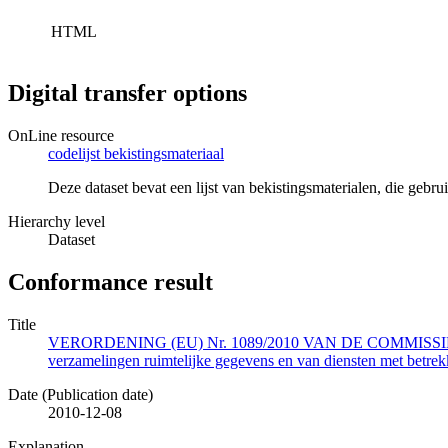
HTML
Digital transfer options
OnLine resource
codelijst bekistingsmateriaal
Deze dataset bevat een lijst van bekistingsmaterialen, die ge
Hierarchy level
Dataset
Conformance result
Title
VERORDENING (EU) Nr. 1089/2010 VAN DE COMMISSIE van 23 n
verzamelingen ruimtelijke gegevens en van diensten met betrekk
Date (Publication date)
2010-12-08
Explanation