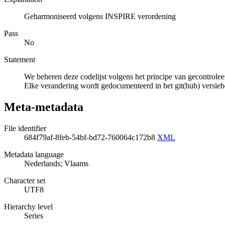
Geharmoniseerd volgens INSPIRE verordening
Pass
No
Statement
We beheren deze codelijst volgens het principe van gecontrolee
Elke verandering wordt gedocumenteerd in het git(hub) versie
Meta-metadata
File identifier
684f79af-8feb-54bf-bd72-760064c172b8
XML
Metadata language
Nederlands; Vlaams
Character set
UTF8
Hierarchy level
Series