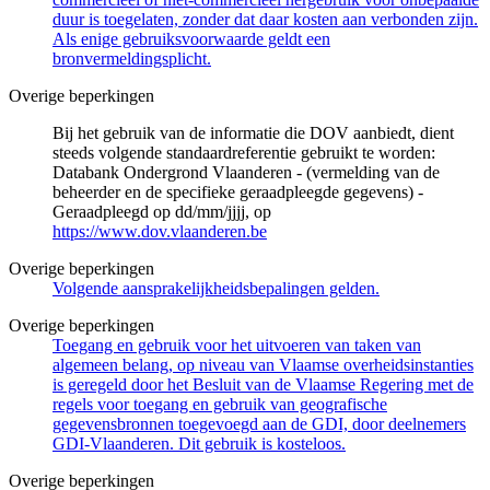
duur is toegelaten, zonder dat daar kosten aan verbonden zijn.
Als enige gebruiksvoorwaarde geldt een
bronvermeldingsplicht.
Overige beperkingen
Bij het gebruik van de informatie die DOV aanbiedt, dient
steeds volgende standaardreferentie gebruikt te worden:
Databank Ondergrond Vlaanderen - (vermelding van de
beheerder en de specifieke geraadpleegde gegevens) -
Geraadpleegd op dd/mm/jjjj, op
https://www.dov.vlaanderen.be
Overige beperkingen
Volgende aansprakelijkheidsbepalingen gelden.
Overige beperkingen
Toegang en gebruik voor het uitvoeren van taken van
algemeen belang, op niveau van Vlaamse overheidsinstanties
is geregeld door het Besluit van de Vlaamse Regering met de
regels voor toegang en gebruik van geografische
gegevensbronnen toegevoegd aan de GDI, door deelnemers
GDI-Vlaanderen. Dit gebruik is kosteloos.
Overige beperkingen