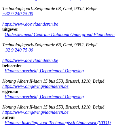
Technologiepark-Zwijnaarde 68
,
Gent
,
9052
,
België
+32 9 240 75 00
https://www.dov.vlaanderen.be
uitgever
Ondersteunend Centrum Databank Ondergrond Vlaanderen
Technologiepark-Zwijnaarde 68
,
Gent
,
9052
,
België
+32 9 240 75 00
https://www.dov.vlaanderen.be
beheerder
Vlaamse overheid, Departement Omgeving
Koning Albert II-laan 15 bus 553
,
Brussel
,
1210
,
België
https://www.omgevingvlaanderen.be
eigenaar
Vlaamse overheid, Departement Omgeving
Koning Albert II-laan 15 bus 553
,
Brussel
,
1210
,
België
https://www.omgevingvlaanderen.be
auteur
Vlaamse Instelling voor Technologisch Onderzoek (VITO)