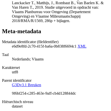
Lanckacker T., Matthijs, J., Rombaut B., Van Baelen K. &
Van Haren T., 2019. Studie uitgevoerd in opdracht van:
Vlaams Planbureau voor Omgeving (Departement
Omgeving) en Vlaamse Milieumaatschappij
2018/RMA/R/1569, 286p + bijlagen.
Meta-metadata
Metadata identificator (fileIdentifier)
e6d9e8fd-2c70-415f-ba6a-0b838f6694c1
XML
Taal
Nederlands; Vlaams
Karakterset
utf8
Parent identificator
G3Dv3.1 Breuken
9f6bf254-c285-463e-9aff-cb4d128844dc
Hiërarchisch niveau
dataset