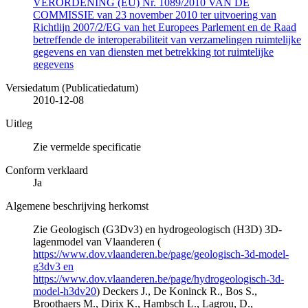
VERORDENING (EU) Nr. 1089/2010 VAN DE
COMMISSIE van 23 november 2010 ter uitvoering van
Richtlijn 2007/2/EG van het Europees Parlement en de Raad
betreffende de interoperabiliteit van verzamelingen ruimtelijke
gegevens en van diensten met betrekking tot ruimtelijke
gegevens
Versiedatum (Publicatiedatum)
2010-12-08
Uitleg
Zie vermelde specificatie
Conform verklaard
Ja
Algemene beschrijving herkomst
Zie Geologisch (G3Dv3) en hydrogeologisch (H3D) 3D-
lagenmodel van Vlaanderen (
https://www.dov.vlaanderen.be/page/geologisch-3d-model-
g3dv3 en
https://www.dov.vlaanderen.be/page/hydrogeologisch-3d-
model-h3dv20
) Deckers J., De Koninck R., Bos S.,
Broothaers M., Dirix K., Hambsch L., Lagrou, D.,