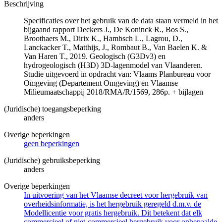
Beschrijving
Specificaties over het gebruik van de data staan vermeld in het
bijgaand rapport Deckers J., De Koninck R., Bos S.,
Broothaers M., Dirix K., Hambsch L., Lagrou, D.,
Lanckacker T., Matthijs, J., Rombaut B., Van Baelen K. &
Van Haren T., 2019. Geologisch (G3Dv3) en
hydrogeologisch (H3D) 3D-lagenmodel van Vlaanderen.
Studie uitgevoerd in opdracht van: Vlaams Planbureau voor
Omgeving (Departement Omgeving) en Vlaamse
Milieumaatschappij 2018/RMA/R/1569, 286p. + bijlagen
(Juridische) toegangsbeperking
anders
Overige beperkingen
geen beperkingen
(Juridische) gebruiksbeperking
anders
Overige beperkingen
In uitvoering van het Vlaamse decreet voor hergebruik van
overheidsinformatie, is het hergebruik geregeld d.m.v. de
Modellicentie voor gratis hergebruik. Dit betekent dat elk
commercieel of niet-commercieel hergebruik voor onbepaalde