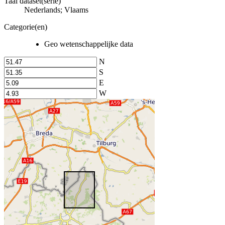
Taal dataset(serie)
Nederlands; Vlaams
Categorie(en)
Geo wetenschappelijke data
N
S
E
W