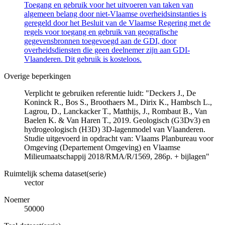
Toegang en gebruik voor het uitvoeren van taken van
algemeen belang door niet-Vlaamse overheidsinstanties is
geregeld door het Besluit van de Vlaamse Regering met de
regels voor toegang en gebruik van geografische
gegevensbronnen toegevoegd aan de GDI, door
overheidsdiensten die geen deelnemer zijn aan GDI-
Vlaanderen. Dit gebruik is kosteloos.
Overige beperkingen
Verplicht te gebruiken referentie luidt: "Deckers J., De
Koninck R., Bos S., Broothaers M., Dirix K., Hambsch L.,
Lagrou, D., Lanckacker T., Matthijs, J., Rombaut B., Van
Baelen K. & Van Haren T., 2019. Geologisch (G3Dv3) en
hydrogeologisch (H3D) 3D-lagenmodel van Vlaanderen.
Studie uitgevoerd in opdracht van: Vlaams Planbureau voor
Omgeving (Departement Omgeving) en Vlaamse
Milieumaatschappij 2018/RMA/R/1569, 286p. + bijlagen"
Ruimtelijk schema dataset(serie)
vector
Noemer
50000