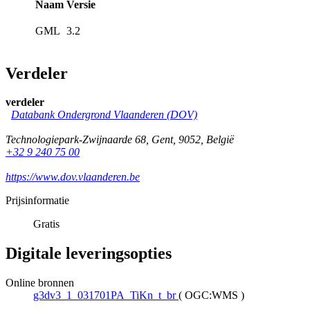
Naam
Versie
GML
3.2
Verdeler
verdeler
Databank Ondergrond Vlaanderen (DOV)
Technologiepark-Zwijnaarde 68
,
Gent
,
9052
,
België
+32 9 240 75 00
https://www.dov.vlaanderen.be
Prijsinformatie
Gratis
Digitale leveringsopties
Online bronnen
g3dv3_1_031701PA_TiKn_t_br
(
OGC:WMS
)