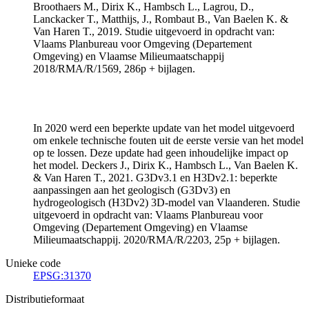
Broothaers M., Dirix K., Hambsch L., Lagrou, D.,
Lanckacker T., Matthijs, J., Rombaut B., Van Baelen K. &
Van Haren T., 2019. Studie uitgevoerd in opdracht van:
Vlaams Planbureau voor Omgeving (Departement
Omgeving) en Vlaamse Milieumaatschappij
2018/RMA/R/1569, 286p + bijlagen.
In 2020 werd een beperkte update van het model uitgevoerd
om enkele technische fouten uit de eerste versie van het model
op te lossen. Deze update had geen inhoudelijke impact op
het model. Deckers J., Dirix K., Hambsch L., Van Baelen K.
& Van Haren T., 2021. G3Dv3.1 en H3Dv2.1: beperkte
aanpassingen aan het geologisch (G3Dv3) en
hydrogeologisch (H3Dv2) 3D-model van Vlaanderen. Studie
uitgevoerd in opdracht van: Vlaams Planbureau voor
Omgeving (Departement Omgeving) en Vlaamse
Milieumaatschappij. 2020/RMA/R/2203, 25p + bijlagen.
Unieke code
EPSG:31370
Distributieformaat