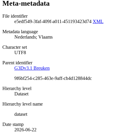
Meta-metadata
File identifier
e5edf549-3faf-409f-a011-451193423d74
XML
Metadata language
Nederlands; Vlaams
Character set
UTF8
Parent identifier
G3Dv3.1 Breuken
9f6bf254-c285-463e-9aff-cb4d128844dc
Hierarchy level
Dataset
Hierarchy level name
dataset
Date stamp
2026-06-22