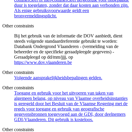
duur is toegelaten, zonder dat daar kosten aan verbonden zijn.
Als enige gebruiksvoorwaarde geldt een
bronvermeldingsplicht.
Other constraints
Bij het gebruik van de informatie die DOV aanbiedt, dient
steeds volgende standaardreferentie gebruikt te worden:
Databank Ondergrond Vlaanderen - (vermelding van de
beheerder en de specifieke geraadpleegde gegevens) -
Geraadpleegd op dd/mm/jjjj, op
https://www.dov.vlaanderen.be
Other constraints
Volgende aansprakelijkheidsbepalingen gelden.
Other constraints
Toegang en gebruik voor het uitvoeren van taken van
algemeen belang, op niveau van Vlaamse overheidsinstanties
is geregeld door het Besluit van de Vlaamse Regering met de
regels voor toegang en gebruik van geografische
gegevensbronnen toegevoegd aan de GDI, door deelnemers
GDI-Vlaanderen. Dit gebruik is kosteloos.
Other constraints