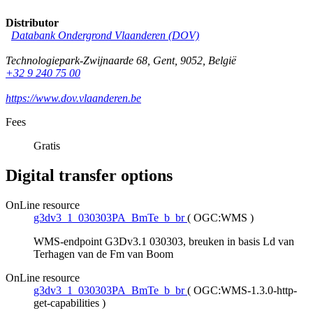
Distributor
Databank Ondergrond Vlaanderen (DOV)
Technologiepark-Zwijnaarde 68
,
Gent
,
9052
,
België
+32 9 240 75 00
https://www.dov.vlaanderen.be
Fees
Gratis
Digital transfer options
OnLine resource
g3dv3_1_030303PA_BmTe_b_br
(
OGC:WMS
)
WMS-endpoint G3Dv3.1 030303, breuken in basis Ld van
Terhagen van de Fm van Boom
OnLine resource
g3dv3_1_030303PA_BmTe_b_br
(
OGC:WMS-1.3.0-http-
get-capabilities
)