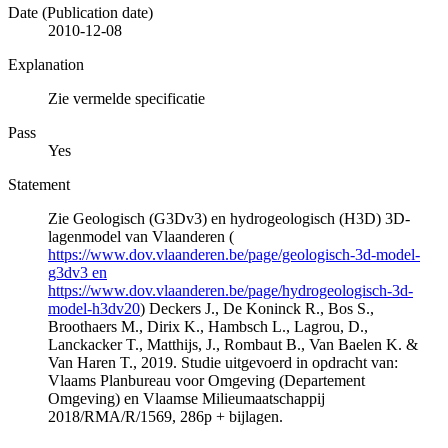
Date (Publication date)
2010-12-08
Explanation
Zie vermelde specificatie
Pass
Yes
Statement
Zie Geologisch (G3Dv3) en hydrogeologisch (H3D) 3D-
lagenmodel van Vlaanderen (
https://www.dov.vlaanderen.be/page/geologisch-3d-model-
g3dv3 en
https://www.dov.vlaanderen.be/page/hydrogeologisch-3d-
model-h3dv20
) Deckers J., De Koninck R., Bos S.,
Broothaers M., Dirix K., Hambsch L., Lagrou, D.,
Lanckacker T., Matthijs, J., Rombaut B., Van Baelen K. &
Van Haren T., 2019. Studie uitgevoerd in opdracht van:
Vlaams Planbureau voor Omgeving (Departement
Omgeving) en Vlaamse Milieumaatschappij
2018/RMA/R/1569, 286p + bijlagen.