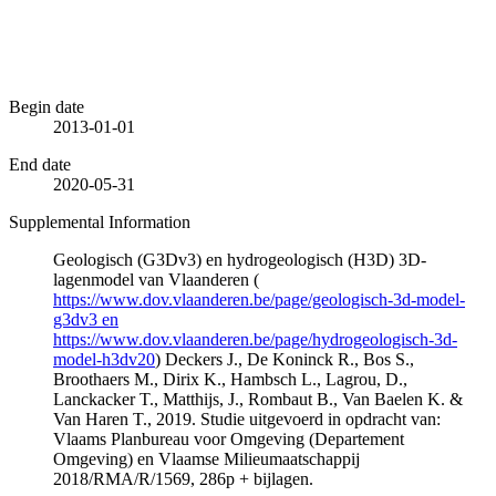
Begin date
2013-01-01
End date
2020-05-31
Supplemental Information
Geologisch (G3Dv3) en hydrogeologisch (H3D) 3D-
lagenmodel van Vlaanderen (
https://www.dov.vlaanderen.be/page/geologisch-3d-model-
g3dv3 en
https://www.dov.vlaanderen.be/page/hydrogeologisch-3d-
model-h3dv20
) Deckers J., De Koninck R., Bos S.,
Broothaers M., Dirix K., Hambsch L., Lagrou, D.,
Lanckacker T., Matthijs, J., Rombaut B., Van Baelen K. &
Van Haren T., 2019. Studie uitgevoerd in opdracht van:
Vlaams Planbureau voor Omgeving (Departement
Omgeving) en Vlaamse Milieumaatschappij
2018/RMA/R/1569, 286p + bijlagen.