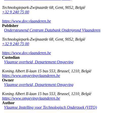
Technologiepark-Zwijnaarde 68
,
Gent
,
9052
,
België
+32 9 240 75 00
https://www.dov.vlaanderen.be
Publisher
Ondersteunend Centrum Databank Ondergrond Vlaanderen
Technologiepark-Zwijnaarde 68
,
Gent
,
9052
,
België
+32 9 240 75 00
https://www.dov.vlaanderen.be
Custodian
Vlaamse overheid, Departement Omgeving
Koning Albert II-laan 15 bus 553
,
Brussel
,
1210
,
België
https://www.omgevingvlaanderen.be
Owner
Vlaamse overheid, Departement Omgeving
Koning Albert II-laan 15 bus 553
,
Brussel
,
1210
,
België
https://www.omgevingvlaanderen.be
Author
Vlaamse Instelling voor Technologisch Onderzoek (VITO)