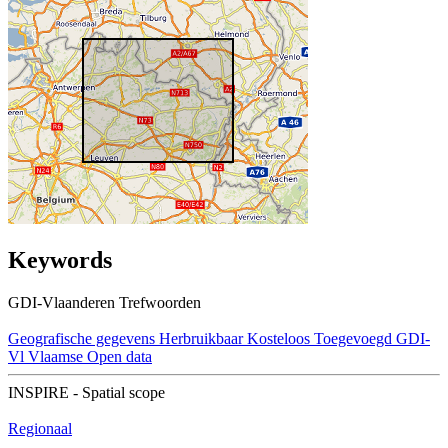
Keywords
GDI-Vlaanderen Trefwoorden
Geografische gegevens
Herbruikbaar
Kosteloos
Toegevoegd GDI-
Vl
Vlaamse Open data
INSPIRE - Spatial scope
Regionaal