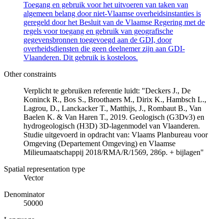
Toegang en gebruik voor het uitvoeren van taken van
algemeen belang door niet-Vlaamse overheidsinstanties is
geregeld door het Besluit van de Vlaamse Regering met de
regels voor toegang en gebruik van geografische
gegevensbronnen toegevoegd aan de GDI, door
overheidsdiensten die geen deelnemer zijn aan GDI-
Vlaanderen. Dit gebruik is kosteloos.
Other constraints
Verplicht te gebruiken referentie luidt: "Deckers J., De
Koninck R., Bos S., Broothaers M., Dirix K., Hambsch L.,
Lagrou, D., Lanckacker T., Matthijs, J., Rombaut B., Van
Baelen K. & Van Haren T., 2019. Geologisch (G3Dv3) en
hydrogeologisch (H3D) 3D-lagenmodel van Vlaanderen.
Studie uitgevoerd in opdracht van: Vlaams Planbureau voor
Omgeving (Departement Omgeving) en Vlaamse
Milieumaatschappij 2018/RMA/R/1569, 286p. + bijlagen"
Spatial representation type
Vector
Denominator
50000