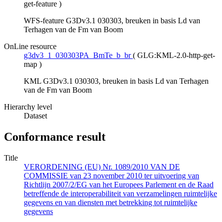
get-feature
)
WFS-feature G3Dv3.1 030303, breuken in basis Ld van
Terhagen van de Fm van Boom
OnLine resource
g3dv3_1_030303PA_BmTe_b_br
(
GLG:KML-2.0-http-get-
map
)
KML G3Dv3.1 030303, breuken in basis Ld van Terhagen
van de Fm van Boom
Hierarchy level
Dataset
Conformance result
Title
VERORDENING (EU) Nr. 1089/2010 VAN DE
COMMISSIE van 23 november 2010 ter uitvoering van
Richtlijn 2007/2/EG van het Europees Parlement en de Raad
betreffende de interoperabiliteit van verzamelingen ruimtelijke
gegevens en van diensten met betrekking tot ruimtelijke
gegevens