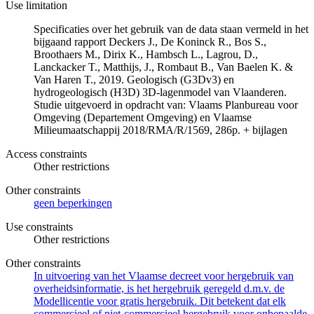
Use limitation
Specificaties over het gebruik van de data staan vermeld in het
bijgaand rapport Deckers J., De Koninck R., Bos S.,
Broothaers M., Dirix K., Hambsch L., Lagrou, D.,
Lanckacker T., Matthijs, J., Rombaut B., Van Baelen K. &
Van Haren T., 2019. Geologisch (G3Dv3) en
hydrogeologisch (H3D) 3D-lagenmodel van Vlaanderen.
Studie uitgevoerd in opdracht van: Vlaams Planbureau voor
Omgeving (Departement Omgeving) en Vlaamse
Milieumaatschappij 2018/RMA/R/1569, 286p. + bijlagen
Access constraints
Other restrictions
Other constraints
geen beperkingen
Use constraints
Other restrictions
Other constraints
In uitvoering van het Vlaamse decreet voor hergebruik van
overheidsinformatie, is het hergebruik geregeld d.m.v. de
Modellicentie voor gratis hergebruik. Dit betekent dat elk
commercieel of niet-commercieel hergebruik voor onbepaalde