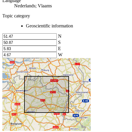
Language
Nederlands; Vlaams
Topic category
Geoscientific information
N
S
E
W