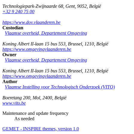
Technologiepark-Zwijnaarde 68
,
Gent
,
9052
,
België
+32 9 240 75 00
https://www.dov.vlaanderen.be
Custodian
Vlaamse overheid, Departement Omgeving
Koning Albert II-laan 15 bus 553
,
Brussel
,
1210
,
België
https://www.omgevingvlaanderen.be
Owner
Vlaamse overheid, Departement Omgeving
Koning Albert II-laan 15 bus 553
,
Brussel
,
1210
,
België
https://www.omgevingvlaanderen.be
Author
Vlaamse Instelling voor Technologisch Onderzoek (VITO)
Boeretang 200
,
Mol
,
2400
,
België
www.vito.be
Maintenance and update frequency
As needed
GEMET - INSPIRE themes, version 1.0