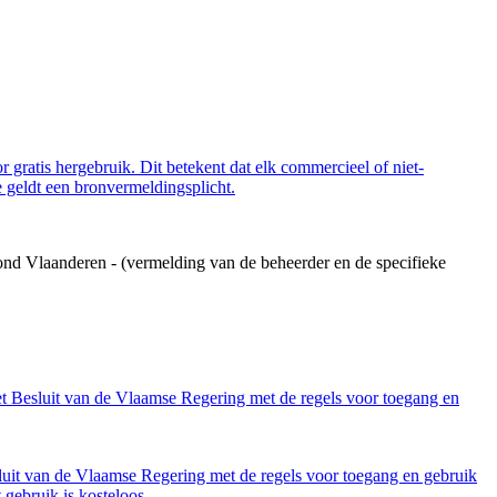
 gratis hergebruik. Dit betekent dat elk commercieel of niet-
 geldt een bronvermeldingsplicht.
ond Vlaanderen - (vermelding van de beheerder en de specifieke
et Besluit van de Vlaamse Regering met de regels voor toegang en
luit van de Vlaamse Regering met de regels voor toegang en gebruik
gebruik is kosteloos.