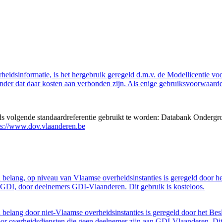
eidsinformatie, is het hergebruik geregeld d.m.v. de Modellicentie voor
nder dat daar kosten aan verbonden zijn. Als enige gebruiksvoorwaarde
eds volgende standaardreferentie gebruikt te worden: Databank Ondergr
ps://www.dov.vlaanderen.be
belang, op niveau van Vlaamse overheidsinstanties is geregeld door h
GDI, door deelnemers GDI-Vlaanderen. Dit gebruik is kosteloos.
belang door niet-Vlaamse overheidsinstanties is geregeld door het Bes
 overheidsdiensten die geen deelnemer zijn aan GDI-Vlaanderen. Dit 