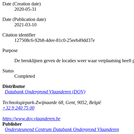
Date (Creation date)
2020-05-31
Date (Publication date)
2021-03-10
Citation identifier
127508c6-92b8-4dee-81c0-25eeb49dd37e
Purpose
De breuklijnen geven de locaties weer waar verplaatsing heeft p
Status
Completed
Distributor
Databank Ondergrond Vlaanderen (DOV)
Technologiepark-Zwijnaarde 68
,
Gent
,
9052
,
België
+32 9 240 75 00
https://www.dov.vlaanderen.be
Publisher
Ondersteunend Centrum Databank Ondergrond Vlaanderen