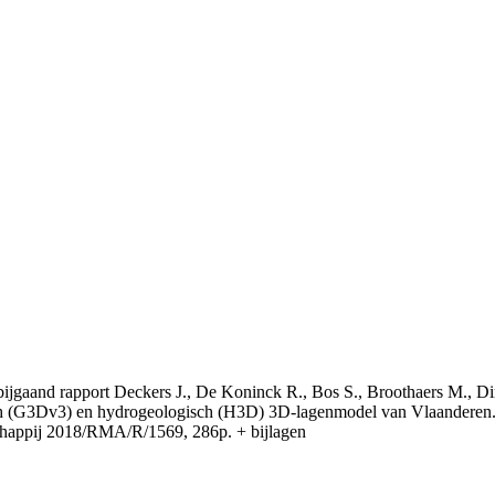
t bijgaand rapport Deckers J., De Koninck R., Bos S., Broothaers M., Di
 (G3Dv3) en hydrogeologisch (H3D) 3D-lagenmodel van Vlaanderen. S
appij 2018/RMA/R/1569, 286p. + bijlagen