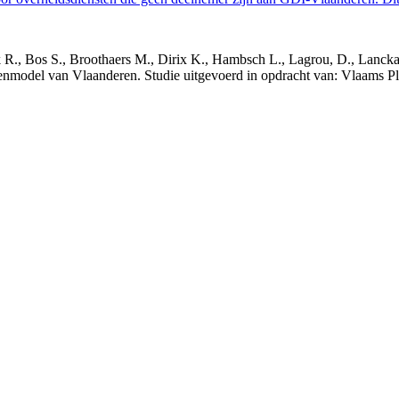
nck R., Bos S., Broothaers M., Dirix K., Hambsch L., Lagrou, D., Lanck
nmodel van Vlaanderen. Studie uitgevoerd in opdracht van: Vlaams