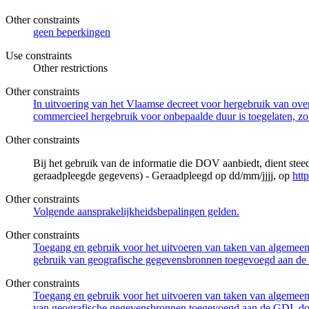
Other constraints
geen beperkingen
Use constraints
Other restrictions
Other constraints
In uitvoering van het Vlaamse decreet voor hergebruik van overh
commercieel hergebruik voor onbepaalde duur is toegelaten, zo
Other constraints
Bij het gebruik van de informatie die DOV aanbiedt, dient ste
geraadpleegde gegevens) - Geraadpleegd op dd/mm/jjjj, op
htt
Other constraints
Volgende aansprakelijkheidsbepalingen gelden.
Other constraints
Toegang en gebruik voor het uitvoeren van taken van algemeen 
gebruik van geografische gegevensbronnen toegevoegd aan de 
Other constraints
Toegang en gebruik voor het uitvoeren van taken van algemeen 
van geografische gegevensbronnen toegevoegd aan de GDI, door