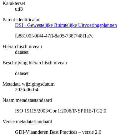
Karakterset
utf8
Parent identificator
DSI - Gewestelijke Ruimtelijke Uitvoeringsplannen
fa88100f-0f44-47ff-8a05-738f748f1a7c
Hiërarchisch niveau
dataset
Beschrijving hiërarchisch niveau
dataset
Metadata wijzigingsdatum
2026-06-04
Naam metadatastandaard
ISO 19115/2003/Cor.1:2006/INSPIRE-TG2.0
Versie metadatastandaard
GDI-Vlaanderen Best Practices – versie 2.0