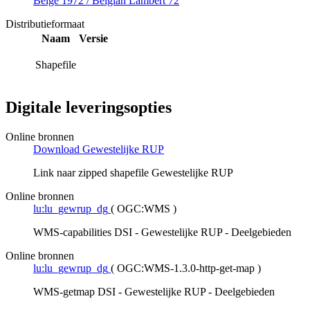
Belge 1972 / Belgian Lambert 72
Distributieformaat
Naam
Versie
Shapefile
Digitale leveringsopties
Online bronnen
Download Gewestelijke RUP
Link naar zipped shapefile Gewestelijke RUP
Online bronnen
lu:lu_gewrup_dg
(
OGC:WMS
)
WMS-capabilities DSI - Gewestelijke RUP - Deelgebieden
Online bronnen
lu:lu_gewrup_dg
(
OGC:WMS-1.3.0-http-get-map
)
WMS-getmap DSI - Gewestelijke RUP - Deelgebieden