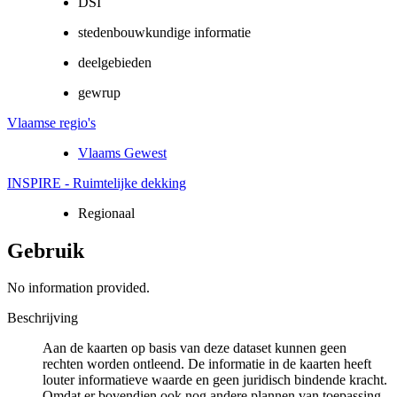
DSI
stedenbouwkundige informatie
deelgebieden
gewrup
Vlaamse regio's
Vlaams Gewest
INSPIRE - Ruimtelijke dekking
Regionaal
Gebruik
No information provided.
Beschrijving
Aan de kaarten op basis van deze dataset kunnen geen
rechten worden ontleend. De informatie in de kaarten heeft
louter informatieve waarde en geen juridisch bindende kracht.
Omdat er bovendien ook nog andere plannen van toepassing