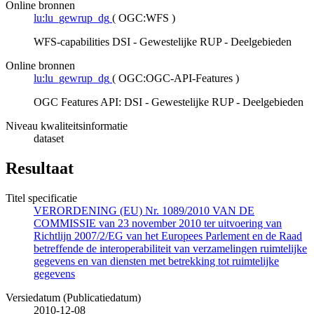
Online bronnen
lu:lu_gewrup_dg
(
OGC:WFS
)
WFS-capabilities DSI - Gewestelijke RUP - Deelgebieden
Online bronnen
lu:lu_gewrup_dg
(
OGC:OGC-API-Features
)
OGC Features API: DSI - Gewestelijke RUP - Deelgebieden
Niveau kwaliteitsinformatie
dataset
Resultaat
Titel specificatie
VERORDENING (EU) Nr. 1089/2010 VAN DE
COMMISSIE van 23 november 2010 ter uitvoering van
Richtlijn 2007/2/EG van het Europees Parlement en de Raad
betreffende de interoperabiliteit van verzamelingen ruimtelijke
gegevens en van diensten met betrekking tot ruimtelijke
gegevens
Versiedatum (Publicatiedatum)
2010-12-08