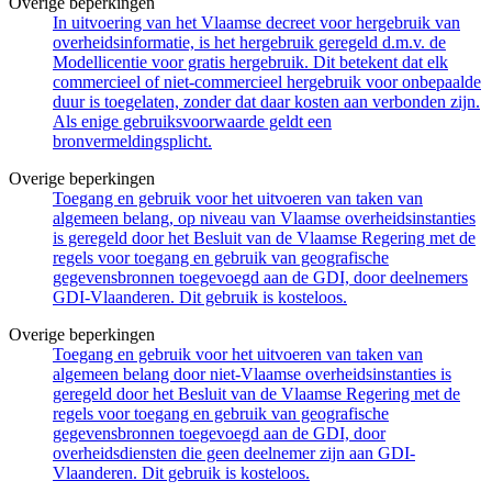
Overige beperkingen
In uitvoering van het Vlaamse decreet voor hergebruik van
overheidsinformatie, is het hergebruik geregeld d.m.v. de
Modellicentie voor gratis hergebruik. Dit betekent dat elk
commercieel of niet-commercieel hergebruik voor onbepaalde
duur is toegelaten, zonder dat daar kosten aan verbonden zijn.
Als enige gebruiksvoorwaarde geldt een
bronvermeldingsplicht.
Overige beperkingen
Toegang en gebruik voor het uitvoeren van taken van
algemeen belang, op niveau van Vlaamse overheidsinstanties
is geregeld door het Besluit van de Vlaamse Regering met de
regels voor toegang en gebruik van geografische
gegevensbronnen toegevoegd aan de GDI, door deelnemers
GDI-Vlaanderen. Dit gebruik is kosteloos.
Overige beperkingen
Toegang en gebruik voor het uitvoeren van taken van
algemeen belang door niet-Vlaamse overheidsinstanties is
geregeld door het Besluit van de Vlaamse Regering met de
regels voor toegang en gebruik van geografische
gegevensbronnen toegevoegd aan de GDI, door
overheidsdiensten die geen deelnemer zijn aan GDI-
Vlaanderen. Dit gebruik is kosteloos.