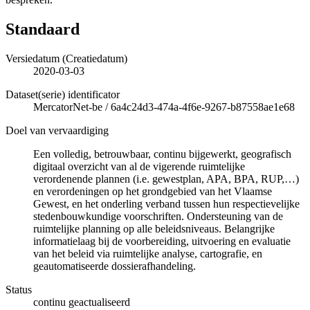
Standaard
Versiedatum (Creatiedatum)
2020-03-03
Dataset(serie) identificator
MercatorNet-be
/
6a4c24d3-474a-4f6e-9267-b87558ae1e68
Doel van vervaardiging
Een volledig, betrouwbaar, continu bijgewerkt, geografisch
digitaal overzicht van al de vigerende ruimtelijke
verordenende plannen (i.e. gewestplan, APA, BPA, RUP,…)
en verordeningen op het grondgebied van het Vlaamse
Gewest, en het onderling verband tussen hun respectievelijke
stedenbouwkundige voorschriften. Ondersteuning van de
ruimtelijke planning op alle beleidsniveaus. Belangrijke
informatielaag bij de voorbereiding, uitvoering en evaluatie
van het beleid via ruimtelijke analyse, cartografie, en
geautomatiseerde dossierafhandeling.
Status
continu geactualiseerd