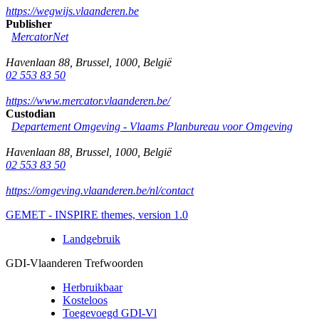
https://wegwijs.vlaanderen.be
Publisher
MercatorNet
Havenlaan 88
,
Brussel
,
1000
,
België
02 553 83 50
https://www.mercator.vlaanderen.be/
Custodian
Departement Omgeving - Vlaams Planbureau voor Omgeving
Havenlaan 88
,
Brussel
,
1000
,
België
02 553 83 50
https://omgeving.vlaanderen.be/nl/contact
GEMET - INSPIRE themes, version 1.0
Landgebruik
GDI-Vlaanderen Trefwoorden
Herbruikbaar
Kosteloos
Toegevoegd GDI-Vl