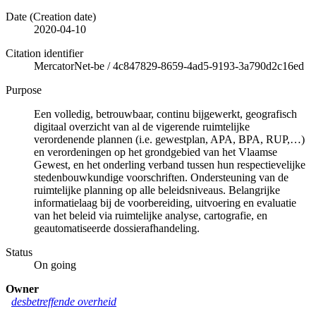
Date (Creation date)
2020-04-10
Citation identifier
MercatorNet-be
/
4c847829-8659-4ad5-9193-3a790d2c16ed
Purpose
Een volledig, betrouwbaar, continu bijgewerkt, geografisch
digitaal overzicht van al de vigerende ruimtelijke
verordenende plannen (i.e. gewestplan, APA, BPA, RUP,…)
en verordeningen op het grondgebied van het Vlaamse
Gewest, en het onderling verband tussen hun respectievelijke
stedenbouwkundige voorschriften. Ondersteuning van de
ruimtelijke planning op alle beleidsniveaus. Belangrijke
informatielaag bij de voorbereiding, uitvoering en evaluatie
van het beleid via ruimtelijke analyse, cartografie, en
geautomatiseerde dossierafhandeling.
Status
On going
Owner
desbetreffende overheid