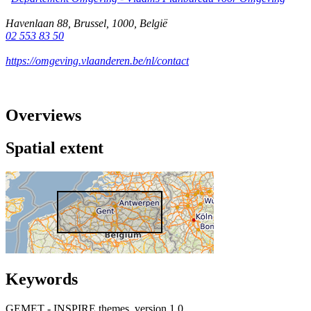
Havenlaan 88
,
Brussel
,
1000
,
België
02 553 83 50
https://omgeving.vlaanderen.be/nl/contact
Overviews
Spatial extent
Keywords
GEMET - INSPIRE themes, version 1.0