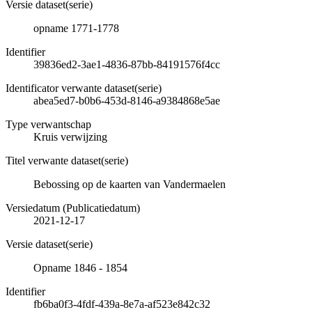
Versie dataset(serie)
opname 1771-1778
Identifier
39836ed2-3ae1-4836-87bb-84191576f4cc
Identificator verwante dataset(serie)
abea5ed7-b0b6-453d-8146-a9384868e5ae
Type verwantschap
Kruis verwijzing
Titel verwante dataset(serie)
Bebossing op de kaarten van Vandermaelen
Versiedatum (Publicatiedatum)
2021-12-17
Versie dataset(serie)
Opname 1846 - 1854
Identifier
fb6ba0f3-4fdf-439a-8e7a-af523e842c32