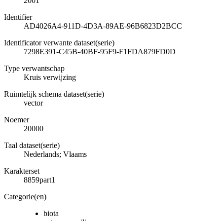
2001
Identifier
AD4026A4-911D-4D3A-89AE-96B6823D2BCC
Identificator verwante dataset(serie)
7298E391-C45B-40BF-95F9-F1FDA879FD0D
Type verwantschap
Kruis verwijzing
Ruimtelijk schema dataset(serie)
vector
Noemer
20000
Taal dataset(serie)
Nederlands; Vlaams
Karakterset
8859part1
Categorie(en)
biota