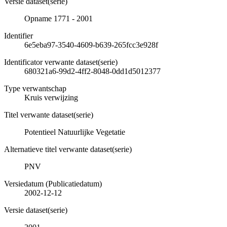
Versie dataset(serie)
Opname 1771 - 2001
Identifier
6e5eba97-3540-4609-b639-265fcc3e928f
Identificator verwante dataset(serie)
680321a6-99d2-4ff2-8048-0dd1d5012377
Type verwantschap
Kruis verwijzing
Titel verwante dataset(serie)
Potentieel Natuurlijke Vegetatie
Alternatieve titel verwante dataset(serie)
PNV
Versiedatum (Publicatiedatum)
2002-12-12
Versie dataset(serie)