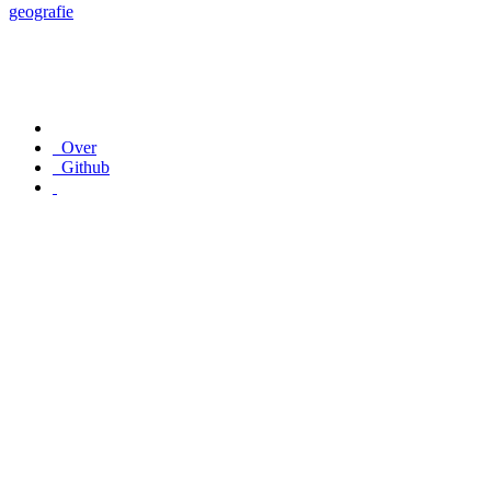
geografie
Over
Github