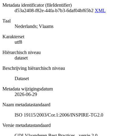
Metadata identificator (fileIdentifier)
d53a2408-f82e-44fa-b7b3-6daf04bf65b2
XML
Taal
Nederlands; Vlaams
Karakterset
utf8
Hiërarchisch niveau
dataset
Beschrijving hiërarchisch niveau
Dataset
Metadata wijzigingsdatum
2026-06-29
Naam metadatastandaard
ISO 19115/2003/Cor.1:2006/INSPIRE-TG2.0
Versie metadatastandaard
GDI-Vlaanderen Best Practices - versie 2.0