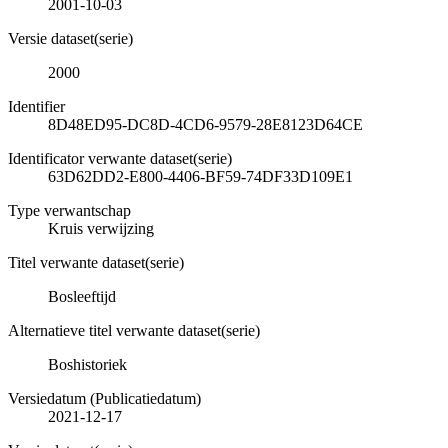
2001-10-03
Versie dataset(serie)
2000
Identifier
8D48ED95-DC8D-4CD6-9579-28E8123D64CE
Identificator verwante dataset(serie)
63D62DD2-E800-4406-BF59-74DF33D109E1
Type verwantschap
Kruis verwijzing
Titel verwante dataset(serie)
Bosleeftijd
Alternatieve titel verwante dataset(serie)
Boshistoriek
Versiedatum (Publicatiedatum)
2021-12-17