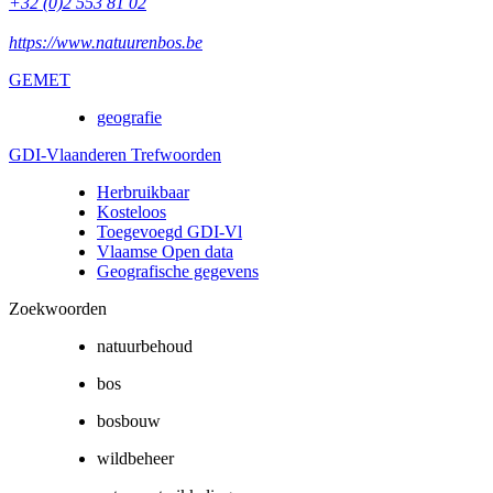
+32 (0)2 553 81 02
https://www.natuurenbos.be
GEMET
geografie
GDI-Vlaanderen Trefwoorden
Herbruikbaar
Kosteloos
Toegevoegd GDI-Vl
Vlaamse Open data
Geografische gegevens
Zoekwoorden
natuurbehoud
bos
bosbouw
wildbeheer