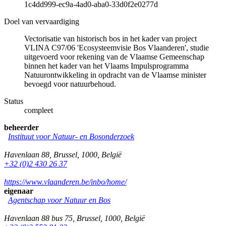
1c4dd999-ec9a-4ad0-aba0-33d0f2e0277d
Doel van vervaardiging
Vectorisatie van historisch bos in het kader van project
VLINA C97/06 'Ecosysteemvisie Bos Vlaanderen', studie
uitgevoerd voor rekening van de Vlaamse Gemeenschap
binnen het kader van het Vlaams Impulsprogramma
Natuurontwikkeling in opdracht van de Vlaamse minister
bevoegd voor natuurbehoud.
Status
compleet
beheerder
Instituut voor Natuur- en Bosonderzoek
Havenlaan 88
,
Brussel
,
1000
,
België
+32 (0)2 430 26 37
https://www.vlaanderen.be/inbo/home/
eigenaar
Agentschap voor Natuur en Bos
Havenlaan 88 bus 75
,
Brussel
,
1000
,
België