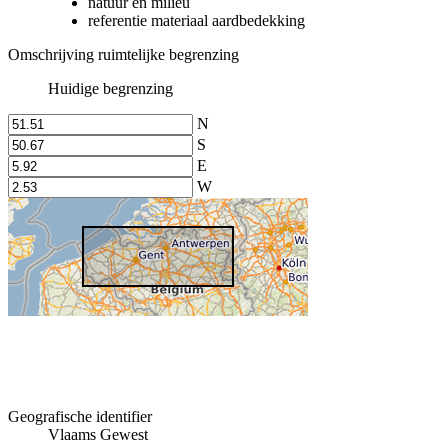
natuur en milieu
referentie materiaal aardbedekking
Omschrijving ruimtelijke begrenzing
Huidige begrenzing
N
S
E
W
Geografische identifier
Vlaams Gewest