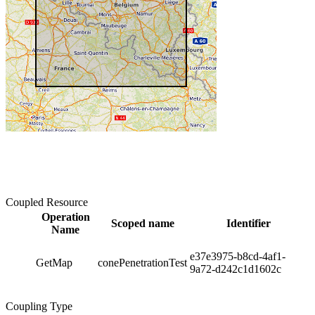
Coupled Resource
Operation
Scoped name
Identifier
Name
e37e3975-b8cd-4af1-
GetMap
conePenetrationTest
9a72-d242c1d1602c
Coupling Type