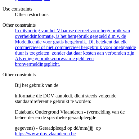
Use constraints
Other restrictions
Other constraints
In uitvoering van het Vlaamse decreet voor hergebruik van
overheidsinformatie, is het hergebruik geregeld d.m.v. de
Modellicentie voor gratis hergebruik. Dit betekent dat elk
commercieel of niet-commercieel hergebruik voor onebpaalde
duur is toegelaten, zonder dat daar kosten aan verbonden zijn.
Als enige gebruiksvoorwaarde geldt een
bronvermeldingsplicht.
Other constraints
Bij het gebruik van de
informatie die DOV aanbiedt, dient steeds volgende
standaardreferentie gebruikt te worden:
Databank Ondergrond Vlaanderen - (vermelding van de
beheerder en de specifieke geraadpleegde
gegevens) - Geraadpleegd op dd/mm/jjjj, op
https://www.dov.vlaanderen.be