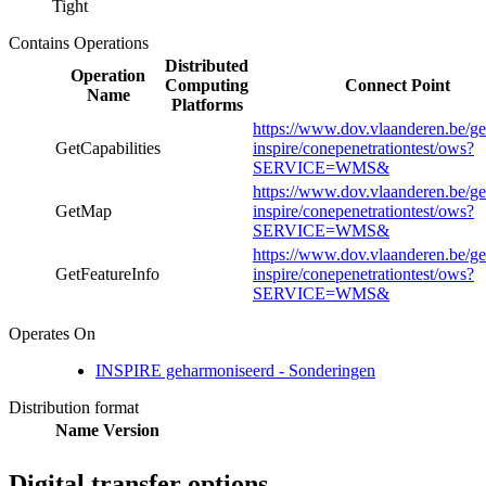
Tight
Contains Operations
Distributed
Operation
Computing
Connect Point
Name
Platforms
https://www.dov.vlaanderen.be/ge
GetCapabilities
inspire/conepenetrationtest/ows?
SERVICE=WMS&
https://www.dov.vlaanderen.be/ge
GetMap
inspire/conepenetrationtest/ows?
SERVICE=WMS&
https://www.dov.vlaanderen.be/ge
GetFeatureInfo
inspire/conepenetrationtest/ows?
SERVICE=WMS&
Operates On
INSPIRE geharmoniseerd - Sonderingen
Distribution format
Name
Version
Digital transfer options