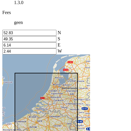
1.3.0
Fees
geen
N
S
E
W