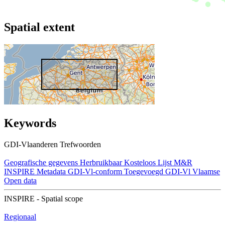
Spatial extent
Keywords
GDI-Vlaanderen Trefwoorden
Geografische gegevens
Herbruikbaar
Kosteloos
Lijst M&R
INSPIRE
Metadata GDI-Vl-conform
Toegevoegd GDI-Vl
Vlaamse
Open data
INSPIRE - Spatial scope
Regionaal