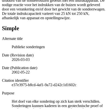
drukken van de sondeerbuizen gebeurt met een indrukapparaat. De
nodige reactie voor het indrukken van de buizen wordt geleverd
door een verankering en/of door het gewicht van de sondeerwagen.
De totale indrukcapaciteit varieert van 25 kN tot 250 kN,
afhankelijk van apparaat en opstellingswijze.
Simple
Alternate title
Publieke sonderingen
Date (Revision date)
2026-03-03
Date (Publication date)
2002-05-22
Citation identifier
e37e3975-b8cd-4af1-9a72-d242c1d1602c
Purpose
Het doel van elke sondering op zich kan sterk verschillen.
Sonderingen kunnen kaderen in een geotechnische proef of