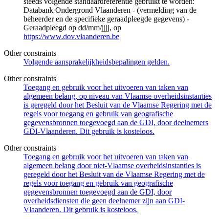
steeds volgende standaardreferentie gebruikt te worden:
Databank Ondergrond Vlaanderen - (vermelding van de
beheerder en de specifieke geraadpleegde gegevens) -
Geraadpleegd op dd/mm/jjjj, op
https://www.dov.vlaanderen.be
Other constraints
Volgende aansprakelijkheidsbepalingen gelden.
Other constraints
Toegang en gebruik voor het uitvoeren van taken van
algemeen belang, op niveau van Vlaamse overheidsinstanties
is geregeld door het Besluit van de Vlaamse Regering met de
regels voor toegang en gebruik van geografische
gegevensbronnen toegevoegd aan de GDI, door deelnemers
GDI-Vlaanderen. Dit gebruik is kosteloos.
Other constraints
Toegang en gebruik voor het uitvoeren van taken van
algemeen belang door niet-Vlaamse overheidsinstanties is
geregeld door het Besluit van de Vlaamse Regering met de
regels voor toegang en gebruik van geografische
gegevensbronnen toegevoegd aan de GDI, door
overheidsdiensten die geen deelnemer zijn aan GDI-
Vlaanderen. Dit gebruik is kosteloos.