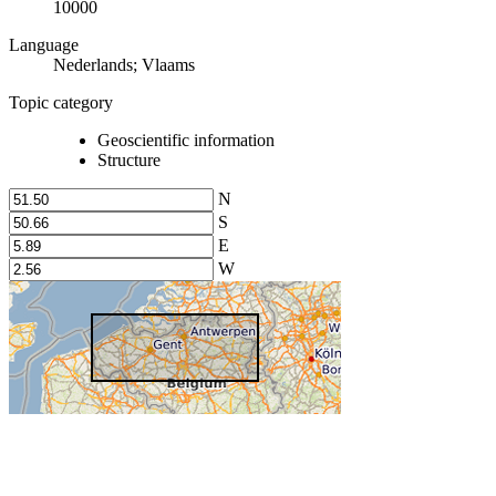
10000
Language
Nederlands; Vlaams
Topic category
Geoscientific information
Structure
N
S
E
W