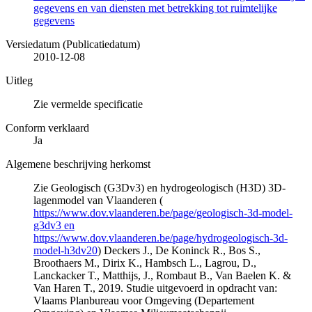
gegevens en van diensten met betrekking tot ruimtelijke
gegevens
Versiedatum (Publicatiedatum)
2010-12-08
Uitleg
Zie vermelde specificatie
Conform verklaard
Ja
Algemene beschrijving herkomst
Zie Geologisch (G3Dv3) en hydrogeologisch (H3D) 3D-
lagenmodel van Vlaanderen (
https://www.dov.vlaanderen.be/page/geologisch-3d-model-
g3dv3 en
https://www.dov.vlaanderen.be/page/hydrogeologisch-3d-
model-h3dv20
) Deckers J., De Koninck R., Bos S.,
Broothaers M., Dirix K., Hambsch L., Lagrou, D.,
Lanckacker T., Matthijs, J., Rombaut B., Van Baelen K. &
Van Haren T., 2019. Studie uitgevoerd in opdracht van:
Vlaams Planbureau voor Omgeving (Departement