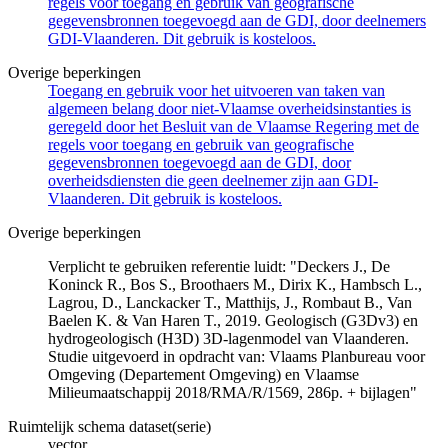
regels voor toegang en gebruik van geografische
gegevensbronnen toegevoegd aan de GDI, door deelnemers
GDI-Vlaanderen. Dit gebruik is kosteloos.
Overige beperkingen
Toegang en gebruik voor het uitvoeren van taken van
algemeen belang door niet-Vlaamse overheidsinstanties is
geregeld door het Besluit van de Vlaamse Regering met de
regels voor toegang en gebruik van geografische
gegevensbronnen toegevoegd aan de GDI, door
overheidsdiensten die geen deelnemer zijn aan GDI-
Vlaanderen. Dit gebruik is kosteloos.
Overige beperkingen
Verplicht te gebruiken referentie luidt: "Deckers J., De
Koninck R., Bos S., Broothaers M., Dirix K., Hambsch L.,
Lagrou, D., Lanckacker T., Matthijs, J., Rombaut B., Van
Baelen K. & Van Haren T., 2019. Geologisch (G3Dv3) en
hydrogeologisch (H3D) 3D-lagenmodel van Vlaanderen.
Studie uitgevoerd in opdracht van: Vlaams Planbureau voor
Omgeving (Departement Omgeving) en Vlaamse
Milieumaatschappij 2018/RMA/R/1569, 286p. + bijlagen"
Ruimtelijk schema dataset(serie)
vector