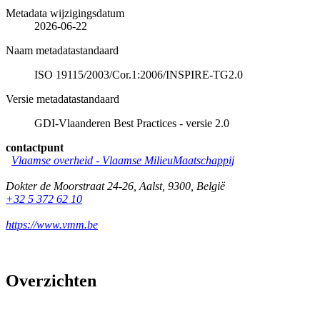
Metadata wijzigingsdatum
2026-06-22
Naam metadatastandaard
ISO 19115/2003/Cor.1:2006/INSPIRE-TG2.0
Versie metadatastandaard
GDI-Vlaanderen Best Practices - versie 2.0
contactpunt
Vlaamse overheid - Vlaamse MilieuMaatschappij
Dokter de Moorstraat 24-26
,
Aalst
,
9300
,
België
+32 5 372 62 10
https://www.vmm.be
Overzichten