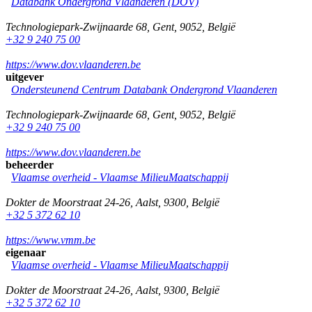
Databank Ondergrond Vlaanderen (DOV)
Technologiepark-Zwijnaarde 68
,
Gent
,
9052
,
België
+32 9 240 75 00
https://www.dov.vlaanderen.be
uitgever
Ondersteunend Centrum Databank Ondergrond Vlaanderen
Technologiepark-Zwijnaarde 68
,
Gent
,
9052
,
België
+32 9 240 75 00
https://www.dov.vlaanderen.be
beheerder
Vlaamse overheid - Vlaamse MilieuMaatschappij
Dokter de Moorstraat 24-26
,
Aalst
,
9300
,
België
+32 5 372 62 10
https://www.vmm.be
eigenaar
Vlaamse overheid - Vlaamse MilieuMaatschappij
Dokter de Moorstraat 24-26
,
Aalst
,
9300
,
België
+32 5 372 62 10