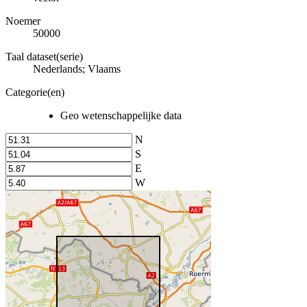
Noemer
50000
Taal dataset(serie)
Nederlands; Vlaams
Categorie(en)
Geo wetenschappelijke data
N
S
E
W