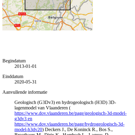
Begindatum
2013-01-01
Einddatum
2020-05-31
Aanvullende informatie
Geologisch (G3Dv3) en hydrogeologisch (H3D) 3D-
lagenmodel van Vlaanderen (
https://www.dov.vlaanderen.be/page/geologisch-3d-model-
g3dv3 en
https://www.dov.vlaanderen.be/page/hydrogeologisch-3d-
model-h3dv20
) Deckers J., De Koninck R., Bos S.,
Broothaers M., Dirix K., Hambsch L., Lagrou, D.,