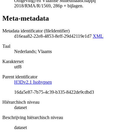
Omgeving) en Vlaamse Milieumaatschappij
2018/RMA/R/1569, 286p + bijlagen.
Meta-metadata
Metadata identificator (fileIdentifier)
d16eaa82-22e8-4853-8eff-29d42119e1d7
XML
Taal
Nederlands; Vlaams
Karakterset
utf8
Parent identificator
H3Dv2.1 Isohypsen
16da5e87-7b75-4c39-b335-8422de9cdbd3
Hiërarchisch niveau
dataset
Beschrijving hiërarchisch niveau
dataset