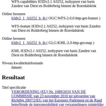
WFS-capabilities H3Dv2.1 A0252, isohypsen van basis
Zanden van Diest en Bolderberg binnen de Roerdalslenk
Online bronnen
h3dv2_1_A0252_b_ih
(
OGC:WFS-2.0.0-http-get-feature
)
WFS-feature H3Dv2.1 A0252, isohypsen van basis Zanden
van Diest en Bolderberg binnen de Roerdalslenk
Online bronnen
h3dv2_1_A0252_b_ih
(
GLG:KML-2.0-http-get-map
)
KML H3Dv2.1 A0252, isohypsen van basis Zanden van
Diest en Bolderberg binnen de Roerdalslenk
Niveau kwaliteitsinformatie
dataset
Resultaat
Titel specificatie
VERORDENING (EU) Nr. 1089/2010 VAN DE
COMMISSIE van 23 november 2010 ter uitvoering van
Richtlijn 2007/2/EG van het Europees Parlement en de Raad
betreffende de interoperabiliteit van verzamelingen ruimtelijke