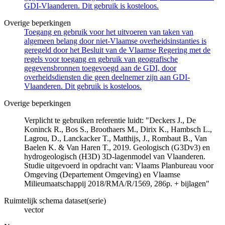
GDI-Vlaanderen. Dit gebruik is kosteloos.
Overige beperkingen
Toegang en gebruik voor het uitvoeren van taken van
algemeen belang door niet-Vlaamse overheidsinstanties is
geregeld door het Besluit van de Vlaamse Regering met de
regels voor toegang en gebruik van geografische
gegevensbronnen toegevoegd aan de GDI, door
overheidsdiensten die geen deelnemer zijn aan GDI-
Vlaanderen. Dit gebruik is kosteloos.
Overige beperkingen
Verplicht te gebruiken referentie luidt: "Deckers J., De
Koninck R., Bos S., Broothaers M., Dirix K., Hambsch L.,
Lagrou, D., Lanckacker T., Matthijs, J., Rombaut B., Van
Baelen K. & Van Haren T., 2019. Geologisch (G3Dv3) en
hydrogeologisch (H3D) 3D-lagenmodel van Vlaanderen.
Studie uitgevoerd in opdracht van: Vlaams Planbureau voor
Omgeving (Departement Omgeving) en Vlaamse
Milieumaatschappij 2018/RMA/R/1569, 286p. + bijlagen"
Ruimtelijk schema dataset(serie)
vector