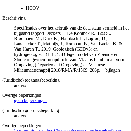
HCOV
Beschrijving
Specificaties over het gebruik van de data staan vermeld in het
bijgaand rapport Deckers J., De Koninck R., Bos S.,
Broothaers M., Dirix K., Hambsch L., Lagrou, D.,
Lanckacker T., Matthijs, J., Rombaut B., Van Baelen K. &
Van Haren T., 2019. Geologisch (G3Dv3) en
hydrogeologisch (H3D) 3D-lagenmodel van Vlaanderen.
Studie uitgevoerd in opdracht van: Vlaams Planbureau voor
Omgeving (Departement Omgeving) en Vlaamse
Milieumaatschappij 2018/RMA/R/1569, 286p. + bijlagen
(Juridische) toegangsbeperking
anders
Overige beperkingen
geen beperkingen
(Juridische) gebruiksbeperking
anders
Overige beperkingen
In uitvoering van het Vlaamse decreet voor hergebruik van