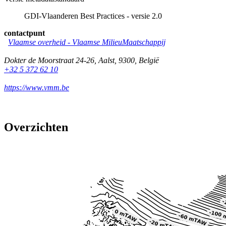
GDI-Vlaanderen Best Practices - versie 2.0
contactpunt
Vlaamse overheid - Vlaamse MilieuMaatschappij
Dokter de Moorstraat 24-26
,
Aalst
,
9300
,
België
+32 5 372 62 10
https://www.vmm.be
Overzichten