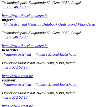
Technologiepark-Zwijnaarde 68
,
Gent
,
9052
,
België
+32 9 240 75 00
https://www.dov.vlaanderen.be
uitgever
Ondersteunend Centrum Databank Ondergrond Vlaanderen
Technologiepark-Zwijnaarde 68
,
Gent
,
9052
,
België
+32 9 240 75 00
https://www.dov.vlaanderen.be
beheerder
Vlaamse overheid - Vlaamse MilieuMaatschappij
Dokter de Moorstraat 24-26
,
Aalst
,
9300
,
België
+32 5 372 62 10
https://www.vmm.be
eigenaar
Vlaamse overheid - Vlaamse MilieuMaatschappij
Dokter de Moorstraat 24-26
,
Aalst
,
9300
,
België
+32 5 372 62 10
https://www.vmm.be