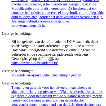
overheidsinformatie, is het hergebruik geregeld d.m.v. de
Modellicentie voor gratis hergebruik. Dit betekent dat elk
commercieel of niet-commercieel hergebruik voor onbepaalde
duur is toegelaten, zonder dat daar kosten aan verbonden zijn.
Als enige gebruiksvoorwaarde geldt een
bronvermeldingsplicht.
Overige beperkingen
Bij het gebruik van de informatie die DOV aanbiedt, dient
steeds volgende standaardreferentie gebruikt te worden:
Databank Ondergrond Vlaanderen - (vermelding van de
beheerder en de specifieke geraadpleegde gegevens) -
Geraadpleegd op dd/mm/jjjj, op
https://www.dov.vlaanderen.be
Overige beperkingen
Volgende aansprakelijkheidsbepalingen gelden.
Overige beperkingen
Toegang en gebruik voor het uitvoeren van taken van
algemeen belang, op niveau van Vlaamse overheidsinstanties
is geregeld door het Besluit van de Vlaamse Regering met de
regels voor toegang en gebruik van geografische
gegevensbronnen toegevoegd aan de GDI, door deelnemers