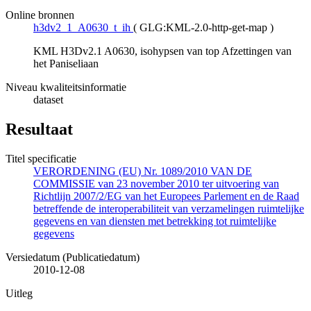
Online bronnen
h3dv2_1_A0630_t_ih
(
GLG:KML-2.0-http-get-map
)
KML H3Dv2.1 A0630, isohypsen van top Afzettingen van
het Paniseliaan
Niveau kwaliteitsinformatie
dataset
Resultaat
Titel specificatie
VERORDENING (EU) Nr. 1089/2010 VAN DE
COMMISSIE van 23 november 2010 ter uitvoering van
Richtlijn 2007/2/EG van het Europees Parlement en de Raad
betreffende de interoperabiliteit van verzamelingen ruimtelijke
gegevens en van diensten met betrekking tot ruimtelijke
gegevens
Versiedatum (Publicatiedatum)
2010-12-08
Uitleg