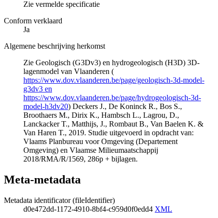
Zie vermelde specificatie
Conform verklaard
Ja
Algemene beschrijving herkomst
Zie Geologisch (G3Dv3) en hydrogeologisch (H3D) 3D-
lagenmodel van Vlaanderen (
https://www.dov.vlaanderen.be/page/geologisch-3d-model-
g3dv3 en
https://www.dov.vlaanderen.be/page/hydrogeologisch-3d-
model-h3dv20
) Deckers J., De Koninck R., Bos S.,
Broothaers M., Dirix K., Hambsch L., Lagrou, D.,
Lanckacker T., Matthijs, J., Rombaut B., Van Baelen K. &
Van Haren T., 2019. Studie uitgevoerd in opdracht van:
Vlaams Planbureau voor Omgeving (Departement
Omgeving) en Vlaamse Milieumaatschappij
2018/RMA/R/1569, 286p + bijlagen.
Meta-metadata
Metadata identificator (fileIdentifier)
d0e472dd-1172-4910-8bf4-c959d0f0edd4
XML