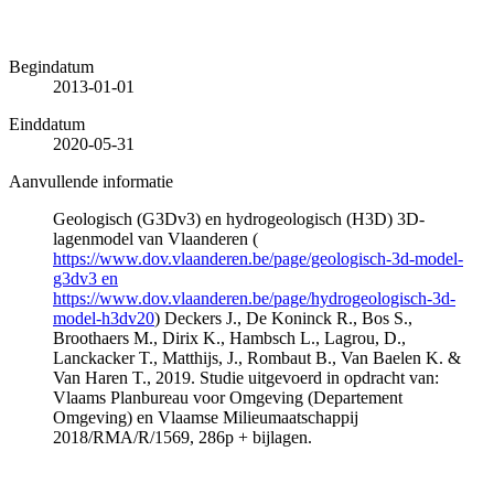
Begindatum
2013-01-01
Einddatum
2020-05-31
Aanvullende informatie
Geologisch (G3Dv3) en hydrogeologisch (H3D) 3D-
lagenmodel van Vlaanderen (
https://www.dov.vlaanderen.be/page/geologisch-3d-model-
g3dv3 en
https://www.dov.vlaanderen.be/page/hydrogeologisch-3d-
model-h3dv20
) Deckers J., De Koninck R., Bos S.,
Broothaers M., Dirix K., Hambsch L., Lagrou, D.,
Lanckacker T., Matthijs, J., Rombaut B., Van Baelen K. &
Van Haren T., 2019. Studie uitgevoerd in opdracht van:
Vlaams Planbureau voor Omgeving (Departement
Omgeving) en Vlaamse Milieumaatschappij
2018/RMA/R/1569, 286p + bijlagen.