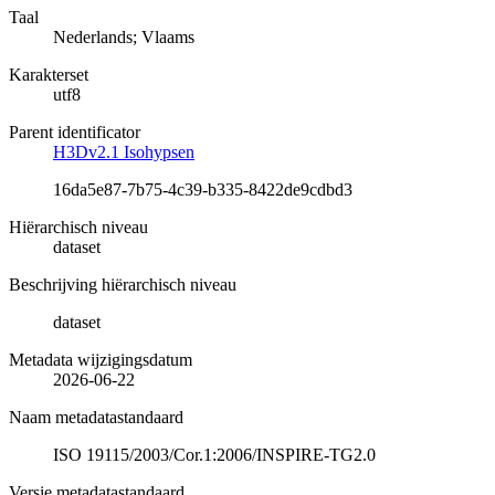
Taal
Nederlands; Vlaams
Karakterset
utf8
Parent identificator
H3Dv2.1 Isohypsen
16da5e87-7b75-4c39-b335-8422de9cdbd3
Hiërarchisch niveau
dataset
Beschrijving hiërarchisch niveau
dataset
Metadata wijzigingsdatum
2026-06-22
Naam metadatastandaard
ISO 19115/2003/Cor.1:2006/INSPIRE-TG2.0
Versie metadatastandaard