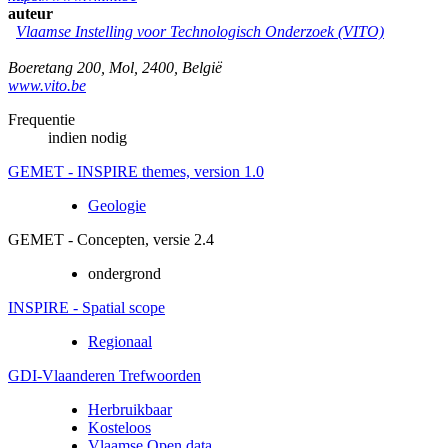
auteur
Vlaamse Instelling voor Technologisch Onderzoek (VITO)
Boeretang 200
,
Mol
,
2400
,
België
www.vito.be
Frequentie
indien nodig
GEMET - INSPIRE themes, version 1.0
Geologie
GEMET - Concepten, versie 2.4
ondergrond
INSPIRE - Spatial scope
Regionaal
GDI-Vlaanderen Trefwoorden
Herbruikbaar
Kosteloos
Vlaamse Open data