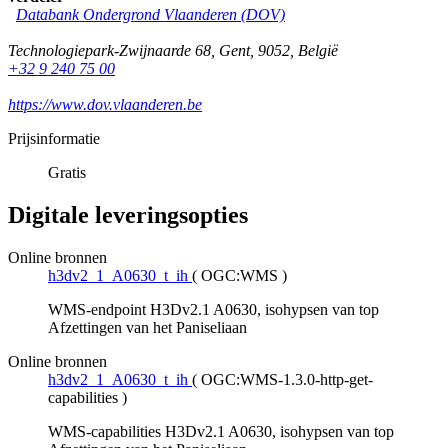
Databank Ondergrond Vlaanderen (DOV)
Technologiepark-Zwijnaarde 68
,
Gent
,
9052
,
België
+32 9 240 75 00
https://www.dov.vlaanderen.be
Prijsinformatie
Gratis
Digitale leveringsopties
Online bronnen
h3dv2_1_A0630_t_ih
(
OGC:WMS
)
WMS-endpoint H3Dv2.1 A0630, isohypsen van top
Afzettingen van het Paniseliaan
Online bronnen
h3dv2_1_A0630_t_ih
(
OGC:WMS-1.3.0-http-get-
capabilities
)
WMS-capabilities H3Dv2.1 A0630, isohypsen van top