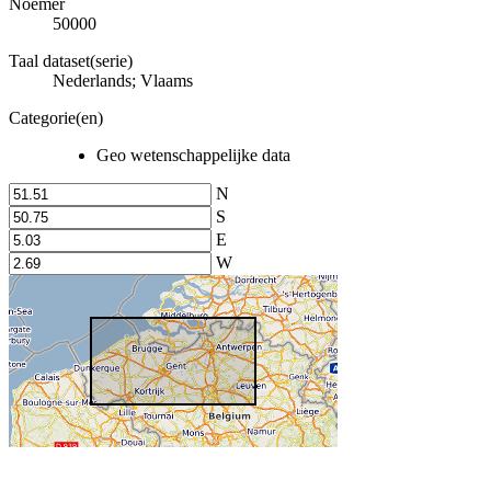
Noemer
50000
Taal dataset(serie)
Nederlands; Vlaams
Categorie(en)
Geo wetenschappelijke data
N
S
E
W