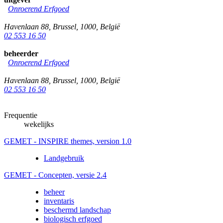
Onroerend Erfgoed
Havenlaan 88
,
Brussel
,
1000
,
België
02 553 16 50
beheerder
Onroerend Erfgoed
Havenlaan 88
,
Brussel
,
1000
,
België
02 553 16 50
Frequentie
wekelijks
GEMET - INSPIRE themes, version 1.0
Landgebruik
GEMET - Concepten, versie 2.4
beheer
inventaris
beschermd landschap
biologisch erfgoed