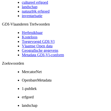
cultureel erfgoed
landschap
natuurlijk erfgoed
inventarisatie
GDI-Vlaanderen Trefwoorden
Herbruikbaar
Kosteloos
Toegevoegd GDI-Vl
Vlaamse Open data
Geografische gegevens
Metadata GDI-Vl-conform
Zoekwoorden
MercatorNet
OpenbareMetadata
1-publiek
erfgoed
landschap