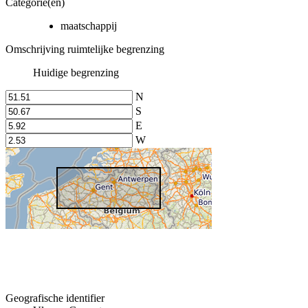
Categorie(en)
maatschappij
Omschrijving ruimtelijke begrenzing
Huidige begrenzing
N
S
E
W
Geografische identifier