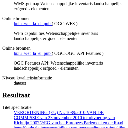
WMS-getmap Wetenschappelijke inventaris landschappelijk
erfgoed - elementen
Online bronnen
lu:lu_wet_la_el_pub
(
OGC:WFS
)
WFS-capabilities Wetenschappelijke inventaris
landschappelijk erfgoed - elementen
Online bronnen
lu:lu_wet_la_el_pub
(
OGC:OGC-API-Features
)
OGC Features API: Wetenschappelijke inventaris
landschappelijk erfgoed - elementen
Niveau kwaliteitsinformatie
dataset
Resultaat
Titel specificatie
VERORDENING (EU) Nr. 1089/2010 VAN DE
COMMISSIE van 23 november 2010 ter uitvoering van
Richtlijn 2007/2/EG van het Europees Parlement en de Raad
betreffende de interoperabiliteit van verzamelingen ruimtelijke