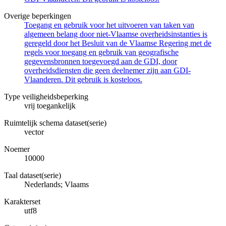
Overige beperkingen
Toegang en gebruik voor het uitvoeren van taken van
algemeen belang door niet-Vlaamse overheidsinstanties is
geregeld door het Besluit van de Vlaamse Regering met de
regels voor toegang en gebruik van geografische
gegevensbronnen toegevoegd aan de GDI, door
overheidsdiensten die geen deelnemer zijn aan GDI-
Vlaanderen. Dit gebruik is kosteloos.
Type veiligheidsbeperking
vrij toegankelijk
Ruimtelijk schema dataset(serie)
vector
Noemer
10000
Taal dataset(serie)
Nederlands; Vlaams
Karakterset
utf8