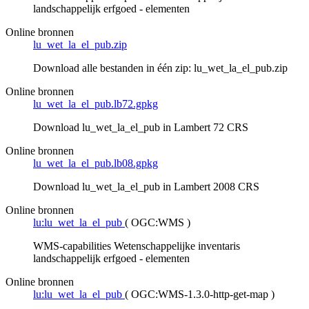
landschappelijk erfgoed - elementen
Online bronnen
lu_wet_la_el_pub.zip
Download alle bestanden in één zip: lu_wet_la_el_pub.zip
Online bronnen
lu_wet_la_el_pub.lb72.gpkg
Download lu_wet_la_el_pub in Lambert 72 CRS
Online bronnen
lu_wet_la_el_pub.lb08.gpkg
Download lu_wet_la_el_pub in Lambert 2008 CRS
Online bronnen
lu:lu_wet_la_el_pub
(
OGC:WMS
)
WMS-capabilities Wetenschappelijke inventaris
landschappelijk erfgoed - elementen
Online bronnen
lu:lu_wet_la_el_pub
(
OGC:WMS-1.3.0-http-get-map
)