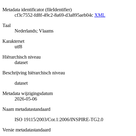
Metadata identificator (fileIdentifier)
cf3c7552-fd8f-49c2-8a69-d3a895aeb04c
XML
Taal
Nederlands; Vlaams
Karakterset
utf8
Hiërarchisch niveau
dataset
Beschrijving hiërarchisch niveau
dataset
Metadata wijzigingsdatum
2026-05-06
Naam metadatastandaard
ISO 19115/2003/Cor.1:2006/INSPIRE-TG2.0
Versie metadatastandaard