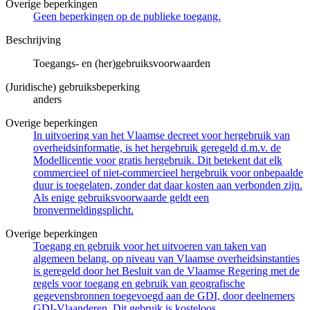
Overige beperkingen
Geen beperkingen op de publieke toegang.
Beschrijving
Toegangs- en (her)gebruiksvoorwaarden
(Juridische) gebruiksbeperking
anders
Overige beperkingen
In uitvoering van het Vlaamse decreet voor hergebruik van
overheidsinformatie, is het hergebruik geregeld d.m.v. de
Modellicentie voor gratis hergebruik. Dit betekent dat elk
commercieel of niet-commercieel hergebruik voor onbepaalde
duur is toegelaten, zonder dat daar kosten aan verbonden zijn.
Als enige gebruiksvoorwaarde geldt een
bronvermeldingsplicht.
Overige beperkingen
Toegang en gebruik voor het uitvoeren van taken van
algemeen belang, op niveau van Vlaamse overheidsinstanties
is geregeld door het Besluit van de Vlaamse Regering met de
regels voor toegang en gebruik van geografische
gegevensbronnen toegevoegd aan de GDI, door deelnemers
GDI-Vlaanderen. Dit gebruik is kosteloos.