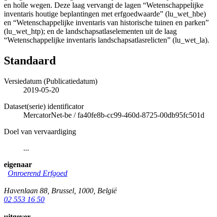
en holle wegen. Deze laag vervangt de lagen “Wetenschappelijke
inventaris houtige beplantingen met erfgoedwaarde” (lu_wet_hbe)
en “Wetenschappelijke inventaris van historische tuinen en parken”
(lu_wet_htp); en de landschapsatlaselementen uit de laag
“Wetenschappelijke inventaris landschapsatlasrelicten” (lu_wet_la).
Standaard
Versiedatum (Publicatiedatum)
2019-05-20
Dataset(serie) identificator
MercatorNet-be
/
fa40fe8b-cc99-460d-8725-00db95fc501d
Doel van vervaardiging
...
eigenaar
Onroerend Erfgoed
Havenlaan 88
,
Brussel
,
1000
,
België
02 553 16 50
uitgever