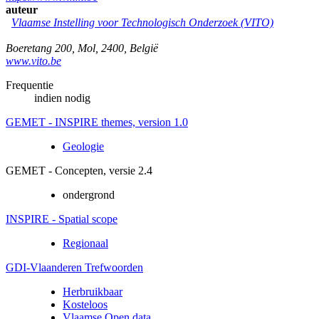
auteur
Vlaamse Instelling voor Technologisch Onderzoek (VITO)
Boeretang 200
,
Mol
,
2400
,
België
www.vito.be
Frequentie
indien nodig
GEMET - INSPIRE themes, version 1.0
Geologie
GEMET - Concepten, versie 2.4
ondergrond
INSPIRE - Spatial scope
Regionaal
GDI-Vlaanderen Trefwoorden
Herbruikbaar
Kosteloos
Vlaamse Open data