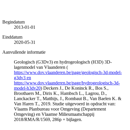
Begindatum
2013-01-01
Einddatum
2020-05-31
Aanvullende informatie
Geologisch (G3Dv3) en hydrogeologisch (H3D) 3D-
lagenmodel van Vlaanderen (
https://www.dov.vlaanderen.be/page/geologisch-3d-model-
g3dv3 en
https://www.dov.vlaanderen.be/page/hydrogeologisch-3d-
model-h3dv20
) Deckers J., De Koninck R., Bos S.,
Broothaers M., Dirix K., Hambsch L., Lagrou, D.,
Lanckacker T., Matthijs, J., Rombaut B., Van Baelen K. &
Van Haren T., 2019. Studie uitgevoerd in opdracht van:
Vlaams Planbureau voor Omgeving (Departement
Omgeving) en Vlaamse Milieumaatschappij
2018/RMA/R/1569, 286p + bijlagen.