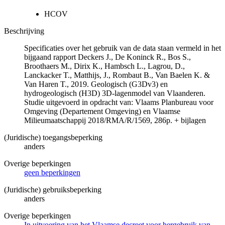
HCOV
Beschrijving
Specificaties over het gebruik van de data staan vermeld in het
bijgaand rapport Deckers J., De Koninck R., Bos S.,
Broothaers M., Dirix K., Hambsch L., Lagrou, D.,
Lanckacker T., Matthijs, J., Rombaut B., Van Baelen K. &
Van Haren T., 2019. Geologisch (G3Dv3) en
hydrogeologisch (H3D) 3D-lagenmodel van Vlaanderen.
Studie uitgevoerd in opdracht van: Vlaams Planbureau voor
Omgeving (Departement Omgeving) en Vlaamse
Milieumaatschappij 2018/RMA/R/1569, 286p. + bijlagen
(Juridische) toegangsbeperking
anders
Overige beperkingen
geen beperkingen
(Juridische) gebruiksbeperking
anders
Overige beperkingen
In uitvoering van het Vlaamse decreet voor hergebruik van