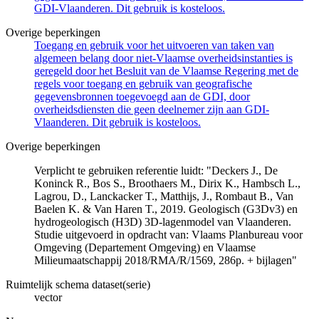
GDI-Vlaanderen. Dit gebruik is kosteloos.
Overige beperkingen
Toegang en gebruik voor het uitvoeren van taken van
algemeen belang door niet-Vlaamse overheidsinstanties is
geregeld door het Besluit van de Vlaamse Regering met de
regels voor toegang en gebruik van geografische
gegevensbronnen toegevoegd aan de GDI, door
overheidsdiensten die geen deelnemer zijn aan GDI-
Vlaanderen. Dit gebruik is kosteloos.
Overige beperkingen
Verplicht te gebruiken referentie luidt: "Deckers J., De
Koninck R., Bos S., Broothaers M., Dirix K., Hambsch L.,
Lagrou, D., Lanckacker T., Matthijs, J., Rombaut B., Van
Baelen K. & Van Haren T., 2019. Geologisch (G3Dv3) en
hydrogeologisch (H3D) 3D-lagenmodel van Vlaanderen.
Studie uitgevoerd in opdracht van: Vlaams Planbureau voor
Omgeving (Departement Omgeving) en Vlaamse
Milieumaatschappij 2018/RMA/R/1569, 286p. + bijlagen"
Ruimtelijk schema dataset(serie)
vector