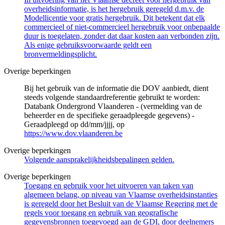
overheidsinformatie, is het hergebruik geregeld d.m.v. de
Modellicentie voor gratis hergebruik. Dit betekent dat elk
commercieel of niet-commercieel hergebruik voor onbepaalde
duur is toegelaten, zonder dat daar kosten aan verbonden zijn.
Als enige gebruiksvoorwaarde geldt een
bronvermeldingsplicht.
Overige beperkingen
Bij het gebruik van de informatie die DOV aanbiedt, dient
steeds volgende standaardreferentie gebruikt te worden:
Databank Ondergrond Vlaanderen - (vermelding van de
beheerder en de specifieke geraadpleegde gegevens) -
Geraadpleegd op dd/mm/jjjj, op
https://www.dov.vlaanderen.be
Overige beperkingen
Volgende aansprakelijkheidsbepalingen gelden.
Overige beperkingen
Toegang en gebruik voor het uitvoeren van taken van
algemeen belang, op niveau van Vlaamse overheidsinstanties
is geregeld door het Besluit van de Vlaamse Regering met de
regels voor toegang en gebruik van geografische
gegevensbronnen toegevoegd aan de GDI, door deelnemers