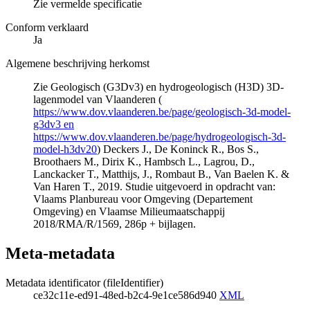
Zie vermelde specificatie
Conform verklaard
Ja
Algemene beschrijving herkomst
Zie Geologisch (G3Dv3) en hydrogeologisch (H3D) 3D-
lagenmodel van Vlaanderen (
https://www.dov.vlaanderen.be/page/geologisch-3d-model-
g3dv3 en
https://www.dov.vlaanderen.be/page/hydrogeologisch-3d-
model-h3dv20
) Deckers J., De Koninck R., Bos S.,
Broothaers M., Dirix K., Hambsch L., Lagrou, D.,
Lanckacker T., Matthijs, J., Rombaut B., Van Baelen K. &
Van Haren T., 2019. Studie uitgevoerd in opdracht van:
Vlaams Planbureau voor Omgeving (Departement
Omgeving) en Vlaamse Milieumaatschappij
2018/RMA/R/1569, 286p + bijlagen.
Meta-metadata
Metadata identificator (fileIdentifier)
ce32c11e-ed91-48ed-b2c4-9e1ce586d940
XML