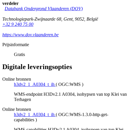
verdeler
Databank Ondergrond Vlaanderen (DOV)
Technologiepark-Zwijnaarde 68
,
Gent
,
9052
,
België
+32 9 240 75 00
https://www.dov.vlaanderen.be
Prijsinformatie
Gratis
Digitale leveringsopties
Online bronnen
h3dv2_1_A0304_t_ih
(
OGC:WMS
)
WMS-endpoint H3Dv2.1 A0304, isohypsen van top Klei van
Terhagen
Online bronnen
h3dv2_1_A0304_t_ih
(
OGC:WMS-1.3.0-http-get-
capabilities
)
WMS-capabilities H3Dv2.1 A0304, isohypsen van top Klei