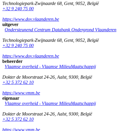
Technologiepark-Zwijnaarde 68
,
Gent
,
9052
,
België
+32 9 240 75 00
https://www.dov.vlaanderen.be
uitgever
Ondersteunend Centrum Databank Ondergrond Vlaanderen
Technologiepark-Zwijnaarde 68
,
Gent
,
9052
,
België
+32 9 240 75 00
https://www.dov.vlaanderen.be
beheerder
Vlaamse overheid - Vlaamse MilieuMaatschappij
Dokter de Moorstraat 24-26
,
Aalst
,
9300
,
België
+32 5 372 62 10
https://www.vmm.be
eigenaar
Vlaamse overheid - Vlaamse MilieuMaatschappij
Dokter de Moorstraat 24-26
,
Aalst
,
9300
,
België
+32 5 372 62 10
https://www.vmm.be