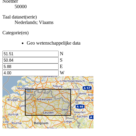
Noemer
50000
Taal dataset(serie)
Nederlands; Vlaams
Categorie(en)
Geo wetenschappelijke data
N
S
E
W