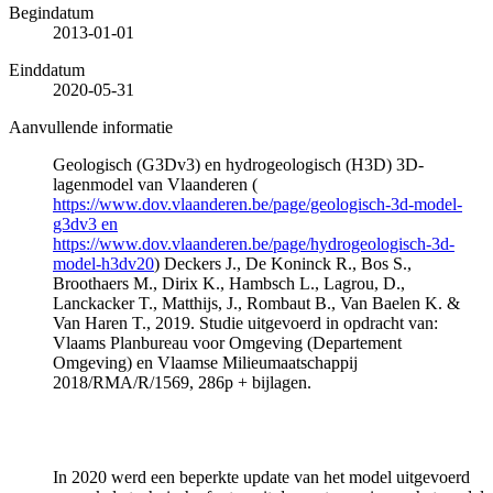
Begindatum
2013-01-01
Einddatum
2020-05-31
Aanvullende informatie
Geologisch (G3Dv3) en hydrogeologisch (H3D) 3D-
lagenmodel van Vlaanderen (
https://www.dov.vlaanderen.be/page/geologisch-3d-model-
g3dv3 en
https://www.dov.vlaanderen.be/page/hydrogeologisch-3d-
model-h3dv20
) Deckers J., De Koninck R., Bos S.,
Broothaers M., Dirix K., Hambsch L., Lagrou, D.,
Lanckacker T., Matthijs, J., Rombaut B., Van Baelen K. &
Van Haren T., 2019. Studie uitgevoerd in opdracht van:
Vlaams Planbureau voor Omgeving (Departement
Omgeving) en Vlaamse Milieumaatschappij
2018/RMA/R/1569, 286p + bijlagen.
In 2020 werd een beperkte update van het model uitgevoerd