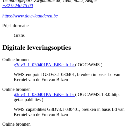
Technologiepark-Zwijnaarde 68
,
Gent
,
9052
,
België
+32 9 240 75 00
https://www.dov.vlaanderen.be
Prijsinformatie
Gratis
Digitale leveringsopties
Online bronnen
g3dv3_1_030401PA_BiKe_b_br
(
OGC:WMS
)
WMS-endpoint G3Dv3.1 030401, breuken in basis Ld van
Kerniel van de Fm van Bilzen
Online bronnen
g3dv3_1_030401PA_BiKe_b_br
(
OGC:WMS-1.3.0-http-
get-capabilities
)
WMS-capabilities G3Dv3.1 030401, breuken in basis Ld van
Kerniel van de Fm van Bilzen
Online bronnen