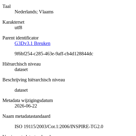
Taal
Nederlands; Vlaams
Karakterset
utf8
Parent identificator
G3Dv3.1 Breuken
9f6bf254-c285-463e-9aff-cb4d128844dc
Hiërarchisch niveau
dataset
Beschrijving hiërarchisch niveau
dataset
Metadata wijzigingsdatum
2026-06-22
Naam metadatastandaard
ISO 19115/2003/Cor.1:2006/INSPIRE-TG2.0