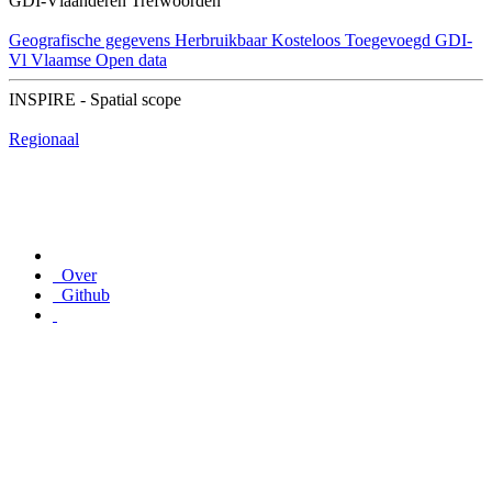
GDI-Vlaanderen Trefwoorden
Geografische gegevens
Herbruikbaar
Kosteloos
Toegevoegd GDI-
Vl
Vlaamse Open data
INSPIRE - Spatial scope
Regionaal
Over
Github