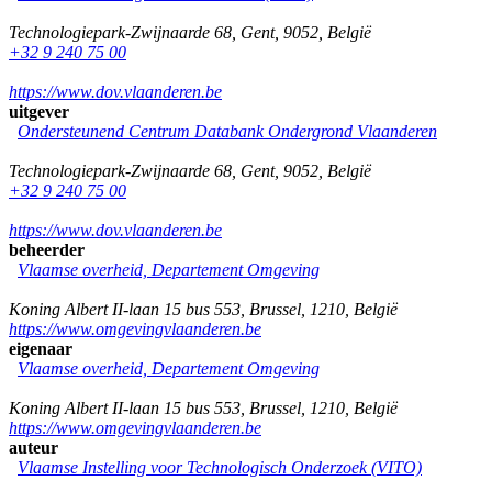
Technologiepark-Zwijnaarde 68
,
Gent
,
9052
,
België
+32 9 240 75 00
https://www.dov.vlaanderen.be
uitgever
Ondersteunend Centrum Databank Ondergrond Vlaanderen
Technologiepark-Zwijnaarde 68
,
Gent
,
9052
,
België
+32 9 240 75 00
https://www.dov.vlaanderen.be
beheerder
Vlaamse overheid, Departement Omgeving
Koning Albert II-laan 15 bus 553
,
Brussel
,
1210
,
België
https://www.omgevingvlaanderen.be
eigenaar
Vlaamse overheid, Departement Omgeving
Koning Albert II-laan 15 bus 553
,
Brussel
,
1210
,
België
https://www.omgevingvlaanderen.be
auteur
Vlaamse Instelling voor Technologisch Onderzoek (VITO)