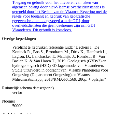
Toegang en gebruik voor het uitvoeren van taken van
algemeen belang door niet-Vlaamse overheidsinstanties is
geregeld door het Besluit van de Vlaamse Regering met de
regels voor toegang en gebruik van geografische
gegevensbronnen toegevoegd aan de GDI, door
overheidsdiensten die geen deelnemer zijn aan GDI-
Vlaanderen. Dit gebruik is kosteloos.
Overige beperkingen
Verplicht te gebruiken referentie luidt: "Deckers J., De
Koninck R., Bos S., Broothaers M., Dirix K., Hambsch L.,
Lagrou, D., Lanckacker T., Matthijs, J., Rombaut B., Van
Baelen K. & Van Haren T., 2019. Geologisch (G3Dv3) en
hydrogeologisch (H3D) 3D-lagenmodel van Vlaanderen.
Studie uitgevoerd in opdracht van: Vlaams Planbureau voor
Omgeving (Departement Omgeving) en Vlaamse
Milieumaatschappij 2018/RMA/R/1569, 286p. + bijlagen"
Ruimtelijk schema dataset(serie)
vector
Noemer
50000