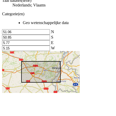
Taal dataset(serie)
Nederlands; Vlaams
Categorie(en)
Geo wetenschappelijke data
N
S
E
W