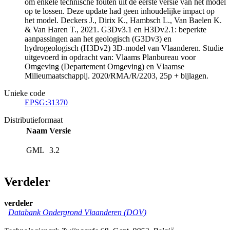
om enkele technische fouten uit de eerste versie van het model
op te lossen. Deze update had geen inhoudelijke impact op
het model. Deckers J., Dirix K., Hambsch L., Van Baelen K.
& Van Haren T., 2021. G3Dv3.1 en H3Dv2.1: beperkte
aanpassingen aan het geologisch (G3Dv3) en
hydrogeologisch (H3Dv2) 3D-model van Vlaanderen. Studie
uitgevoerd in opdracht van: Vlaams Planbureau voor
Omgeving (Departement Omgeving) en Vlaamse
Milieumaatschappij. 2020/RMA/R/2203, 25p + bijlagen.
Unieke code
EPSG:31370
Distributieformaat
Naam
Versie
GML
3.2
Verdeler
verdeler
Databank Ondergrond Vlaanderen (DOV)