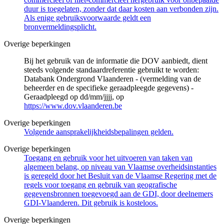
duur is toegelaten, zonder dat daar kosten aan verbonden zijn.
Als enige gebruiksvoorwaarde geldt een
bronvermeldingsplicht.
Overige beperkingen
Bij het gebruik van de informatie die DOV aanbiedt, dient
steeds volgende standaardreferentie gebruikt te worden:
Databank Ondergrond Vlaanderen - (vermelding van de
beheerder en de specifieke geraadpleegde gegevens) -
Geraadpleegd op dd/mm/jjjj, op
https://www.dov.vlaanderen.be
Overige beperkingen
Volgende aansprakelijkheidsbepalingen gelden.
Overige beperkingen
Toegang en gebruik voor het uitvoeren van taken van
algemeen belang, op niveau van Vlaamse overheidsinstanties
is geregeld door het Besluit van de Vlaamse Regering met de
regels voor toegang en gebruik van geografische
gegevensbronnen toegevoegd aan de GDI, door deelnemers
GDI-Vlaanderen. Dit gebruik is kosteloos.
Overige beperkingen