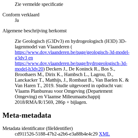
Zie vermelde specificatie
Conform verklaard
Ja
Algemene beschrijving herkomst
Zie Geologisch (G3Dv3) en hydrogeologisch (H3D) 3D-
lagenmodel van Vlaanderen (
https://www.dov.vlaanderen.be/page/geologisch-3d-model-
g3dv3 en
https://www.dov.vlaanderen.be/page/hydrogeologisch-3d-
model-h3dv20
) Deckers J., De Koninck R., Bos S.,
Broothaers M., Dirix K., Hambsch L., Lagrou, D.,
Lanckacker T., Matthijs, J., Rombaut B., Van Baelen K. &
Van Haren T., 2019. Studie uitgevoerd in opdracht van:
Vlaams Planbureau voor Omgeving (Departement
Omgeving) en Vlaamse Milieumaatschappij
2018/RMA/R/1569, 286p + bijlagen.
Meta-metadata
Metadata identificator (fileIdentifier)
cd911526-5188-47b2-a2b6-e3a88b4e4c29
XML