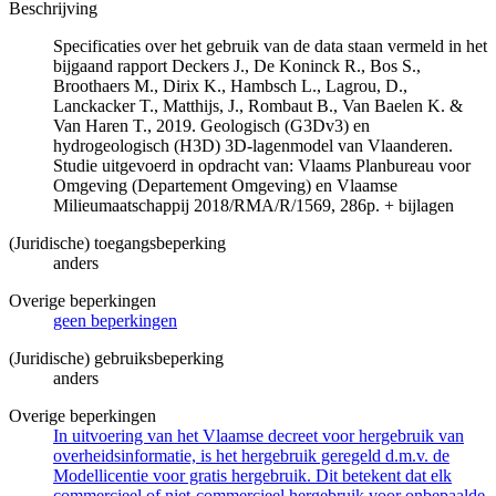
Beschrijving
Specificaties over het gebruik van de data staan vermeld in het
bijgaand rapport Deckers J., De Koninck R., Bos S.,
Broothaers M., Dirix K., Hambsch L., Lagrou, D.,
Lanckacker T., Matthijs, J., Rombaut B., Van Baelen K. &
Van Haren T., 2019. Geologisch (G3Dv3) en
hydrogeologisch (H3D) 3D-lagenmodel van Vlaanderen.
Studie uitgevoerd in opdracht van: Vlaams Planbureau voor
Omgeving (Departement Omgeving) en Vlaamse
Milieumaatschappij 2018/RMA/R/1569, 286p. + bijlagen
(Juridische) toegangsbeperking
anders
Overige beperkingen
geen beperkingen
(Juridische) gebruiksbeperking
anders
Overige beperkingen
In uitvoering van het Vlaamse decreet voor hergebruik van
overheidsinformatie, is het hergebruik geregeld d.m.v. de
Modellicentie voor gratis hergebruik. Dit betekent dat elk
commercieel of niet-commercieel hergebruik voor onbepaalde