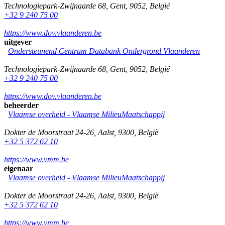
Technologiepark-Zwijnaarde 68
,
Gent
,
9052
,
België
+32 9 240 75 00
https://www.dov.vlaanderen.be
uitgever
Ondersteunend Centrum Databank Ondergrond Vlaanderen
Technologiepark-Zwijnaarde 68
,
Gent
,
9052
,
België
+32 9 240 75 00
https://www.dov.vlaanderen.be
beheerder
Vlaamse overheid - Vlaamse MilieuMaatschappij
Dokter de Moorstraat 24-26
,
Aalst
,
9300
,
België
+32 5 372 62 10
https://www.vmm.be
eigenaar
Vlaamse overheid - Vlaamse MilieuMaatschappij
Dokter de Moorstraat 24-26
,
Aalst
,
9300
,
België
+32 5 372 62 10
https://www.vmm.be