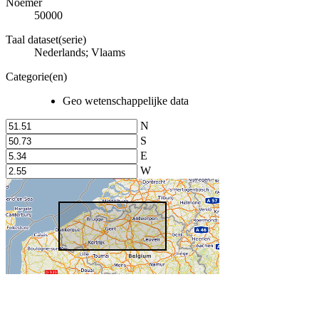
Noemer
50000
Taal dataset(serie)
Nederlands; Vlaams
Categorie(en)
Geo wetenschappelijke data
N
S
E
W