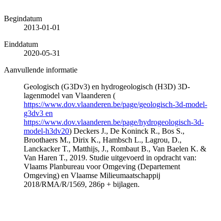
Begindatum
2013-01-01
Einddatum
2020-05-31
Aanvullende informatie
Geologisch (G3Dv3) en hydrogeologisch (H3D) 3D-
lagenmodel van Vlaanderen (
https://www.dov.vlaanderen.be/page/geologisch-3d-model-
g3dv3 en
https://www.dov.vlaanderen.be/page/hydrogeologisch-3d-
model-h3dv20
) Deckers J., De Koninck R., Bos S.,
Broothaers M., Dirix K., Hambsch L., Lagrou, D.,
Lanckacker T., Matthijs, J., Rombaut B., Van Baelen K. &
Van Haren T., 2019. Studie uitgevoerd in opdracht van:
Vlaams Planbureau voor Omgeving (Departement
Omgeving) en Vlaamse Milieumaatschappij
2018/RMA/R/1569, 286p + bijlagen.