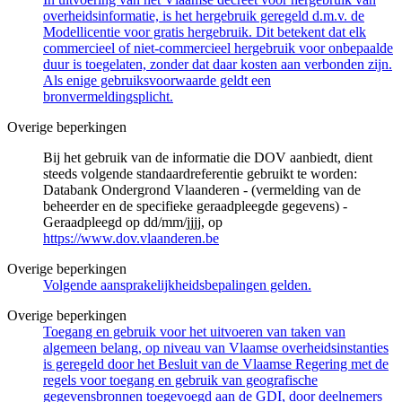
overheidsinformatie, is het hergebruik geregeld d.m.v. de
Modellicentie voor gratis hergebruik. Dit betekent dat elk
commercieel of niet-commercieel hergebruik voor onbepaalde
duur is toegelaten, zonder dat daar kosten aan verbonden zijn.
Als enige gebruiksvoorwaarde geldt een
bronvermeldingsplicht.
Overige beperkingen
Bij het gebruik van de informatie die DOV aanbiedt, dient
steeds volgende standaardreferentie gebruikt te worden:
Databank Ondergrond Vlaanderen - (vermelding van de
beheerder en de specifieke geraadpleegde gegevens) -
Geraadpleegd op dd/mm/jjjj, op
https://www.dov.vlaanderen.be
Overige beperkingen
Volgende aansprakelijkheidsbepalingen gelden.
Overige beperkingen
Toegang en gebruik voor het uitvoeren van taken van
algemeen belang, op niveau van Vlaamse overheidsinstanties
is geregeld door het Besluit van de Vlaamse Regering met de
regels voor toegang en gebruik van geografische
gegevensbronnen toegevoegd aan de GDI, door deelnemers