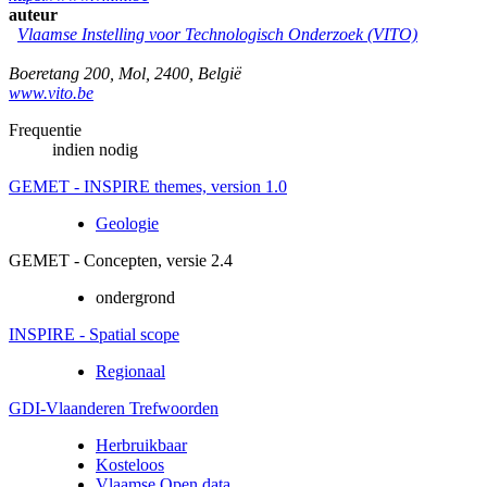
auteur
Vlaamse Instelling voor Technologisch Onderzoek (VITO)
Boeretang 200
,
Mol
,
2400
,
België
www.vito.be
Frequentie
indien nodig
GEMET - INSPIRE themes, version 1.0
Geologie
GEMET - Concepten, versie 2.4
ondergrond
INSPIRE - Spatial scope
Regionaal
GDI-Vlaanderen Trefwoorden
Herbruikbaar
Kosteloos
Vlaamse Open data