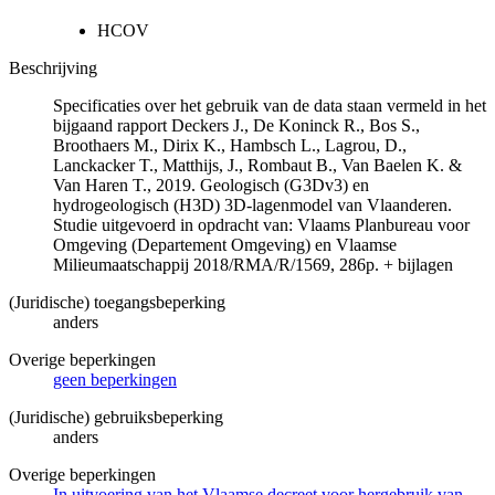
HCOV
Beschrijving
Specificaties over het gebruik van de data staan vermeld in het
bijgaand rapport Deckers J., De Koninck R., Bos S.,
Broothaers M., Dirix K., Hambsch L., Lagrou, D.,
Lanckacker T., Matthijs, J., Rombaut B., Van Baelen K. &
Van Haren T., 2019. Geologisch (G3Dv3) en
hydrogeologisch (H3D) 3D-lagenmodel van Vlaanderen.
Studie uitgevoerd in opdracht van: Vlaams Planbureau voor
Omgeving (Departement Omgeving) en Vlaamse
Milieumaatschappij 2018/RMA/R/1569, 286p. + bijlagen
(Juridische) toegangsbeperking
anders
Overige beperkingen
geen beperkingen
(Juridische) gebruiksbeperking
anders
Overige beperkingen
In uitvoering van het Vlaamse decreet voor hergebruik van