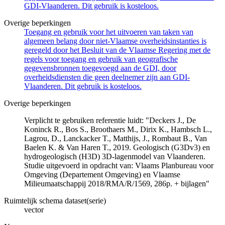
GDI-Vlaanderen. Dit gebruik is kosteloos.
Overige beperkingen
Toegang en gebruik voor het uitvoeren van taken van
algemeen belang door niet-Vlaamse overheidsinstanties is
geregeld door het Besluit van de Vlaamse Regering met de
regels voor toegang en gebruik van geografische
gegevensbronnen toegevoegd aan de GDI, door
overheidsdiensten die geen deelnemer zijn aan GDI-
Vlaanderen. Dit gebruik is kosteloos.
Overige beperkingen
Verplicht te gebruiken referentie luidt: "Deckers J., De
Koninck R., Bos S., Broothaers M., Dirix K., Hambsch L.,
Lagrou, D., Lanckacker T., Matthijs, J., Rombaut B., Van
Baelen K. & Van Haren T., 2019. Geologisch (G3Dv3) en
hydrogeologisch (H3D) 3D-lagenmodel van Vlaanderen.
Studie uitgevoerd in opdracht van: Vlaams Planbureau voor
Omgeving (Departement Omgeving) en Vlaamse
Milieumaatschappij 2018/RMA/R/1569, 286p. + bijlagen"
Ruimtelijk schema dataset(serie)
vector