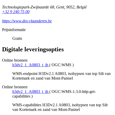
Technologiepark-Zwijnaarde 68
,
Gent
,
9052
,
België
+32 9 240 75 00
https://www.dov.vlaanderen.be
Prijsinformatie
Gratis
Digitale leveringsopties
Online bronnen
h3dv2_1_A0803_t_ih
(
OGC:WMS
)
WMS-endpoint H3Dv2.1 A0803, isohypsen van top Silt van
Kortemark en zand van Mont-Panisel
Online bronnen
h3dv2_1_A0803_t_ih
(
OGC:WMS-1.3.0-http-get-
capabilities
)
WMS-capabilities H3Dv2.1 A0803, isohypsen van top Silt
van Kortemark en zand van Mont-Panisel