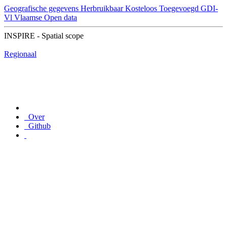
Geografische gegevens
Herbruikbaar
Kosteloos
Toegevoegd GDI-
Vl
Vlaamse Open data
INSPIRE - Spatial scope
Regionaal
Over
Github