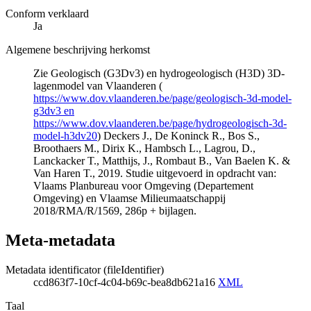
Conform verklaard
Ja
Algemene beschrijving herkomst
Zie Geologisch (G3Dv3) en hydrogeologisch (H3D) 3D-
lagenmodel van Vlaanderen (
https://www.dov.vlaanderen.be/page/geologisch-3d-model-
g3dv3 en
https://www.dov.vlaanderen.be/page/hydrogeologisch-3d-
model-h3dv20
) Deckers J., De Koninck R., Bos S.,
Broothaers M., Dirix K., Hambsch L., Lagrou, D.,
Lanckacker T., Matthijs, J., Rombaut B., Van Baelen K. &
Van Haren T., 2019. Studie uitgevoerd in opdracht van:
Vlaams Planbureau voor Omgeving (Departement
Omgeving) en Vlaamse Milieumaatschappij
2018/RMA/R/1569, 286p + bijlagen.
Meta-metadata
Metadata identificator (fileIdentifier)
ccd863f7-10cf-4c04-b69c-bea8db621a16
XML
Taal