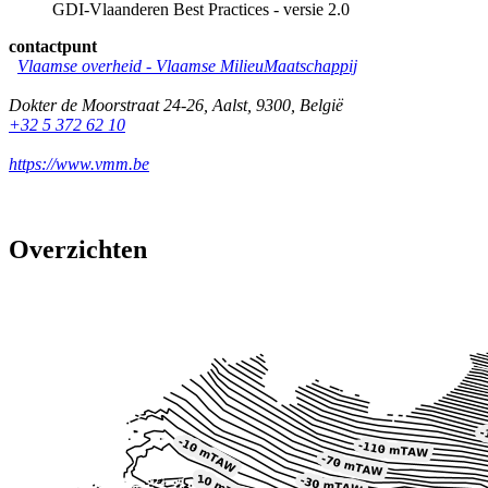
GDI-Vlaanderen Best Practices - versie 2.0
contactpunt
Vlaamse overheid - Vlaamse MilieuMaatschappij
Dokter de Moorstraat 24-26
,
Aalst
,
9300
,
België
+32 5 372 62 10
https://www.vmm.be
Overzichten