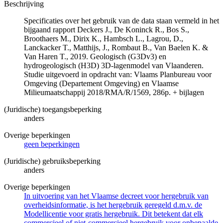
Beschrijving
Specificaties over het gebruik van de data staan vermeld in het
bijgaand rapport Deckers J., De Koninck R., Bos S.,
Broothaers M., Dirix K., Hambsch L., Lagrou, D.,
Lanckacker T., Matthijs, J., Rombaut B., Van Baelen K. &
Van Haren T., 2019. Geologisch (G3Dv3) en
hydrogeologisch (H3D) 3D-lagenmodel van Vlaanderen.
Studie uitgevoerd in opdracht van: Vlaams Planbureau voor
Omgeving (Departement Omgeving) en Vlaamse
Milieumaatschappij 2018/RMA/R/1569, 286p. + bijlagen
(Juridische) toegangsbeperking
anders
Overige beperkingen
geen beperkingen
(Juridische) gebruiksbeperking
anders
Overige beperkingen
In uitvoering van het Vlaamse decreet voor hergebruik van
overheidsinformatie, is het hergebruik geregeld d.m.v. de
Modellicentie voor gratis hergebruik. Dit betekent dat elk
commercieel of niet-commercieel hergebruik voor onbepaalde