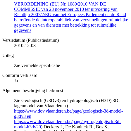
VERORDENING (EU) Nr. 1089/2010 VAN DE
COMMISSIE van 23 november 2010 ter uitvoering van
Richtlijn 2007/2/EG van het Europees Parlement en de Raad
betreffende de interoperabiliteit van verzamelingen ruimtelijke
gegevens en van diensten met betrekking tot ruimtelijke
gegevens
Versiedatum (Publicatiedatum)
2010-12-08
Uitleg
Zie vermelde specificatie
Conform verklaard
Ja
Algemene beschrijving herkomst
Zie Geologisch (G3Dv3) en hydrogeologisch (H3D) 3D-
lagenmodel van Vlaanderen (
https://www.dov.vlaanderen.be/page/geologisch-3d-model-
g3dv3 en
https://www.dov.vlaanderen.be/page/hydrogeologisch-3d-
model-h3dv20
) Deckers J., De Koninck R., Bos S.,