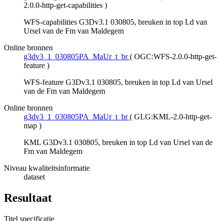
2.0.0-http-get-capabilities
)
WFS-capabilities G3Dv3.1 030805, breuken in top Ld van
Ursel van de Fm van Maldegem
Online bronnen
g3dv3_1_030805PA_MaUr_t_br
(
OGC:WFS-2.0.0-http-get-
feature
)
WFS-feature G3Dv3.1 030805, breuken in top Ld van Ursel
van de Fm van Maldegem
Online bronnen
g3dv3_1_030805PA_MaUr_t_br
(
GLG:KML-2.0-http-get-
map
)
KML G3Dv3.1 030805, breuken in top Ld van Ursel van de
Fm van Maldegem
Niveau kwaliteitsinformatie
dataset
Resultaat
Titel specificatie