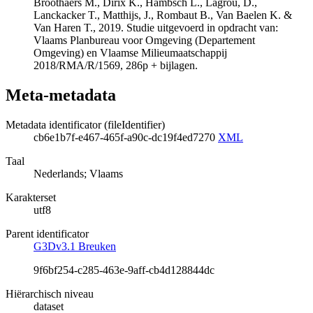
Broothaers M., Dirix K., Hambsch L., Lagrou, D.,
Lanckacker T., Matthijs, J., Rombaut B., Van Baelen K. &
Van Haren T., 2019. Studie uitgevoerd in opdracht van:
Vlaams Planbureau voor Omgeving (Departement
Omgeving) en Vlaamse Milieumaatschappij
2018/RMA/R/1569, 286p + bijlagen.
Meta-metadata
Metadata identificator (fileIdentifier)
cb6e1b7f-e467-465f-a90c-dc19f4ed7270
XML
Taal
Nederlands; Vlaams
Karakterset
utf8
Parent identificator
G3Dv3.1 Breuken
9f6bf254-c285-463e-9aff-cb4d128844dc
Hiërarchisch niveau
dataset