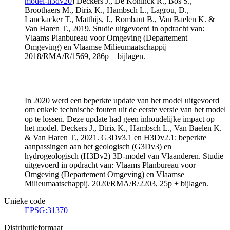
model-h3dv20
) Deckers J., De Koninck R., Bos S.,
Broothaers M., Dirix K., Hambsch L., Lagrou, D.,
Lanckacker T., Matthijs, J., Rombaut B., Van Baelen K. &
Van Haren T., 2019. Studie uitgevoerd in opdracht van:
Vlaams Planbureau voor Omgeving (Departement
Omgeving) en Vlaamse Milieumaatschappij
2018/RMA/R/1569, 286p + bijlagen.
In 2020 werd een beperkte update van het model uitgevoerd
om enkele technische fouten uit de eerste versie van het model
op te lossen. Deze update had geen inhoudelijke impact op
het model. Deckers J., Dirix K., Hambsch L., Van Baelen K.
& Van Haren T., 2021. G3Dv3.1 en H3Dv2.1: beperkte
aanpassingen aan het geologisch (G3Dv3) en
hydrogeologisch (H3Dv2) 3D-model van Vlaanderen. Studie
uitgevoerd in opdracht van: Vlaams Planbureau voor
Omgeving (Departement Omgeving) en Vlaamse
Milieumaatschappij. 2020/RMA/R/2203, 25p + bijlagen.
Unieke code
EPSG:31370
Distributieformaat