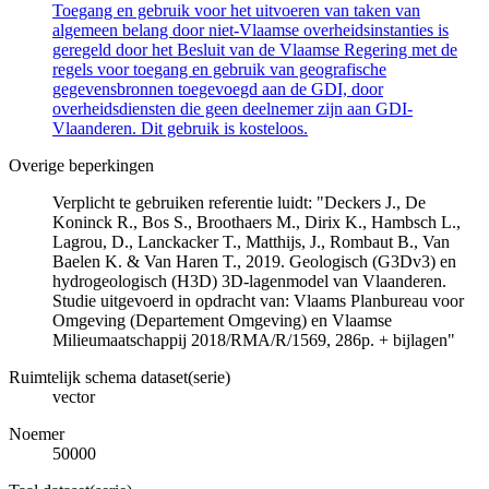
Toegang en gebruik voor het uitvoeren van taken van
algemeen belang door niet-Vlaamse overheidsinstanties is
geregeld door het Besluit van de Vlaamse Regering met de
regels voor toegang en gebruik van geografische
gegevensbronnen toegevoegd aan de GDI, door
overheidsdiensten die geen deelnemer zijn aan GDI-
Vlaanderen. Dit gebruik is kosteloos.
Overige beperkingen
Verplicht te gebruiken referentie luidt: "Deckers J., De
Koninck R., Bos S., Broothaers M., Dirix K., Hambsch L.,
Lagrou, D., Lanckacker T., Matthijs, J., Rombaut B., Van
Baelen K. & Van Haren T., 2019. Geologisch (G3Dv3) en
hydrogeologisch (H3D) 3D-lagenmodel van Vlaanderen.
Studie uitgevoerd in opdracht van: Vlaams Planbureau voor
Omgeving (Departement Omgeving) en Vlaamse
Milieumaatschappij 2018/RMA/R/1569, 286p. + bijlagen"
Ruimtelijk schema dataset(serie)
vector
Noemer
50000