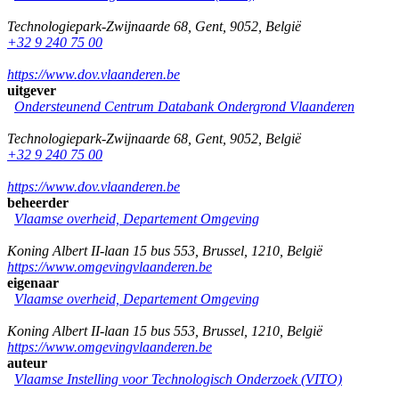
Technologiepark-Zwijnaarde 68
,
Gent
,
9052
,
België
+32 9 240 75 00
https://www.dov.vlaanderen.be
uitgever
Ondersteunend Centrum Databank Ondergrond Vlaanderen
Technologiepark-Zwijnaarde 68
,
Gent
,
9052
,
België
+32 9 240 75 00
https://www.dov.vlaanderen.be
beheerder
Vlaamse overheid, Departement Omgeving
Koning Albert II-laan 15 bus 553
,
Brussel
,
1210
,
België
https://www.omgevingvlaanderen.be
eigenaar
Vlaamse overheid, Departement Omgeving
Koning Albert II-laan 15 bus 553
,
Brussel
,
1210
,
België
https://www.omgevingvlaanderen.be
auteur
Vlaamse Instelling voor Technologisch Onderzoek (VITO)