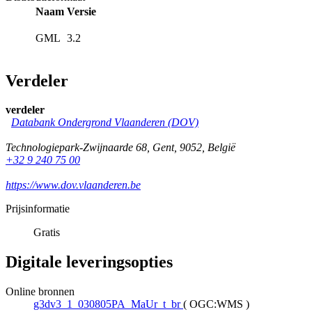
Naam
Versie
GML
3.2
Verdeler
verdeler
Databank Ondergrond Vlaanderen (DOV)
Technologiepark-Zwijnaarde 68
,
Gent
,
9052
,
België
+32 9 240 75 00
https://www.dov.vlaanderen.be
Prijsinformatie
Gratis
Digitale leveringsopties
Online bronnen
g3dv3_1_030805PA_MaUr_t_br
(
OGC:WMS
)