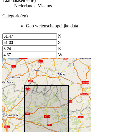
Taal dataset(serie)
Nederlands; Vlaams
Categorie(en)
Geo wetenschappelijke data
N
S
E
W