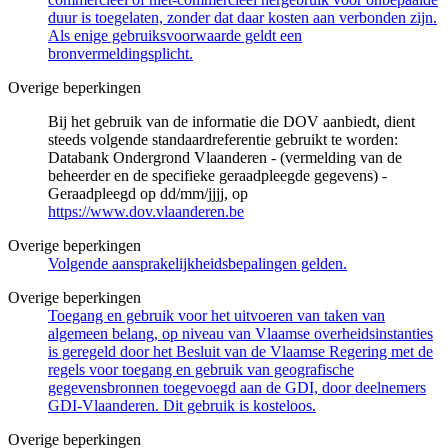
duur is toegelaten, zonder dat daar kosten aan verbonden zijn.
Als enige gebruiksvoorwaarde geldt een
bronvermeldingsplicht.
Overige beperkingen
Bij het gebruik van de informatie die DOV aanbiedt, dient
steeds volgende standaardreferentie gebruikt te worden:
Databank Ondergrond Vlaanderen - (vermelding van de
beheerder en de specifieke geraadpleegde gegevens) -
Geraadpleegd op dd/mm/jjjj, op
https://www.dov.vlaanderen.be
Overige beperkingen
Volgende aansprakelijkheidsbepalingen gelden.
Overige beperkingen
Toegang en gebruik voor het uitvoeren van taken van
algemeen belang, op niveau van Vlaamse overheidsinstanties
is geregeld door het Besluit van de Vlaamse Regering met de
regels voor toegang en gebruik van geografische
gegevensbronnen toegevoegd aan de GDI, door deelnemers
GDI-Vlaanderen. Dit gebruik is kosteloos.
Overige beperkingen