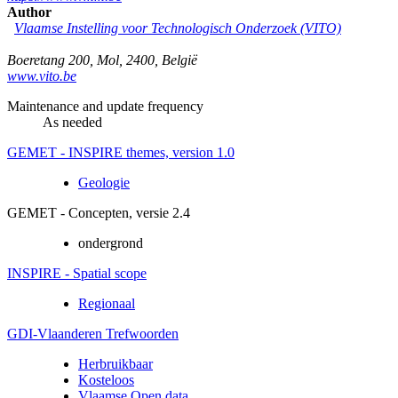
Author
Vlaamse Instelling voor Technologisch Onderzoek (VITO)
Boeretang 200
,
Mol
,
2400
,
België
www.vito.be
Maintenance and update frequency
As needed
GEMET - INSPIRE themes, version 1.0
Geologie
GEMET - Concepten, versie 2.4
ondergrond
INSPIRE - Spatial scope
Regionaal
GDI-Vlaanderen Trefwoorden
Herbruikbaar
Kosteloos
Vlaamse Open data