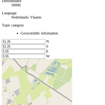
Denominator
50000
Language
Nederlands; Vlaams
Topic category
Geoscientific information
N
S
E
W