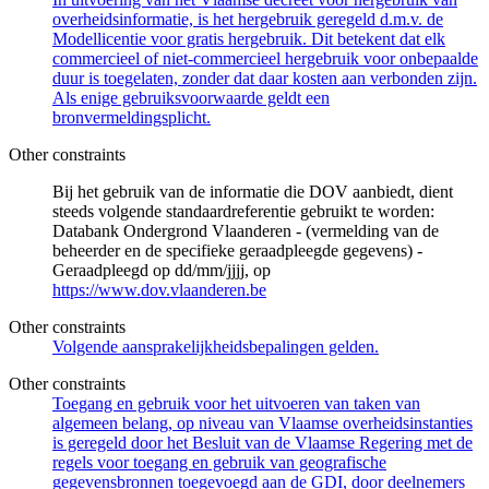
overheidsinformatie, is het hergebruik geregeld d.m.v. de
Modellicentie voor gratis hergebruik. Dit betekent dat elk
commercieel of niet-commercieel hergebruik voor onbepaalde
duur is toegelaten, zonder dat daar kosten aan verbonden zijn.
Als enige gebruiksvoorwaarde geldt een
bronvermeldingsplicht.
Other constraints
Bij het gebruik van de informatie die DOV aanbiedt, dient
steeds volgende standaardreferentie gebruikt te worden:
Databank Ondergrond Vlaanderen - (vermelding van de
beheerder en de specifieke geraadpleegde gegevens) -
Geraadpleegd op dd/mm/jjjj, op
https://www.dov.vlaanderen.be
Other constraints
Volgende aansprakelijkheidsbepalingen gelden.
Other constraints
Toegang en gebruik voor het uitvoeren van taken van
algemeen belang, op niveau van Vlaamse overheidsinstanties
is geregeld door het Besluit van de Vlaamse Regering met de
regels voor toegang en gebruik van geografische
gegevensbronnen toegevoegd aan de GDI, door deelnemers