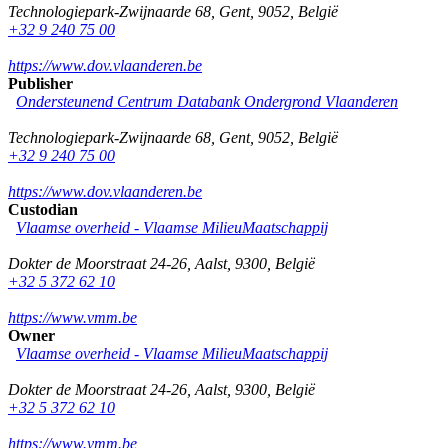
Technologiepark-Zwijnaarde 68
,
Gent
,
9052
,
België
+32 9 240 75 00
https://www.dov.vlaanderen.be
Publisher
Ondersteunend Centrum Databank Ondergrond Vlaanderen
Technologiepark-Zwijnaarde 68
,
Gent
,
9052
,
België
+32 9 240 75 00
https://www.dov.vlaanderen.be
Custodian
Vlaamse overheid - Vlaamse MilieuMaatschappij
Dokter de Moorstraat 24-26
,
Aalst
,
9300
,
België
+32 5 372 62 10
https://www.vmm.be
Owner
Vlaamse overheid - Vlaamse MilieuMaatschappij
Dokter de Moorstraat 24-26
,
Aalst
,
9300
,
België
+32 5 372 62 10
https://www.vmm.be