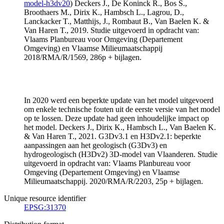
model-h3dv20
) Deckers J., De Koninck R., Bos S.,
Broothaers M., Dirix K., Hambsch L., Lagrou, D.,
Lanckacker T., Matthijs, J., Rombaut B., Van Baelen K. &
Van Haren T., 2019. Studie uitgevoerd in opdracht van:
Vlaams Planbureau voor Omgeving (Departement
Omgeving) en Vlaamse Milieumaatschappij
2018/RMA/R/1569, 286p + bijlagen.
In 2020 werd een beperkte update van het model uitgevoerd
om enkele technische fouten uit de eerste versie van het model
op te lossen. Deze update had geen inhoudelijke impact op
het model. Deckers J., Dirix K., Hambsch L., Van Baelen K.
& Van Haren T., 2021. G3Dv3.1 en H3Dv2.1: beperkte
aanpassingen aan het geologisch (G3Dv3) en
hydrogeologisch (H3Dv2) 3D-model van Vlaanderen. Studie
uitgevoerd in opdracht van: Vlaams Planbureau voor
Omgeving (Departement Omgeving) en Vlaamse
Milieumaatschappij. 2020/RMA/R/2203, 25p + bijlagen.
Unique resource identifier
EPSG:31370