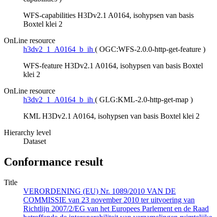
WFS-capabilities H3Dv2.1 A0164, isohypsen van basis
Boxtel klei 2
OnLine resource
h3dv2_1_A0164_b_ih
(
OGC:WFS-2.0.0-http-get-feature
)
WFS-feature H3Dv2.1 A0164, isohypsen van basis Boxtel
klei 2
OnLine resource
h3dv2_1_A0164_b_ih
(
GLG:KML-2.0-http-get-map
)
KML H3Dv2.1 A0164, isohypsen van basis Boxtel klei 2
Hierarchy level
Dataset
Conformance result
Title
VERORDENING (EU) Nr. 1089/2010 VAN DE
COMMISSIE van 23 november 2010 ter uitvoering van
Richtlijn 2007/2/EG van het Europees Parlement en de Raad