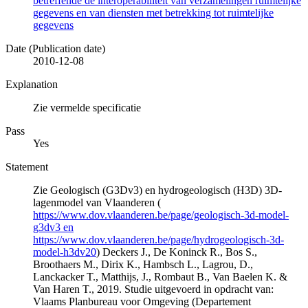
betreffende de interoperabiliteit van verzamelingen ruimtelijke
gegevens en van diensten met betrekking tot ruimtelijke
gegevens
Date (Publication date)
2010-12-08
Explanation
Zie vermelde specificatie
Pass
Yes
Statement
Zie Geologisch (G3Dv3) en hydrogeologisch (H3D) 3D-
lagenmodel van Vlaanderen (
https://www.dov.vlaanderen.be/page/geologisch-3d-model-
g3dv3 en
https://www.dov.vlaanderen.be/page/hydrogeologisch-3d-
model-h3dv20
) Deckers J., De Koninck R., Bos S.,
Broothaers M., Dirix K., Hambsch L., Lagrou, D.,
Lanckacker T., Matthijs, J., Rombaut B., Van Baelen K. &
Van Haren T., 2019. Studie uitgevoerd in opdracht van:
Vlaams Planbureau voor Omgeving (Departement