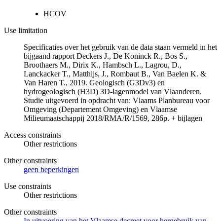
HCOV
Use limitation
Specificaties over het gebruik van de data staan vermeld in het
bijgaand rapport Deckers J., De Koninck R., Bos S.,
Broothaers M., Dirix K., Hambsch L., Lagrou, D.,
Lanckacker T., Matthijs, J., Rombaut B., Van Baelen K. &
Van Haren T., 2019. Geologisch (G3Dv3) en
hydrogeologisch (H3D) 3D-lagenmodel van Vlaanderen.
Studie uitgevoerd in opdracht van: Vlaams Planbureau voor
Omgeving (Departement Omgeving) en Vlaamse
Milieumaatschappij 2018/RMA/R/1569, 286p. + bijlagen
Access constraints
Other restrictions
Other constraints
geen beperkingen
Use constraints
Other restrictions
Other constraints
In uitvoering van het Vlaamse decreet voor hergebruik van