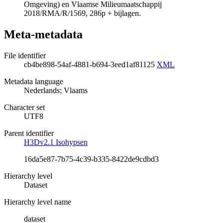
Omgeving) en Vlaamse Milieumaatschappij
2018/RMA/R/1569, 286p + bijlagen.
Meta-metadata
File identifier
cb4be898-54af-4881-b694-3eed1af81125
XML
Metadata language
Nederlands; Vlaams
Character set
UTF8
Parent identifier
H3Dv2.1 Isohypsen
16da5e87-7b75-4c39-b335-8422de9cdbd3
Hierarchy level
Dataset
Hierarchy level name
dataset