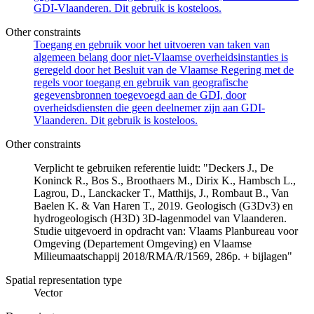
GDI-Vlaanderen. Dit gebruik is kosteloos.
Other constraints
Toegang en gebruik voor het uitvoeren van taken van
algemeen belang door niet-Vlaamse overheidsinstanties is
geregeld door het Besluit van de Vlaamse Regering met de
regels voor toegang en gebruik van geografische
gegevensbronnen toegevoegd aan de GDI, door
overheidsdiensten die geen deelnemer zijn aan GDI-
Vlaanderen. Dit gebruik is kosteloos.
Other constraints
Verplicht te gebruiken referentie luidt: "Deckers J., De
Koninck R., Bos S., Broothaers M., Dirix K., Hambsch L.,
Lagrou, D., Lanckacker T., Matthijs, J., Rombaut B., Van
Baelen K. & Van Haren T., 2019. Geologisch (G3Dv3) en
hydrogeologisch (H3D) 3D-lagenmodel van Vlaanderen.
Studie uitgevoerd in opdracht van: Vlaams Planbureau voor
Omgeving (Departement Omgeving) en Vlaamse
Milieumaatschappij 2018/RMA/R/1569, 286p. + bijlagen"
Spatial representation type
Vector