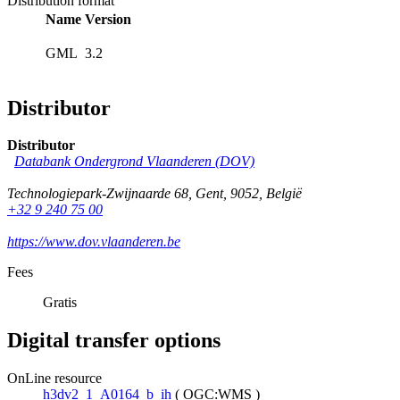
Distribution format
Name
Version
GML
3.2
Distributor
Distributor
Databank Ondergrond Vlaanderen (DOV)
Technologiepark-Zwijnaarde 68
,
Gent
,
9052
,
België
+32 9 240 75 00
https://www.dov.vlaanderen.be
Fees
Gratis
Digital transfer options
OnLine resource
h3dv2_1_A0164_b_ih
(
OGC:WMS
)