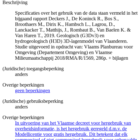
Beschrijving
Specificaties over het gebruik van de data staan vermeld in het
bijgaand rapport Deckers J., De Koninck R., Bos S.,
Broothaers M., Dirix K., Hambsch L., Lagrou, D.,
Lanckacker T., Matthijs, J., Rombaut B., Van Baelen K. &
Van Haren T., 2019. Geologisch (G3Dv3) en
hydrogeologisch (H3D) 3D-lagenmodel van Vlaanderen.
Studie uitgevoerd in opdracht van: Vlaams Planbureau voor
Omgeving (Departement Omgeving) en Vlaamse
Milieumaatschappij 2018/RMA/R/1569, 286p. + bijlagen
(Juridische) toegangsbeperking
anders
Overige beperkingen
geen beperkingen
(Juridische) gebruiksbeperking
anders
Overige beperkingen
In uitvoering van het Vlaamse decreet voor hergebruik van
overheidsinformatie, is het hergebruik geregeld d.m.v. de
Modellicentie voor gratis hergebruik. Dit betekent dat elk
commercieel of niet-commercieel hergebruik voor onbepaalde