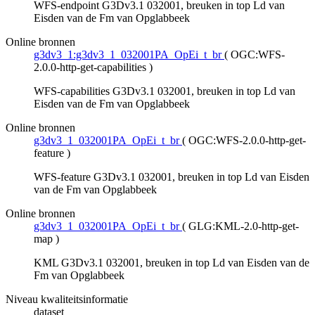
WFS-endpoint G3Dv3.1 032001, breuken in top Ld van
Eisden van de Fm van Opglabbeek
Online bronnen
g3dv3_1:g3dv3_1_032001PA_OpEi_t_br
(
OGC:WFS-
2.0.0-http-get-capabilities
)
WFS-capabilities G3Dv3.1 032001, breuken in top Ld van
Eisden van de Fm van Opglabbeek
Online bronnen
g3dv3_1_032001PA_OpEi_t_br
(
OGC:WFS-2.0.0-http-get-
feature
)
WFS-feature G3Dv3.1 032001, breuken in top Ld van Eisden
van de Fm van Opglabbeek
Online bronnen
g3dv3_1_032001PA_OpEi_t_br
(
GLG:KML-2.0-http-get-
map
)
KML G3Dv3.1 032001, breuken in top Ld van Eisden van de
Fm van Opglabbeek
Niveau kwaliteitsinformatie
dataset