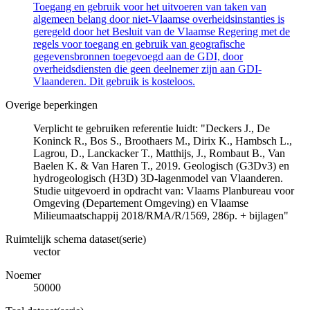
Toegang en gebruik voor het uitvoeren van taken van
algemeen belang door niet-Vlaamse overheidsinstanties is
geregeld door het Besluit van de Vlaamse Regering met de
regels voor toegang en gebruik van geografische
gegevensbronnen toegevoegd aan de GDI, door
overheidsdiensten die geen deelnemer zijn aan GDI-
Vlaanderen. Dit gebruik is kosteloos.
Overige beperkingen
Verplicht te gebruiken referentie luidt: "Deckers J., De
Koninck R., Bos S., Broothaers M., Dirix K., Hambsch L.,
Lagrou, D., Lanckacker T., Matthijs, J., Rombaut B., Van
Baelen K. & Van Haren T., 2019. Geologisch (G3Dv3) en
hydrogeologisch (H3D) 3D-lagenmodel van Vlaanderen.
Studie uitgevoerd in opdracht van: Vlaams Planbureau voor
Omgeving (Departement Omgeving) en Vlaamse
Milieumaatschappij 2018/RMA/R/1569, 286p. + bijlagen"
Ruimtelijk schema dataset(serie)
vector
Noemer
50000