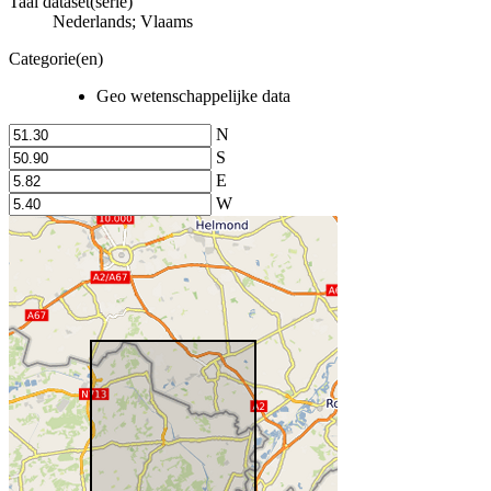
Taal dataset(serie)
Nederlands; Vlaams
Categorie(en)
Geo wetenschappelijke data
N
S
E
W