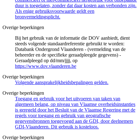
duur is toegelaten, zonder dat daar kosten aan verbonden zijn.
Als enige gebruiksvoorwaarde geldt een
bronvermeldingsplicht.
Overige beperkingen
Bij het gebruik van de informatie die DOV aanbiedt, dient
steeds volgende standaardreferentie gebruikt te worden:
Databank Ondergrond Vlaanderen - (vermelding van de
beheerder en de specifieke geraadpleegde gegevens) -
Geraadpleegd op dd/mm/jjjj, op
https://www.dov.vlaanderen.be
Overige beperkingen
Volgende aansprakelijkheidsbepalingen gelden.
Overige beperkingen
Toegang en gebruik voor het uitvoeren van taken van
algemeen belang, op niveau van Vlaamse overheidsinstanties
is geregeld door het Besluit van de Vlaamse Regering met de
regels voor toegang en gebruik van geografische
gegevensbronnen toegevoegd aan de GDI, door deelnemers
GDI-Vlaanderen. Dit gebruik is kosteloos.
Overige beperkingen