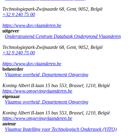
Technologiepark-Zwijnaarde 68
,
Gent
,
9052
,
België
+32 9 240 75 00
https://www.dov.vlaanderen.be
uitgever
Ondersteunend Centrum Databank Ondergrond Vlaanderen
Technologiepark-Zwijnaarde 68
,
Gent
,
9052
,
België
+32 9 240 75 00
https://www.dov.vlaanderen.be
beheerder
Vlaamse overheid, Departement Omgeving
Koning Albert II-laan 15 bus 553
,
Brussel
,
1210
,
België
https://www.omgevingvlaanderen.be
eigenaar
Vlaamse overheid, Departement Omgeving
Koning Albert II-laan 15 bus 553
,
Brussel
,
1210
,
België
https://www.omgevingvlaanderen.be
auteur
Vlaamse Instelling voor Technologisch Onderzoek (VITO)