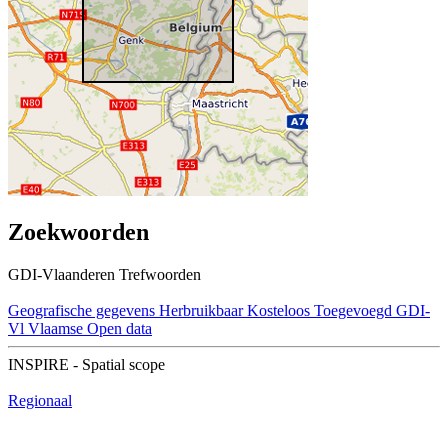
Zoekwoorden
GDI-Vlaanderen Trefwoorden
Geografische gegevens
Herbruikbaar
Kosteloos
Toegevoegd GDI-
Vl
Vlaamse Open data
INSPIRE - Spatial scope
Regionaal