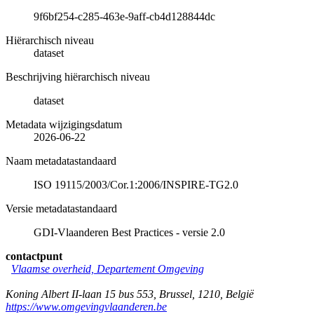
9f6bf254-c285-463e-9aff-cb4d128844dc
Hiërarchisch niveau
dataset
Beschrijving hiërarchisch niveau
dataset
Metadata wijzigingsdatum
2026-06-22
Naam metadatastandaard
ISO 19115/2003/Cor.1:2006/INSPIRE-TG2.0
Versie metadatastandaard
GDI-Vlaanderen Best Practices - versie 2.0
contactpunt
Vlaamse overheid, Departement Omgeving
Koning Albert II-laan 15 bus 553
,
Brussel
,
1210
,
België
https://www.omgevingvlaanderen.be