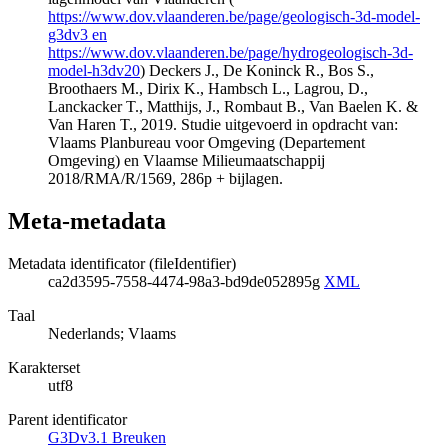
https://www.dov.vlaanderen.be/page/geologisch-3d-model-
g3dv3 en
https://www.dov.vlaanderen.be/page/hydrogeologisch-3d-
model-h3dv20
) Deckers J., De Koninck R., Bos S.,
Broothaers M., Dirix K., Hambsch L., Lagrou, D.,
Lanckacker T., Matthijs, J., Rombaut B., Van Baelen K. &
Van Haren T., 2019. Studie uitgevoerd in opdracht van:
Vlaams Planbureau voor Omgeving (Departement
Omgeving) en Vlaamse Milieumaatschappij
2018/RMA/R/1569, 286p + bijlagen.
Meta-metadata
Metadata identificator (fileIdentifier)
ca2d3595-7558-4474-98a3-bd9de052895g
XML
Taal
Nederlands; Vlaams
Karakterset
utf8
Parent identificator
G3Dv3.1 Breuken