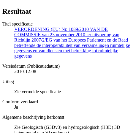
Resultaat
Titel specificatie
VERORDENING (EU) Nr. 1089/2010 VAN DE
COMMISSIE van 23 november 2010 ter uitvoering van
Richtlijn 2007/2/EG van het Europees Parlement en de Raad
betreffende de interoperabiliteit van verzamelingen ruimtelijke
gegevens en van diensten met betrekking tot ruimtelijke
gegevens
Versiedatum (Publicatiedatum)
2010-12-08
Uitleg
Zie vermelde specificatie
Conform verklaard
Ja
Algemene beschrijving herkomst
Zie Geologisch (G3Dv3) en hydrogeologisch (H3D) 3D-
lagenmodel van Vlaanderen (