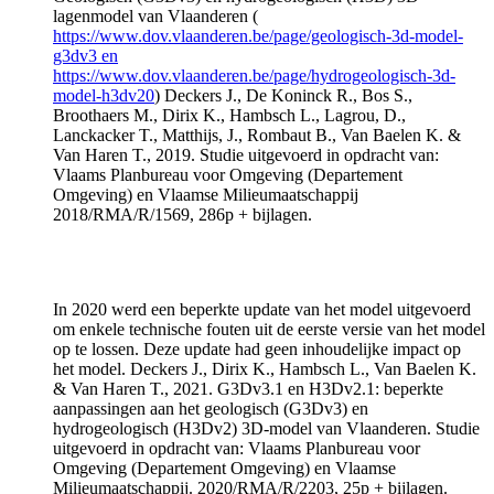
lagenmodel van Vlaanderen (
https://www.dov.vlaanderen.be/page/geologisch-3d-model-
g3dv3 en
https://www.dov.vlaanderen.be/page/hydrogeologisch-3d-
model-h3dv20
) Deckers J., De Koninck R., Bos S.,
Broothaers M., Dirix K., Hambsch L., Lagrou, D.,
Lanckacker T., Matthijs, J., Rombaut B., Van Baelen K. &
Van Haren T., 2019. Studie uitgevoerd in opdracht van:
Vlaams Planbureau voor Omgeving (Departement
Omgeving) en Vlaamse Milieumaatschappij
2018/RMA/R/1569, 286p + bijlagen.
In 2020 werd een beperkte update van het model uitgevoerd
om enkele technische fouten uit de eerste versie van het model
op te lossen. Deze update had geen inhoudelijke impact op
het model. Deckers J., Dirix K., Hambsch L., Van Baelen K.
& Van Haren T., 2021. G3Dv3.1 en H3Dv2.1: beperkte
aanpassingen aan het geologisch (G3Dv3) en
hydrogeologisch (H3Dv2) 3D-model van Vlaanderen. Studie
uitgevoerd in opdracht van: Vlaams Planbureau voor
Omgeving (Departement Omgeving) en Vlaamse
Milieumaatschappij. 2020/RMA/R/2203, 25p + bijlagen.