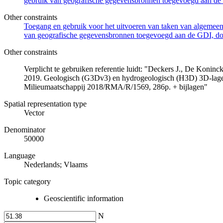
gebruik van geografische gegevensbronnen toegevoegd aan de 
Other constraints
Toegang en gebruik voor het uitvoeren van taken van algemeen 
van geografische gegevensbronnen toegevoegd aan de GDI, door
Other constraints
Verplicht te gebruiken referentie luidt: "Deckers J., De Koni
2019. Geologisch (G3Dv3) en hydrogeologisch (H3D) 3D-lage
Milieumaatschappij 2018/RMA/R/1569, 286p. + bijlagen"
Spatial representation type
Vector
Denominator
50000
Language
Nederlands; Vlaams
Topic category
Geoscientific information
N