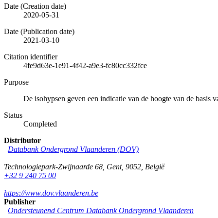
Date (Creation date)
2020-05-31
Date (Publication date)
2021-03-10
Citation identifier
4fe9d63e-1e91-4f42-a9e3-fc80cc332fce
Purpose
De isohypsen geven een indicatie van de hoogte van de basis
Status
Completed
Distributor
Databank Ondergrond Vlaanderen (DOV)
Technologiepark-Zwijnaarde 68
,
Gent
,
9052
,
België
+32 9 240 75 00
https://www.dov.vlaanderen.be
Publisher
Ondersteunend Centrum Databank Ondergrond Vlaanderen