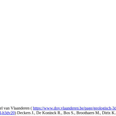
l van Vlaanderen (
https://www.dov.vlaanderen.be/page/geologisch-
el-h3dv20
) Deckers J., De Koninck R., Bos S., Broothaers M., Dirix K.