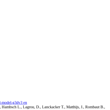
3d-model-g3dv3 en
, Hambsch L., Lagrou, D., Lanckacker T., Matthijs, J., Rombaut B.,