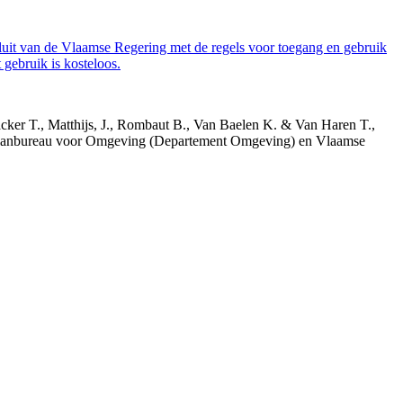
luit van de Vlaamse Regering met de regels voor toegang en gebruik
gebruik is kosteloos.
acker T., Matthijs, J., Rombaut B., Van Baelen K. & Van Haren T.,
 Planbureau voor Omgeving (Departement Omgeving) en Vlaamse