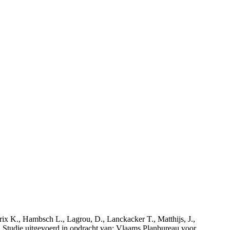
rix K., Hambsch L., Lagrou, D., Lanckacker T., Matthijs, J.,
tudie uitgevoerd in opdracht van: Vlaams Planbureau voor