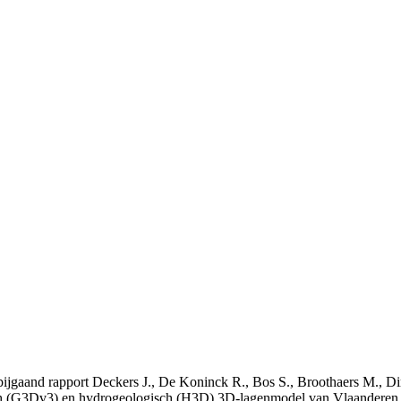
t bijgaand rapport Deckers J., De Koninck R., Bos S., Broothaers M., Di
 (G3Dv3) en hydrogeologisch (H3D) 3D-lagenmodel van Vlaanderen. S