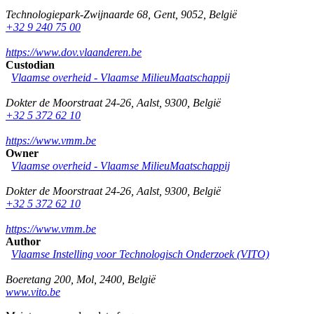
Technologiepark-Zwijnaarde 68
,
Gent
,
9052
,
België
+32 9 240 75 00
https://www.dov.vlaanderen.be
Custodian
Vlaamse overheid - Vlaamse MilieuMaatschappij
Dokter de Moorstraat 24-26
,
Aalst
,
9300
,
België
+32 5 372 62 10
https://www.vmm.be
Owner
Vlaamse overheid - Vlaamse MilieuMaatschappij
Dokter de Moorstraat 24-26
,
Aalst
,
9300
,
België
+32 5 372 62 10
https://www.vmm.be
Author
Vlaamse Instelling voor Technologisch Onderzoek (VITO)
Boeretang 200
,
Mol
,
2400
,
België
www.vito.be