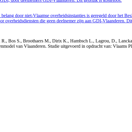
GDI, door deelnemers GDI-Vlaanderen. Dit gebruik is kosteloos.
belang door niet-Vlaamse overheidsinstanties is geregeld door het Bes
 overheidsdiensten die geen deelnemer zijn aan GDI-Vlaanderen. Dit 
nck R., Bos S., Broothaers M., Dirix K., Hambsch L., Lagrou, D., Lanck
nmodel van Vlaanderen. Studie uitgevoerd in opdracht van: Vlaams