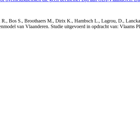
nck R., Bos S., Broothaers M., Dirix K., Hambsch L., Lagrou, D., Lanck
nmodel van Vlaanderen. Studie uitgevoerd in opdracht van: Vlaams