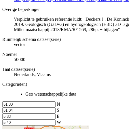
Overige beperkingen
Verplicht te gebruiken referentie luidt: "Deckers J., De Koni
2019. Geologisch (G3Dv3) en hydrogeologisch (H3D) 3D-lage
Milieumaatschappij 2018/RMA/R/1569, 286p. + bijlagen"
Ruimtelijk schema dataset(serie)
vector
Noemer
50000
Taal dataset(serie)
Nederlands; Vlaams
Categorie(en)
Geo wetenschappelijke data
N
S
E
W