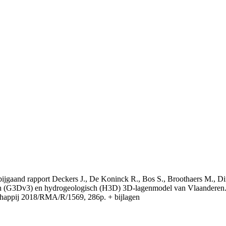
t bijgaand rapport Deckers J., De Koninck R., Bos S., Broothaers M., Di
 (G3Dv3) en hydrogeologisch (H3D) 3D-lagenmodel van Vlaanderen. S
appij 2018/RMA/R/1569, 286p. + bijlagen