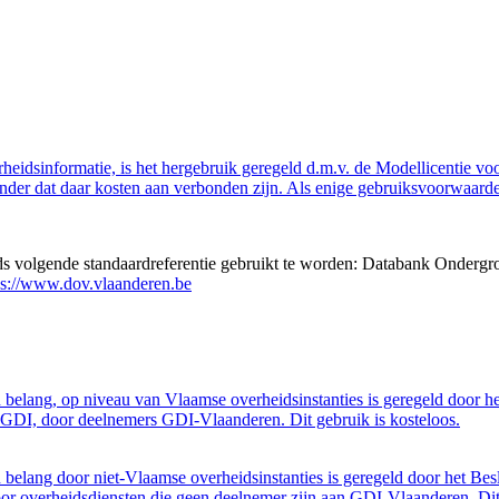
eidsinformatie, is het hergebruik geregeld d.m.v. de Modellicentie voor
nder dat daar kosten aan verbonden zijn. Als enige gebruiksvoorwaarde
eds volgende standaardreferentie gebruikt te worden: Databank Ondergr
ps://www.dov.vlaanderen.be
belang, op niveau van Vlaamse overheidsinstanties is geregeld door h
GDI, door deelnemers GDI-Vlaanderen. Dit gebruik is kosteloos.
belang door niet-Vlaamse overheidsinstanties is geregeld door het Bes
 overheidsdiensten die geen deelnemer zijn aan GDI-Vlaanderen. Dit 