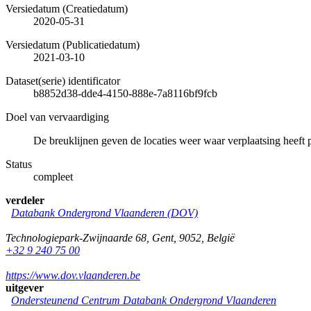
Versiedatum (Creatiedatum)
2020-05-31
Versiedatum (Publicatiedatum)
2021-03-10
Dataset(serie) identificator
b8852d38-dde4-4150-888e-7a8116bf9fcb
Doel van vervaardiging
De breuklijnen geven de locaties weer waar verplaatsing heeft p
Status
compleet
verdeler
Databank Ondergrond Vlaanderen (DOV)
Technologiepark-Zwijnaarde 68
,
Gent
,
9052
,
België
+32 9 240 75 00
https://www.dov.vlaanderen.be
uitgever
Ondersteunend Centrum Databank Ondergrond Vlaanderen