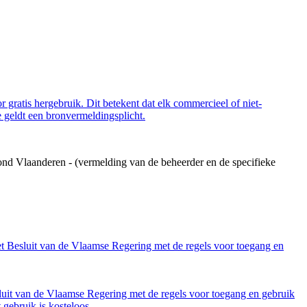
 gratis hergebruik. Dit betekent dat elk commercieel of niet-
 geldt een bronvermeldingsplicht.
ond Vlaanderen - (vermelding van de beheerder en de specifieke
et Besluit van de Vlaamse Regering met de regels voor toegang en
luit van de Vlaamse Regering met de regels voor toegang en gebruik
gebruik is kosteloos.