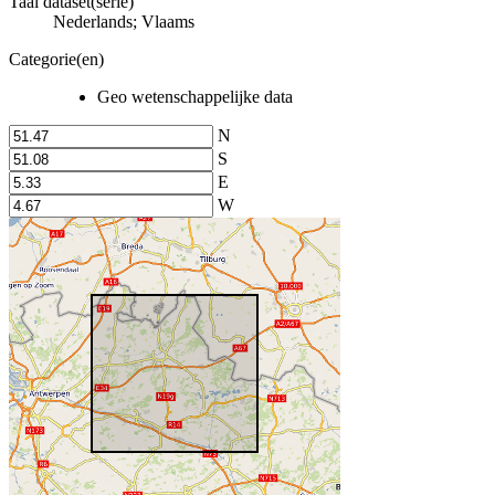
Taal dataset(serie)
Nederlands; Vlaams
Categorie(en)
Geo wetenschappelijke data
N
S
E
W