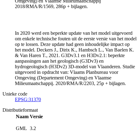
Omgeving) en Vlaamse Milieumaatschappij
2018/RMA/R/1569, 286p + bijlagen.
In 2020 werd een beperkte update van het model uitgevoerd
om enkele technische fouten uit de eerste versie van het model
op te lossen. Deze update had geen inhoudelijke impact op
het model. Deckers J., Dirix K., Hambsch L., Van Baelen K.
& Van Haren T., 2021. G3Dv3.1 en H3Dv2.1: beperkte
aanpassingen aan het geologisch (G3Dv3) en
hydrogeologisch (H3Dv2) 3D-model van Vlaanderen. Studie
uitgevoerd in opdracht van: Vlaams Planbureau voor
Omgeving (Departement Omgeving) en Vlaamse
Milieumaatschappij. 2020/RMA/R/2203, 25p + bijlagen.
Unieke code
EPSG:31370
Distributieformaat
Naam
Versie
GML
3.2