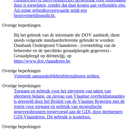
duur is toegelaten, zonder dat daar kosten aan verbonden zijn.
Als enige gebruiksvoorwaarde geldt een
bronvermeldingsplicht.
Overige beperkingen
Bij het gebruik van de informatie die DOV aanbiedt, dient
steeds volgende standaardreferentie gebruikt te worden:
Databank Ondergrond Vlaanderen - (vermelding van de
beheerder en de specifieke geraadpleegde gegevens) -
Geraadpleegd op dd/mm/jjjj, op
https://www.dov.vlaanderen.be
Overige beperkingen
Volgende aansprakelijkheidsbepalingen gelden.
Overige beperkingen
Toegang en gebruik voor het uitvoeren van taken van
algemeen belang, op niveau van Vlaamse overheidsinstanties
is geregeld door het Besluit van de Vlaamse Regering met de
regels voor toegang en gebruik van geografische
gegevensbronnen toegevoegd aan de GDI, door deelnemers
GDI-Vlaanderen. Dit gebruik is kosteloos.
Overige beperkingen