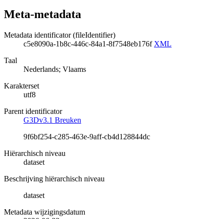
Meta-metadata
Metadata identificator (fileIdentifier)
c5e8090a-1b8c-446c-84a1-8f7548eb176f
XML
Taal
Nederlands; Vlaams
Karakterset
utf8
Parent identificator
G3Dv3.1 Breuken
9f6bf254-c285-463e-9aff-cb4d128844dc
Hiërarchisch niveau
dataset
Beschrijving hiërarchisch niveau
dataset
Metadata wijzigingsdatum