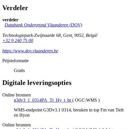
Verdeler
verdeler
Databank Ondergrond Vlaanderen (DOV)
Technologiepark-Zwijnaarde 68
,
Gent
,
9052
,
België
+32 9 240 75 00
https://www.dov.vlaanderen.be
Prijsinformatie
Gratis
Digitale leveringsopties
Online bronnen
g3dv3_1_0314PA_Tt_Hy_t_br
(
OGC:WMS
)
WMS-endpoint G3Dv3.1 0314, breuken in top Fm van Tielt
en Hyon
Online bronnen