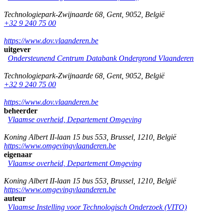
Technologiepark-Zwijnaarde 68
,
Gent
,
9052
,
België
+32 9 240 75 00
https://www.dov.vlaanderen.be
uitgever
Ondersteunend Centrum Databank Ondergrond Vlaanderen
Technologiepark-Zwijnaarde 68
,
Gent
,
9052
,
België
+32 9 240 75 00
https://www.dov.vlaanderen.be
beheerder
Vlaamse overheid, Departement Omgeving
Koning Albert II-laan 15 bus 553
,
Brussel
,
1210
,
België
https://www.omgevingvlaanderen.be
eigenaar
Vlaamse overheid, Departement Omgeving
Koning Albert II-laan 15 bus 553
,
Brussel
,
1210
,
België
https://www.omgevingvlaanderen.be
auteur
Vlaamse Instelling voor Technologisch Onderzoek (VITO)