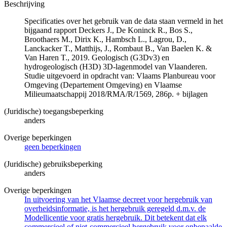
Beschrijving
Specificaties over het gebruik van de data staan vermeld in het
bijgaand rapport Deckers J., De Koninck R., Bos S.,
Broothaers M., Dirix K., Hambsch L., Lagrou, D.,
Lanckacker T., Matthijs, J., Rombaut B., Van Baelen K. &
Van Haren T., 2019. Geologisch (G3Dv3) en
hydrogeologisch (H3D) 3D-lagenmodel van Vlaanderen.
Studie uitgevoerd in opdracht van: Vlaams Planbureau voor
Omgeving (Departement Omgeving) en Vlaamse
Milieumaatschappij 2018/RMA/R/1569, 286p. + bijlagen
(Juridische) toegangsbeperking
anders
Overige beperkingen
geen beperkingen
(Juridische) gebruiksbeperking
anders
Overige beperkingen
In uitvoering van het Vlaamse decreet voor hergebruik van
overheidsinformatie, is het hergebruik geregeld d.m.v. de
Modellicentie voor gratis hergebruik. Dit betekent dat elk
commercieel of niet-commercieel hergebruik voor onbepaalde