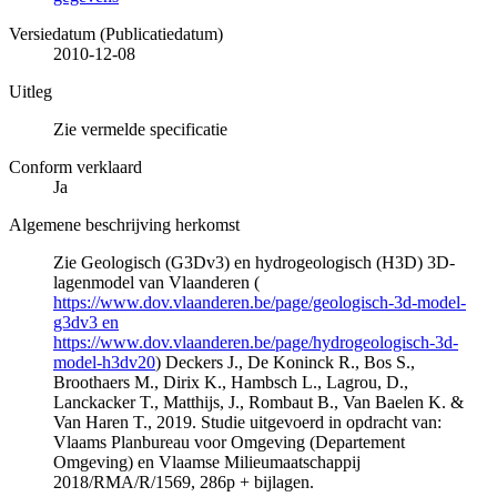
Versiedatum (Publicatiedatum)
2010-12-08
Uitleg
Zie vermelde specificatie
Conform verklaard
Ja
Algemene beschrijving herkomst
Zie Geologisch (G3Dv3) en hydrogeologisch (H3D) 3D-
lagenmodel van Vlaanderen (
https://www.dov.vlaanderen.be/page/geologisch-3d-model-
g3dv3 en
https://www.dov.vlaanderen.be/page/hydrogeologisch-3d-
model-h3dv20
) Deckers J., De Koninck R., Bos S.,
Broothaers M., Dirix K., Hambsch L., Lagrou, D.,
Lanckacker T., Matthijs, J., Rombaut B., Van Baelen K. &
Van Haren T., 2019. Studie uitgevoerd in opdracht van:
Vlaams Planbureau voor Omgeving (Departement
Omgeving) en Vlaamse Milieumaatschappij
2018/RMA/R/1569, 286p + bijlagen.