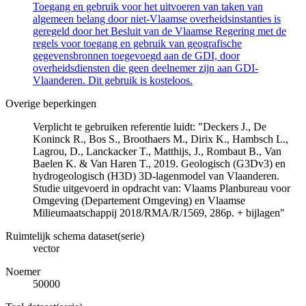
Toegang en gebruik voor het uitvoeren van taken van
algemeen belang door niet-Vlaamse overheidsinstanties is
geregeld door het Besluit van de Vlaamse Regering met de
regels voor toegang en gebruik van geografische
gegevensbronnen toegevoegd aan de GDI, door
overheidsdiensten die geen deelnemer zijn aan GDI-
Vlaanderen. Dit gebruik is kosteloos.
Overige beperkingen
Verplicht te gebruiken referentie luidt: "Deckers J., De
Koninck R., Bos S., Broothaers M., Dirix K., Hambsch L.,
Lagrou, D., Lanckacker T., Matthijs, J., Rombaut B., Van
Baelen K. & Van Haren T., 2019. Geologisch (G3Dv3) en
hydrogeologisch (H3D) 3D-lagenmodel van Vlaanderen.
Studie uitgevoerd in opdracht van: Vlaams Planbureau voor
Omgeving (Departement Omgeving) en Vlaamse
Milieumaatschappij 2018/RMA/R/1569, 286p. + bijlagen"
Ruimtelijk schema dataset(serie)
vector
Noemer
50000