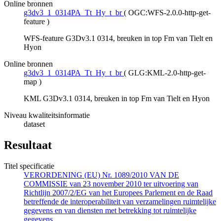
Online bronnen
g3dv3_1_0314PA_Tt_Hy_t_br
(
OGC:WFS-2.0.0-http-get-
feature
)
WFS-feature G3Dv3.1 0314, breuken in top Fm van Tielt en
Hyon
Online bronnen
g3dv3_1_0314PA_Tt_Hy_t_br
(
GLG:KML-2.0-http-get-
map
)
KML G3Dv3.1 0314, breuken in top Fm van Tielt en Hyon
Niveau kwaliteitsinformatie
dataset
Resultaat
Titel specificatie
VERORDENING (EU) Nr. 1089/2010 VAN DE
COMMISSIE van 23 november 2010 ter uitvoering van
Richtlijn 2007/2/EG van het Europees Parlement en de Raad
betreffende de interoperabiliteit van verzamelingen ruimtelijke
gegevens en van diensten met betrekking tot ruimtelijke
gegevens