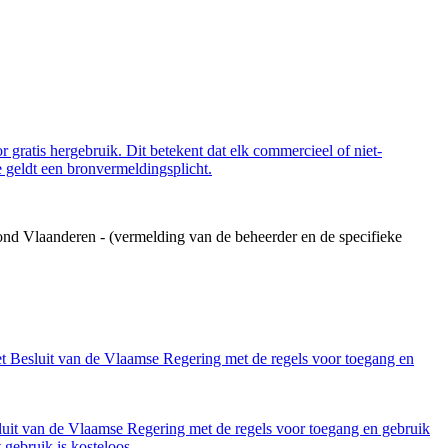
 gratis hergebruik. Dit betekent dat elk commercieel of niet-
 geldt een bronvermeldingsplicht.
ond Vlaanderen - (vermelding van de beheerder en de specifieke
et Besluit van de Vlaamse Regering met de regels voor toegang en
luit van de Vlaamse Regering met de regels voor toegang en gebruik
gebruik is kosteloos.