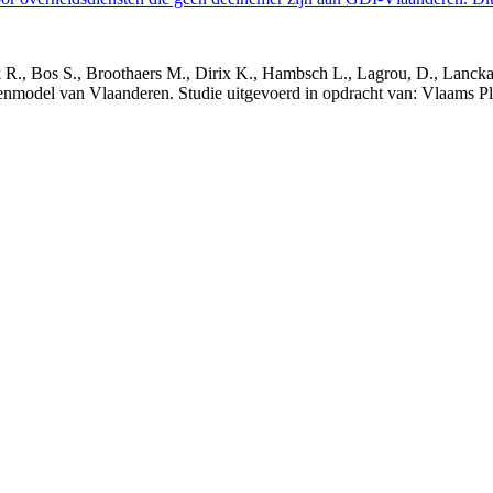
nck R., Bos S., Broothaers M., Dirix K., Hambsch L., Lagrou, D., Lanck
nmodel van Vlaanderen. Studie uitgevoerd in opdracht van: Vlaams