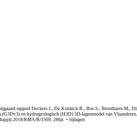
t bijgaand rapport Deckers J., De Koninck R., Bos S., Broothaers M., Di
 (G3Dv3) en hydrogeologisch (H3D) 3D-lagenmodel van Vlaanderen. S
appij 2018/RMA/R/1569, 286p. + bijlagen