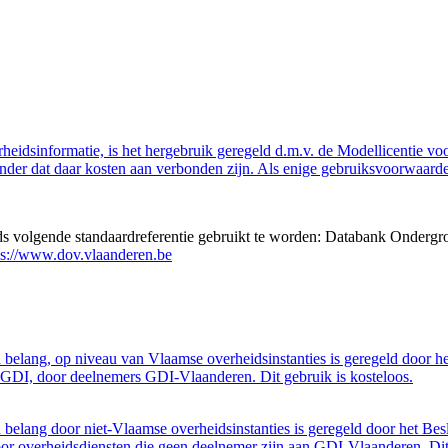
eidsinformatie, is het hergebruik geregeld d.m.v. de Modellicentie voor
nder dat daar kosten aan verbonden zijn. Als enige gebruiksvoorwaarde
eds volgende standaardreferentie gebruikt te worden: Databank Ondergr
ps://www.dov.vlaanderen.be
belang, op niveau van Vlaamse overheidsinstanties is geregeld door h
GDI, door deelnemers GDI-Vlaanderen. Dit gebruik is kosteloos.
belang door niet-Vlaamse overheidsinstanties is geregeld door het Bes
 overheidsdiensten die geen deelnemer zijn aan GDI-Vlaanderen. Dit 