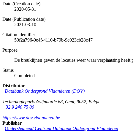
Date (Creation date)
2020-05-31
Date (Publication date)
2021-03-10
Citation identifier
50f2a796-0e4f-4110-b79b-9e023cb28e47
Purpose
De breuklijnen geven de locaties weer waar verplaatsing heeft p
Status
Completed
Distributor
Databank Ondergrond Vlaanderen (DOV)
Technologiepark-Zwijnaarde 68
,
Gent
,
9052
,
België
+32 9 240 75 00
https://www.dov.vlaanderen.be
Publisher
Ondersteunend Centrum Databank Ondergrond Vlaanderen