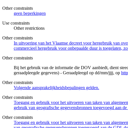
Other constraints
geen beperkingen
Use constraints
Other restrictions
Other constraints
In uitvoering van het Vlaamse decreet voor hergebruik van overh
commercieel hergebruik voor onbepaalde duur is toegelaten, zo
Other constraints
Bij het gebruik van de informatie die DOV aanbiedt, dient ste
geraadpleegde gegevens) - Geraadpleegd op dd/mm/jjjj, op
htt
Other constraints
Volgende aansprakelijkheidsbepalingen gelden.
Other constraints
Toegang en gebruik voor het uitvoeren van taken van algemeen 
gebruik van geografische gegevensbronnen toegevoegd aan de 
Other constraints
Toegang en gebruik voor het uitvoeren van taken van algemeen 
van geografische gegevensbronnen toegevoegd aan de GDI, door