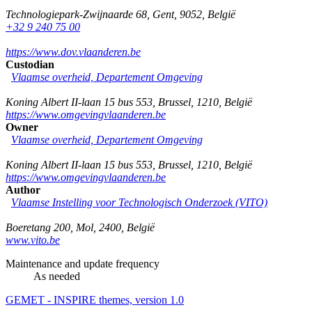
Technologiepark-Zwijnaarde 68
,
Gent
,
9052
,
België
+32 9 240 75 00
https://www.dov.vlaanderen.be
Custodian
Vlaamse overheid, Departement Omgeving
Koning Albert II-laan 15 bus 553
,
Brussel
,
1210
,
België
https://www.omgevingvlaanderen.be
Owner
Vlaamse overheid, Departement Omgeving
Koning Albert II-laan 15 bus 553
,
Brussel
,
1210
,
België
https://www.omgevingvlaanderen.be
Author
Vlaamse Instelling voor Technologisch Onderzoek (VITO)
Boeretang 200
,
Mol
,
2400
,
België
www.vito.be
Maintenance and update frequency
As needed
GEMET - INSPIRE themes, version 1.0