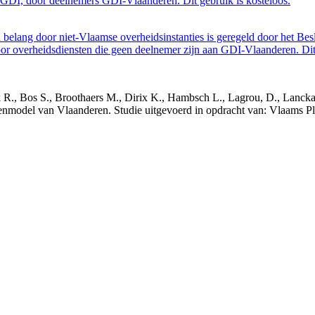
GDI, door deelnemers GDI-Vlaanderen. Dit gebruik is kosteloos.
belang door niet-Vlaamse overheidsinstanties is geregeld door het Bes
 overheidsdiensten die geen deelnemer zijn aan GDI-Vlaanderen. Dit 
nck R., Bos S., Broothaers M., Dirix K., Hambsch L., Lagrou, D., Lanck
nmodel van Vlaanderen. Studie uitgevoerd in opdracht van: Vlaams