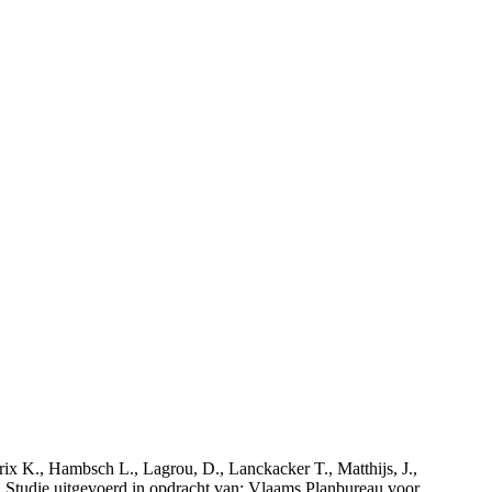
rix K., Hambsch L., Lagrou, D., Lanckacker T., Matthijs, J.,
tudie uitgevoerd in opdracht van: Vlaams Planbureau voor