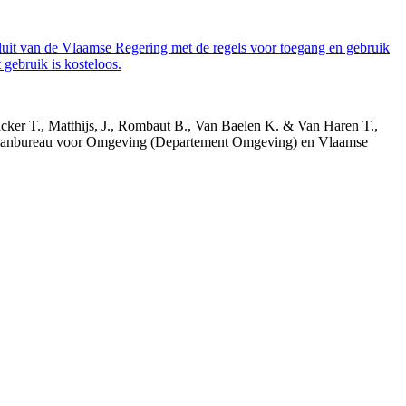
luit van de Vlaamse Regering met de regels voor toegang en gebruik
gebruik is kosteloos.
acker T., Matthijs, J., Rombaut B., Van Baelen K. & Van Haren T.,
 Planbureau voor Omgeving (Departement Omgeving) en Vlaamse