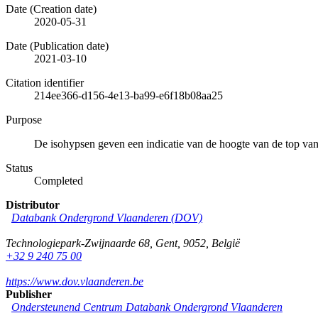
Date (Creation date)
2020-05-31
Date (Publication date)
2021-03-10
Citation identifier
214ee366-d156-4e13-ba99-e6f18b08aa25
Purpose
De isohypsen geven een indicatie van de hoogte van de top v
Status
Completed
Distributor
Databank Ondergrond Vlaanderen (DOV)
Technologiepark-Zwijnaarde 68
,
Gent
,
9052
,
België
+32 9 240 75 00
https://www.dov.vlaanderen.be
Publisher
Ondersteunend Centrum Databank Ondergrond Vlaanderen