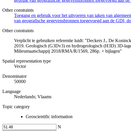
gebruik van geografische gegevensbronnen toegevoegd aan de 
Other constraints
Toegang en gebruik voor het uitvoeren van taken van algemeen 
van geografische gegevensbronnen toegevoegd aan de GDI, door
Other constraints
Verplicht te gebruiken referentie luidt: "Deckers J., De Koni
2019. Geologisch (G3Dv3) en hydrogeologisch (H3D) 3D-lage
Milieumaatschappij 2018/RMA/R/1569, 286p. + bijlagen"
Spatial representation type
Vector
Denominator
50000
Language
Nederlands; Vlaams
Topic category
Geoscientific information
N