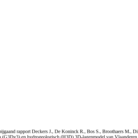
t bijgaand rapport Deckers J., De Koninck R., Bos S., Broothaers M., Di
 (G3Dv3) en hydrogeologisch (H3D) 3D-lagenmodel van Vlaanderen. S