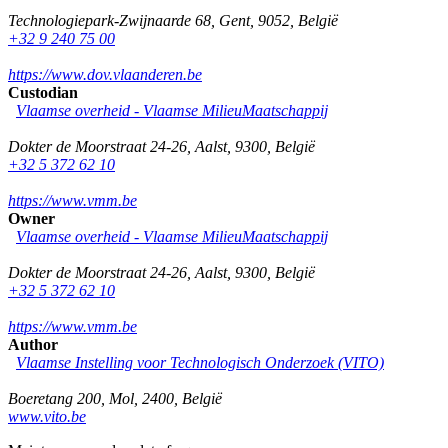
Technologiepark-Zwijnaarde 68
,
Gent
,
9052
,
België
+32 9 240 75 00
https://www.dov.vlaanderen.be
Custodian
Vlaamse overheid - Vlaamse MilieuMaatschappij
Dokter de Moorstraat 24-26
,
Aalst
,
9300
,
België
+32 5 372 62 10
https://www.vmm.be
Owner
Vlaamse overheid - Vlaamse MilieuMaatschappij
Dokter de Moorstraat 24-26
,
Aalst
,
9300
,
België
+32 5 372 62 10
https://www.vmm.be
Author
Vlaamse Instelling voor Technologisch Onderzoek (VITO)
Boeretang 200
,
Mol
,
2400
,
België
www.vito.be