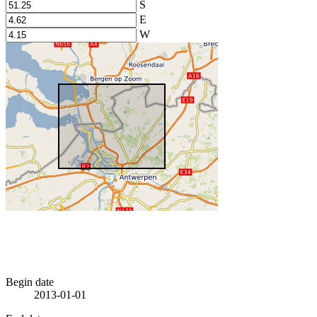
S
E
W
Begin date
2013-01-01