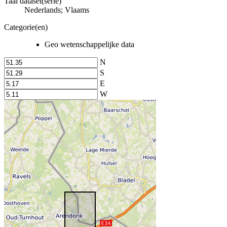
Taal dataset(serie)
Nederlands; Vlaams
Categorie(en)
Geo wetenschappelijke data
N
S
E
W