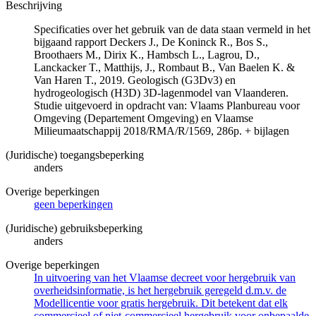
Beschrijving
Specificaties over het gebruik van de data staan vermeld in het
bijgaand rapport Deckers J., De Koninck R., Bos S.,
Broothaers M., Dirix K., Hambsch L., Lagrou, D.,
Lanckacker T., Matthijs, J., Rombaut B., Van Baelen K. &
Van Haren T., 2019. Geologisch (G3Dv3) en
hydrogeologisch (H3D) 3D-lagenmodel van Vlaanderen.
Studie uitgevoerd in opdracht van: Vlaams Planbureau voor
Omgeving (Departement Omgeving) en Vlaamse
Milieumaatschappij 2018/RMA/R/1569, 286p. + bijlagen
(Juridische) toegangsbeperking
anders
Overige beperkingen
geen beperkingen
(Juridische) gebruiksbeperking
anders
Overige beperkingen
In uitvoering van het Vlaamse decreet voor hergebruik van
overheidsinformatie, is het hergebruik geregeld d.m.v. de
Modellicentie voor gratis hergebruik. Dit betekent dat elk
commercieel of niet-commercieel hergebruik voor onbepaalde