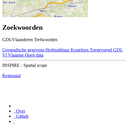
Zoekwoorden
GDI-Vlaanderen Trefwoorden
Geografische gegevens
Herbruikbaar
Kosteloos
Toegevoegd GDI-
Vl
Vlaamse Open data
INSPIRE - Spatial scope
Regionaal
Over
Github