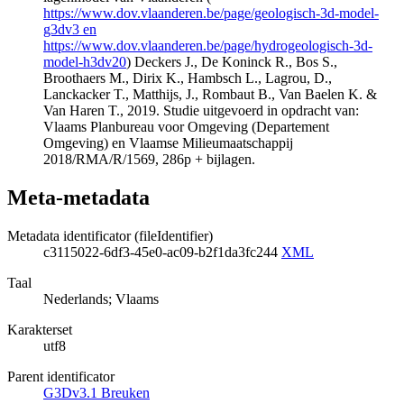
https://www.dov.vlaanderen.be/page/geologisch-3d-model-
g3dv3 en
https://www.dov.vlaanderen.be/page/hydrogeologisch-3d-
model-h3dv20
) Deckers J., De Koninck R., Bos S.,
Broothaers M., Dirix K., Hambsch L., Lagrou, D.,
Lanckacker T., Matthijs, J., Rombaut B., Van Baelen K. &
Van Haren T., 2019. Studie uitgevoerd in opdracht van:
Vlaams Planbureau voor Omgeving (Departement
Omgeving) en Vlaamse Milieumaatschappij
2018/RMA/R/1569, 286p + bijlagen.
Meta-metadata
Metadata identificator (fileIdentifier)
c3115022-6df3-45e0-ac09-b2f1da3fc244
XML
Taal
Nederlands; Vlaams
Karakterset
utf8
Parent identificator
G3Dv3.1 Breuken