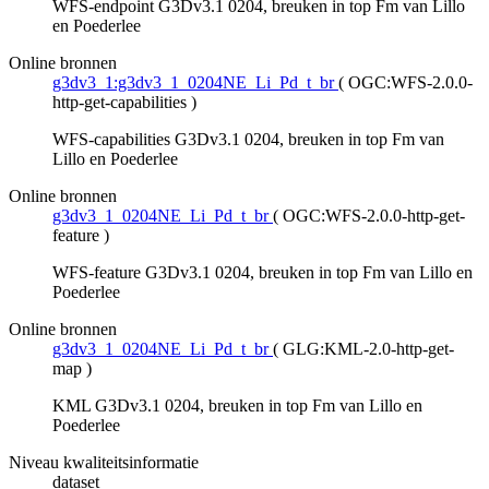
WFS-endpoint G3Dv3.1 0204, breuken in top Fm van Lillo
en Poederlee
Online bronnen
g3dv3_1:g3dv3_1_0204NE_Li_Pd_t_br
(
OGC:WFS-2.0.0-
http-get-capabilities
)
WFS-capabilities G3Dv3.1 0204, breuken in top Fm van
Lillo en Poederlee
Online bronnen
g3dv3_1_0204NE_Li_Pd_t_br
(
OGC:WFS-2.0.0-http-get-
feature
)
WFS-feature G3Dv3.1 0204, breuken in top Fm van Lillo en
Poederlee
Online bronnen
g3dv3_1_0204NE_Li_Pd_t_br
(
GLG:KML-2.0-http-get-
map
)
KML G3Dv3.1 0204, breuken in top Fm van Lillo en
Poederlee
Niveau kwaliteitsinformatie
dataset