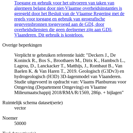
Toegang en gebruik voor het uitvoeren van taken van
algemeen belang door niet-Vlaamse overheidsinstanties is
geregeld door het Besluit van de Vlaamse Regering met de
regels voor toegang en gebruik van geografische
gegevensbronnen toegevoegd aan de GDI, door
overheidsdiensten die geen deelnemer zijn aan GDI-
Vlaanderen. Dit gebruik is kosteloos.
Overige beperkingen
Verplicht te gebruiken referentie luidt: "Deckers J., De
Koninck R., Bos S., Broothaers M., Dirix K., Hambsch L.,
Lagrou, D., Lanckacker T., Matthijs, J., Rombaut B., Van
Baelen K. & Van Haren T., 2019. Geologisch (G3Dv3) en
hydrogeologisch (H3D) 3D-lagenmodel van Vlaanderen.
Studie uitgevoerd in opdracht van: Vlaams Planbureau voor
Omgeving (Departement Omgeving) en Vlaamse
Milieumaatschappij 2018/RMA/R/1569, 286p. + bijlagen"
Ruimtelijk schema dataset(serie)
vector
Noemer
50000