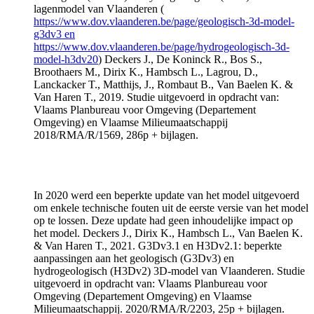
lagenmodel van Vlaanderen (
https://www.dov.vlaanderen.be/page/geologisch-3d-model-
g3dv3 en
https://www.dov.vlaanderen.be/page/hydrogeologisch-3d-
model-h3dv20
) Deckers J., De Koninck R., Bos S.,
Broothaers M., Dirix K., Hambsch L., Lagrou, D.,
Lanckacker T., Matthijs, J., Rombaut B., Van Baelen K. &
Van Haren T., 2019. Studie uitgevoerd in opdracht van:
Vlaams Planbureau voor Omgeving (Departement
Omgeving) en Vlaamse Milieumaatschappij
2018/RMA/R/1569, 286p + bijlagen.
In 2020 werd een beperkte update van het model uitgevoerd
om enkele technische fouten uit de eerste versie van het model
op te lossen. Deze update had geen inhoudelijke impact op
het model. Deckers J., Dirix K., Hambsch L., Van Baelen K.
& Van Haren T., 2021. G3Dv3.1 en H3Dv2.1: beperkte
aanpassingen aan het geologisch (G3Dv3) en
hydrogeologisch (H3Dv2) 3D-model van Vlaanderen. Studie
uitgevoerd in opdracht van: Vlaams Planbureau voor
Omgeving (Departement Omgeving) en Vlaamse
Milieumaatschappij. 2020/RMA/R/2203, 25p + bijlagen.