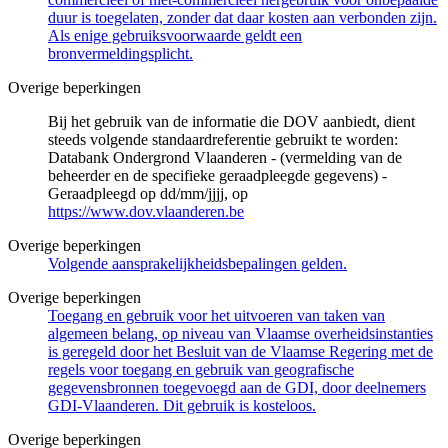
duur is toegelaten, zonder dat daar kosten aan verbonden zijn.
Als enige gebruiksvoorwaarde geldt een
bronvermeldingsplicht.
Overige beperkingen
Bij het gebruik van de informatie die DOV aanbiedt, dient
steeds volgende standaardreferentie gebruikt te worden:
Databank Ondergrond Vlaanderen - (vermelding van de
beheerder en de specifieke geraadpleegde gegevens) -
Geraadpleegd op dd/mm/jjjj, op
https://www.dov.vlaanderen.be
Overige beperkingen
Volgende aansprakelijkheidsbepalingen gelden.
Overige beperkingen
Toegang en gebruik voor het uitvoeren van taken van
algemeen belang, op niveau van Vlaamse overheidsinstanties
is geregeld door het Besluit van de Vlaamse Regering met de
regels voor toegang en gebruik van geografische
gegevensbronnen toegevoegd aan de GDI, door deelnemers
GDI-Vlaanderen. Dit gebruik is kosteloos.
Overige beperkingen