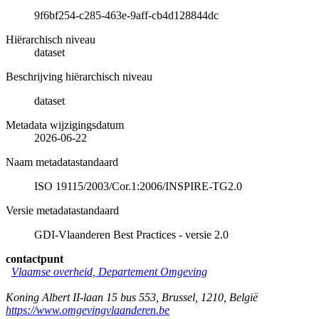
9f6bf254-c285-463e-9aff-cb4d128844dc
Hiërarchisch niveau
dataset
Beschrijving hiërarchisch niveau
dataset
Metadata wijzigingsdatum
2026-06-22
Naam metadatastandaard
ISO 19115/2003/Cor.1:2006/INSPIRE-TG2.0
Versie metadatastandaard
GDI-Vlaanderen Best Practices - versie 2.0
contactpunt
Vlaamse overheid, Departement Omgeving
Koning Albert II-laan 15 bus 553
,
Brussel
,
1210
,
België
https://www.omgevingvlaanderen.be