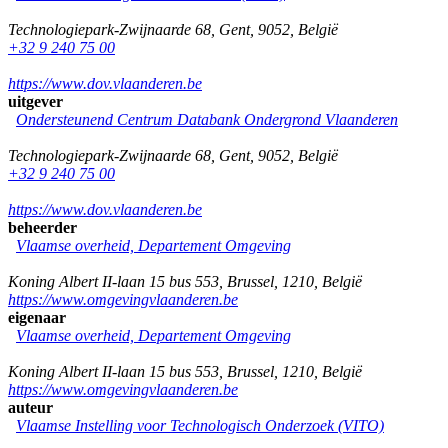
Technologiepark-Zwijnaarde 68
,
Gent
,
9052
,
België
+32 9 240 75 00
https://www.dov.vlaanderen.be
uitgever
Ondersteunend Centrum Databank Ondergrond Vlaanderen
Technologiepark-Zwijnaarde 68
,
Gent
,
9052
,
België
+32 9 240 75 00
https://www.dov.vlaanderen.be
beheerder
Vlaamse overheid, Departement Omgeving
Koning Albert II-laan 15 bus 553
,
Brussel
,
1210
,
België
https://www.omgevingvlaanderen.be
eigenaar
Vlaamse overheid, Departement Omgeving
Koning Albert II-laan 15 bus 553
,
Brussel
,
1210
,
België
https://www.omgevingvlaanderen.be
auteur
Vlaamse Instelling voor Technologisch Onderzoek (VITO)