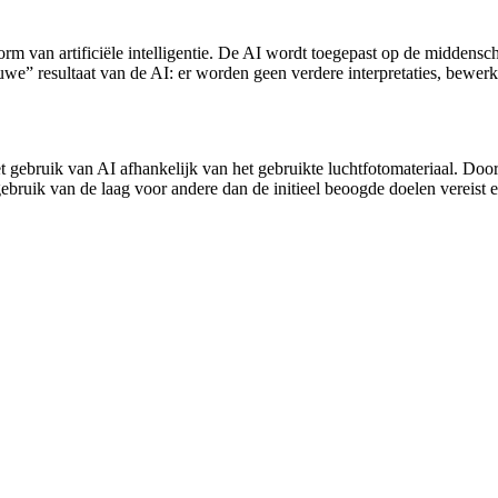
rm van artificiële intelligentie. De AI wordt toegepast op de middensc
e” resultaat van de AI: er worden geen verdere interpretaties, bewerki
et gebruik van AI afhankelijk van het gebruikte luchtfotomateriaal. D
gebruik van de laag voor andere dan de initieel beoogde doelen vereist