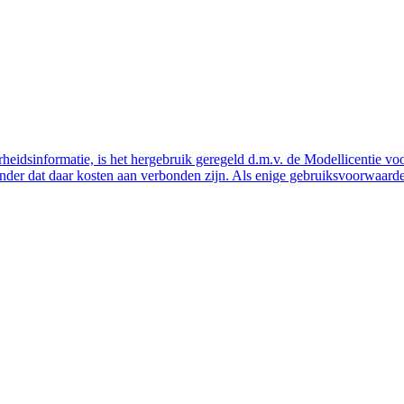
eidsinformatie, is het hergebruik geregeld d.m.v. de Modellicentie voor
nder dat daar kosten aan verbonden zijn. Als enige gebruiksvoorwaarde