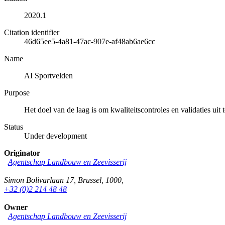
2020.1
Citation identifier
46d65ee5-4a81-47ac-907e-af48ab6ae6cc
Name
AI Sportvelden
Purpose
Het doel van de laag is om kwaliteitscontroles en validaties u
Status
Under development
Originator
Agentschap Landbouw en Zeevisserij
Simon Bolivarlaan 17
,
Brussel
,
1000
,
+32 (0)2 214 48 48
Owner
Agentschap Landbouw en Zeevisserij