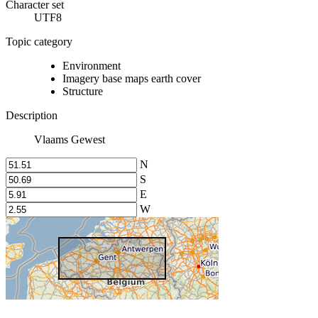
Character set
UTF8
Topic category
Environment
Imagery base maps earth cover
Structure
Description
Vlaams Gewest
N
S
E
W