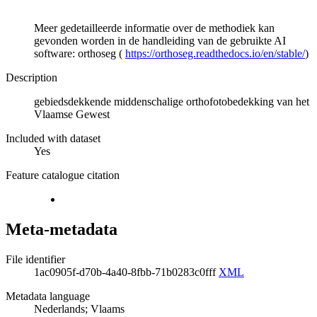
Meer gedetailleerde informatie over de methodiek kan
gevonden worden in de handleiding van de gebruikte AI
software: orthoseg (
https://orthoseg.readthedocs.io/en/stable/
)
Description
gebiedsdekkende middenschalige orthofotobedekking van het
Vlaamse Gewest
Included with dataset
Yes
Feature catalogue citation
Meta-metadata
File identifier
1ac0905f-d70b-4a40-8fbb-71b0283c0fff
XML
Metadata language
Nederlands; Vlaams