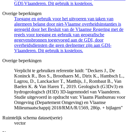
GDI-Vlaanderen. Dit gebruik is kosteloos.
Overige beperkingen
Toegang en gebruik voor het uitvoeren van taken van
algemeen belang door niet-Vlaamse overheidsinstanties is
geregeld door het Besluit van de Vlaamse Regering met de
regels voor toegang en gebruik van geografische
gegevensbronnen toegevoegd aan de GDI, door
overheidsdiensten die geen deelnemer zijn aan GDI-
Vlaanderen. Dit gebruik is kosteloos.
Overige beperkingen
Verplicht te gebruiken referentie luidt: "Deckers J., De
Koninck R., Bos S., Broothaers M., Dirix K., Hambsch L.,
Lagrou, D., Lanckacker T., Matthijs, J., Rombaut B., Van
Baelen K. & Van Haren T., 2019. Geologisch (G3Dv3) en
hydrogeologisch (H3D) 3D-lagenmodel van Vlaanderen.
Studie uitgevoerd in opdracht van: Vlaams Planbureau voor
Omgeving (Departement Omgeving) en Vlaamse
Milieumaatschappij 2018/RMA/R/1569, 286p. + bijlagen"
Ruimtelijk schema dataset(serie)
vector