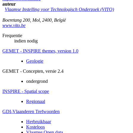
auteur
Vlaamse Instelling voor Technologisch Onderzoek (VITO)
Boeretang 200
,
Mol
,
2400
,
België
www.vito.be
Frequentie
indien nodig
GEMET - INSPIRE themes, version 1.0
Geologie
GEMET - Concepten, versie 2.4
ondergrond
INSPIRE - Spatial scope
Regionaal
GDI-Vlaanderen Trefwoorden
Herbruikbaar
Kosteloos
Vlaamse Open data