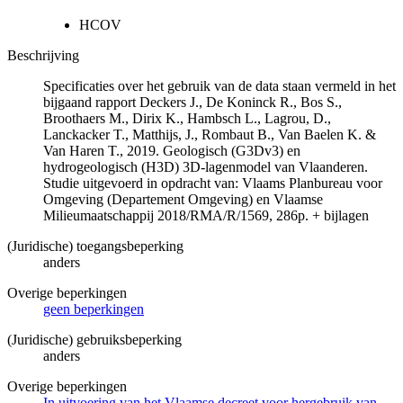
HCOV
Beschrijving
Specificaties over het gebruik van de data staan vermeld in het
bijgaand rapport Deckers J., De Koninck R., Bos S.,
Broothaers M., Dirix K., Hambsch L., Lagrou, D.,
Lanckacker T., Matthijs, J., Rombaut B., Van Baelen K. &
Van Haren T., 2019. Geologisch (G3Dv3) en
hydrogeologisch (H3D) 3D-lagenmodel van Vlaanderen.
Studie uitgevoerd in opdracht van: Vlaams Planbureau voor
Omgeving (Departement Omgeving) en Vlaamse
Milieumaatschappij 2018/RMA/R/1569, 286p. + bijlagen
(Juridische) toegangsbeperking
anders
Overige beperkingen
geen beperkingen
(Juridische) gebruiksbeperking
anders
Overige beperkingen
In uitvoering van het Vlaamse decreet voor hergebruik van