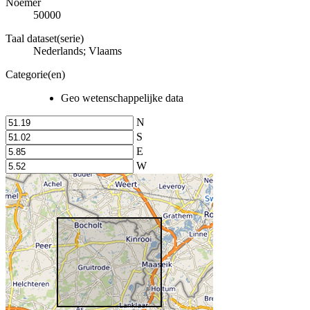
Noemer
50000
Taal dataset(serie)
Nederlands; Vlaams
Categorie(en)
Geo wetenschappelijke data
N
S
E
W