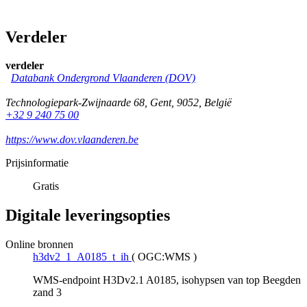
Verdeler
verdeler
Databank Ondergrond Vlaanderen (DOV)
Technologiepark-Zwijnaarde 68
,
Gent
,
9052
,
België
+32 9 240 75 00
https://www.dov.vlaanderen.be
Prijsinformatie
Gratis
Digitale leveringsopties
Online bronnen
h3dv2_1_A0185_t_ih
(
OGC:WMS
)
WMS-endpoint H3Dv2.1 A0185, isohypsen van top Beegden
zand 3