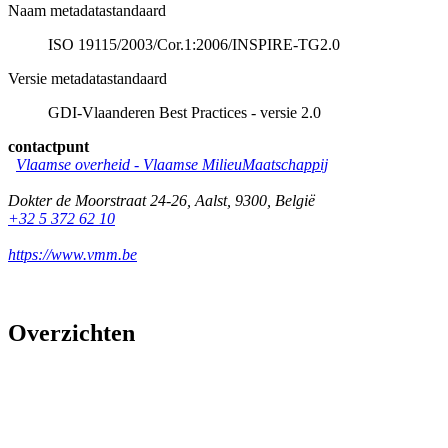
Naam metadatastandaard
ISO 19115/2003/Cor.1:2006/INSPIRE-TG2.0
Versie metadatastandaard
GDI-Vlaanderen Best Practices - versie 2.0
contactpunt
Vlaamse overheid - Vlaamse MilieuMaatschappij
Dokter de Moorstraat 24-26
,
Aalst
,
9300
,
België
+32 5 372 62 10
https://www.vmm.be
Overzichten