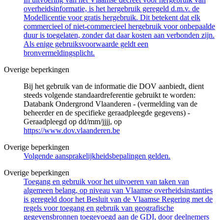
overheidsinformatie, is het hergebruik geregeld d.m.v. de
Modellicentie voor gratis hergebruik. Dit betekent dat elk
commercieel of niet-commercieel hergebruik voor onbepaalde
duur is toegelaten, zonder dat daar kosten aan verbonden zijn.
Als enige gebruiksvoorwaarde geldt een
bronvermeldingsplicht.
Overige beperkingen
Bij het gebruik van de informatie die DOV aanbiedt, dient
steeds volgende standaardreferentie gebruikt te worden:
Databank Ondergrond Vlaanderen - (vermelding van de
beheerder en de specifieke geraadpleegde gegevens) -
Geraadpleegd op dd/mm/jjjj, op
https://www.dov.vlaanderen.be
Overige beperkingen
Volgende aansprakelijkheidsbepalingen gelden.
Overige beperkingen
Toegang en gebruik voor het uitvoeren van taken van
algemeen belang, op niveau van Vlaamse overheidsinstanties
is geregeld door het Besluit van de Vlaamse Regering met de
regels voor toegang en gebruik van geografische
gegevensbronnen toegevoegd aan de GDI, door deelnemers