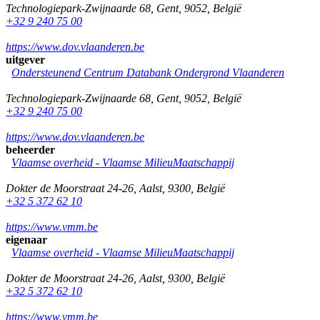
Technologiepark-Zwijnaarde 68
,
Gent
,
9052
,
België
+32 9 240 75 00
https://www.dov.vlaanderen.be
uitgever
Ondersteunend Centrum Databank Ondergrond Vlaanderen
Technologiepark-Zwijnaarde 68
,
Gent
,
9052
,
België
+32 9 240 75 00
https://www.dov.vlaanderen.be
beheerder
Vlaamse overheid - Vlaamse MilieuMaatschappij
Dokter de Moorstraat 24-26
,
Aalst
,
9300
,
België
+32 5 372 62 10
https://www.vmm.be
eigenaar
Vlaamse overheid - Vlaamse MilieuMaatschappij
Dokter de Moorstraat 24-26
,
Aalst
,
9300
,
België
+32 5 372 62 10
https://www.vmm.be