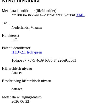
Meta-metadata
Metadata identificator (fileIdentifier)
bfe18036-3b55-4142-a155-632e197d56af
XML
Taal
Nederlands; Vlaams
Karakterset
utf8
Parent identificator
H3Dv2.1 Isohypsen
16da5e87-7b75-4c39-b335-8422de9cdbd3
Hiërarchisch niveau
dataset
Beschrijving hiërarchisch niveau
dataset
Metadata wijzigingsdatum
2026-06-22