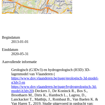
Begindatum
2013-01-01
Einddatum
2020-05-31
Aanvullende informatie
Geologisch (G3Dv3) en hydrogeologisch (H3D) 3D-
lagenmodel van Vlaanderen (
https://www.dov.vlaanderen.be/page/geologisch-3d-model-
g3dv3 en
https://www.dov.vlaanderen.be/page/hydrogeologisch-3d-
model-h3dv20
) Deckers J., De Koninck R., Bos S.,
Broothaers M., Dirix K., Hambsch L., Lagrou, D.,
Lanckacker T., Matthijs, J., Rombaut B., Van Baelen K. &
Van Haren T., 2019. Studie uitgevoerd in opdracht van: