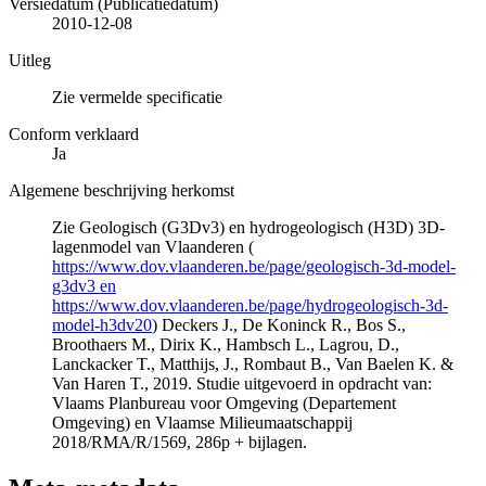
Versiedatum (Publicatiedatum)
2010-12-08
Uitleg
Zie vermelde specificatie
Conform verklaard
Ja
Algemene beschrijving herkomst
Zie Geologisch (G3Dv3) en hydrogeologisch (H3D) 3D-
lagenmodel van Vlaanderen (
https://www.dov.vlaanderen.be/page/geologisch-3d-model-
g3dv3 en
https://www.dov.vlaanderen.be/page/hydrogeologisch-3d-
model-h3dv20
) Deckers J., De Koninck R., Bos S.,
Broothaers M., Dirix K., Hambsch L., Lagrou, D.,
Lanckacker T., Matthijs, J., Rombaut B., Van Baelen K. &
Van Haren T., 2019. Studie uitgevoerd in opdracht van:
Vlaams Planbureau voor Omgeving (Departement
Omgeving) en Vlaamse Milieumaatschappij
2018/RMA/R/1569, 286p + bijlagen.