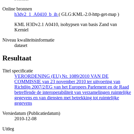
Online bronnen
h3dv2_1_A0410_b_ih
(
GLG:KML-2.0-http-get-map
)
KML H3Dv2.1 A0410, isohypsen van basis Zand van
Kerniel
Niveau kwaliteitsinformatie
dataset
Resultaat
Titel specificatie
VERORDENING (EU) Nr. 1089/2010 VAN DE
COMMISSIE van 23 november 2010 ter uitvoering van
Richtlijn 2007/2/EG van het Europees Parlement en de Raad
betreffende de interoperabiliteit van verzamelingen ruimtelijke
gegevens en van diensten met betrekking tot ruimtelijke
gegevens
Versiedatum (Publicatiedatum)
2010-12-08
Uitleg