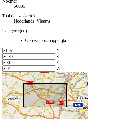
Noemer
50000
Taal dataset(serie)
Nederlands; Vlaams
Categorie(en)
Geo wetenschappelijke data
N
S
E
W