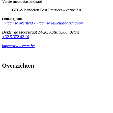
Versie metadatastandaard
GDI-Vlaanderen Best Practices - versie 2.0
contactpunt
Vlaamse overheid - Vlaamse MilieuMaatschappij
Dokter de Moorstraat 24-26
,
Aalst
,
9300
,
België
+32 5 372 62 10
https://www.vmm.be
Overzichten