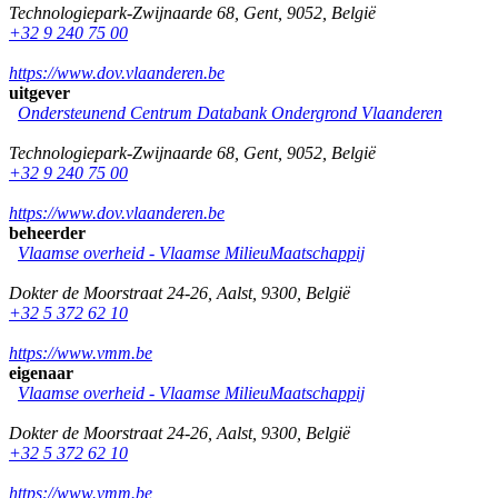
Technologiepark-Zwijnaarde 68
,
Gent
,
9052
,
België
+32 9 240 75 00
https://www.dov.vlaanderen.be
uitgever
Ondersteunend Centrum Databank Ondergrond Vlaanderen
Technologiepark-Zwijnaarde 68
,
Gent
,
9052
,
België
+32 9 240 75 00
https://www.dov.vlaanderen.be
beheerder
Vlaamse overheid - Vlaamse MilieuMaatschappij
Dokter de Moorstraat 24-26
,
Aalst
,
9300
,
België
+32 5 372 62 10
https://www.vmm.be
eigenaar
Vlaamse overheid - Vlaamse MilieuMaatschappij
Dokter de Moorstraat 24-26
,
Aalst
,
9300
,
België
+32 5 372 62 10
https://www.vmm.be