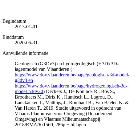
Begindatum
2013-01-01
Einddatum
2020-05-31
Aanvullende informatie
Geologisch (G3Dv3) en hydrogeologisch (H3D) 3D-
lagenmodel van Vlaanderen (
https://www.dov.vlaanderen.be/page/geologisch-3d-model-
g3dv3 en
https://www.dov.vlaanderen.be/page/hydrogeologisch-3d-
model-h3dv20
) Deckers J., De Koninck R., Bos S.,
Broothaers M., Dirix K., Hambsch L., Lagrou, D.,
Lanckacker T., Matthijs, J., Rombaut B., Van Baelen K. &
Van Haren T., 2019. Studie uitgevoerd in opdracht van:
Vlaams Planbureau voor Omgeving (Departement
Omgeving) en Vlaamse Milieumaatschappij
2018/RMA/R/1569, 286p + bijlagen.