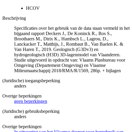
HCOV
Beschrijving
Specificaties over het gebruik van de data staan vermeld in het
bijgaand rapport Deckers J., De Koninck R., Bos S.,
Broothaers M., Dirix K., Hambsch L., Lagrou, D.,
Lanckacker T., Matthijs, J., Rombaut B., Van Baelen K. &
Van Haren T., 2019. Geologisch (G3Dv3) en
hydrogeologisch (H3D) 3D-lagenmodel van Vlaanderen.
Studie uitgevoerd in opdracht van: Vlaams Planbureau voor
Omgeving (Departement Omgeving) en Vlaamse
Milieumaatschappij 2018/RMA/R/1569, 286p. + bijlagen
(Juridische) toegangsbeperking
anders
Overige beperkingen
geen beperkingen
(Juridische) gebruiksbeperking
anders
Overige beperkingen
In uitvoering van het Vlaamse decreet voor hergebruik van