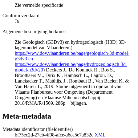
Zie vermelde specificatie
Conform verklaard
Ja
Algemene beschrijving herkomst
Zie Geologisch (G3Dv3) en hydrogeologisch (H3D) 3D-
lagenmodel van Vlaanderen (
https://www.dov.vlaanderen.be/page/geologisch-3d-model-
g3dv3 en
https://www.dov.vlaanderen.be/page/hydrogeologisch-3d-
model-h3dv20
) Deckers J., De Koninck R., Bos S.,
Broothaers M., Dirix K., Hambsch L., Lagrou, D.,
Lanckacker T., Matthijs, J., Rombaut B., Van Baelen K. &
Van Haren T., 2019. Studie uitgevoerd in opdracht van:
Vlaams Planbureau voor Omgeving (Departement
Omgeving) en Vlaamse Milieumaatschappij
2018/RMA/R/1569, 286p + bijlagen.
Meta-metadata
Metadata identificator (fileIdentifier)
bf75ec2d-27cb-4f98-afce-a6ca5e7a832c
XML