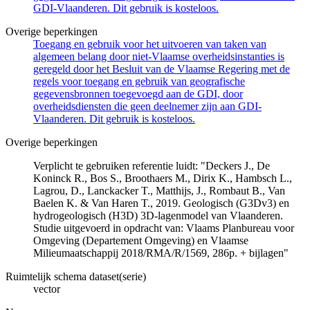
GDI-Vlaanderen. Dit gebruik is kosteloos.
Overige beperkingen
Toegang en gebruik voor het uitvoeren van taken van
algemeen belang door niet-Vlaamse overheidsinstanties is
geregeld door het Besluit van de Vlaamse Regering met de
regels voor toegang en gebruik van geografische
gegevensbronnen toegevoegd aan de GDI, door
overheidsdiensten die geen deelnemer zijn aan GDI-
Vlaanderen. Dit gebruik is kosteloos.
Overige beperkingen
Verplicht te gebruiken referentie luidt: "Deckers J., De
Koninck R., Bos S., Broothaers M., Dirix K., Hambsch L.,
Lagrou, D., Lanckacker T., Matthijs, J., Rombaut B., Van
Baelen K. & Van Haren T., 2019. Geologisch (G3Dv3) en
hydrogeologisch (H3D) 3D-lagenmodel van Vlaanderen.
Studie uitgevoerd in opdracht van: Vlaams Planbureau voor
Omgeving (Departement Omgeving) en Vlaamse
Milieumaatschappij 2018/RMA/R/1569, 286p. + bijlagen"
Ruimtelijk schema dataset(serie)
vector