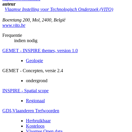
auteur
Vlaamse Instelling voor Technologisch Onderzoek (VITO)
Boeretang 200
,
Mol
,
2400
,
België
www.vito.be
Frequentie
indien nodig
GEMET - INSPIRE themes, version 1.0
Geologie
GEMET - Concepten, versie 2.4
ondergrond
INSPIRE - Spatial scope
Regionaal
GDI-Vlaanderen Trefwoorden
Herbruikbaar
Kosteloos
Vlaamse Open data