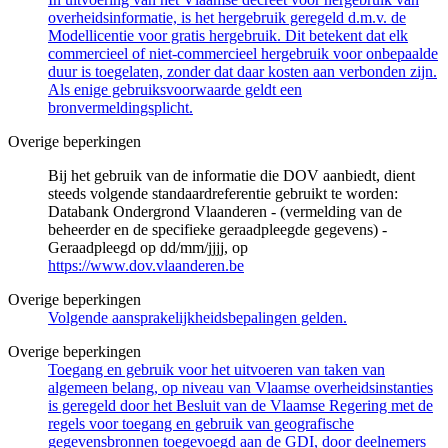
overheidsinformatie, is het hergebruik geregeld d.m.v. de
Modellicentie voor gratis hergebruik. Dit betekent dat elk
commercieel of niet-commercieel hergebruik voor onbepaalde
duur is toegelaten, zonder dat daar kosten aan verbonden zijn.
Als enige gebruiksvoorwaarde geldt een
bronvermeldingsplicht.
Overige beperkingen
Bij het gebruik van de informatie die DOV aanbiedt, dient
steeds volgende standaardreferentie gebruikt te worden:
Databank Ondergrond Vlaanderen - (vermelding van de
beheerder en de specifieke geraadpleegde gegevens) -
Geraadpleegd op dd/mm/jjjj, op
https://www.dov.vlaanderen.be
Overige beperkingen
Volgende aansprakelijkheidsbepalingen gelden.
Overige beperkingen
Toegang en gebruik voor het uitvoeren van taken van
algemeen belang, op niveau van Vlaamse overheidsinstanties
is geregeld door het Besluit van de Vlaamse Regering met de
regels voor toegang en gebruik van geografische
gegevensbronnen toegevoegd aan de GDI, door deelnemers