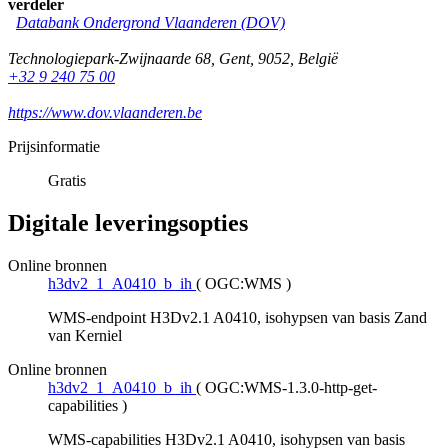
verdeler
Databank Ondergrond Vlaanderen (DOV)
Technologiepark-Zwijnaarde 68
,
Gent
,
9052
,
België
+32 9 240 75 00
https://www.dov.vlaanderen.be
Prijsinformatie
Gratis
Digitale leveringsopties
Online bronnen
h3dv2_1_A0410_b_ih
(
OGC:WMS
)
WMS-endpoint H3Dv2.1 A0410, isohypsen van basis Zand
van Kerniel
Online bronnen
h3dv2_1_A0410_b_ih
(
OGC:WMS-1.3.0-http-get-
capabilities
)
WMS-capabilities H3Dv2.1 A0410, isohypsen van basis