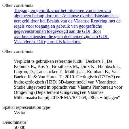
Other constraints
Toegang en gebruik voor het uitvoeren van taken van
algemeen belang door niet-Vlaamse overheidsinstanties is
geregeld door het Besluit van de Vlaamse Regering met de
regels voor toegang en gebruik van geografische
gegevensbronnen toegevoegd aan de GDI, door
overheidsdiensten die geen deelnemer zijn aan GDI-
Vlaanderen. Dit gebruik is kosteloos.
Other constraints
Verplicht te gebruiken referentie luidt: "Deckers J., De
Koninck R., Bos S., Broothaers M., Dirix K., Hambsch L.,
Lagrou, D., Lanckacker T., Matthijs, J., Rombaut B., Van
Baelen K. & Van Haren T., 2019. Geologisch (G3Dv3) en
hydrogeologisch (H3D) 3D-lagenmodel van Vlaanderen.
Studie uitgevoerd in opdracht van: Vlaams Planbureau voor
Omgeving (Departement Omgeving) en Vlaamse
Milieumaatschappij 2018/RMA/R/1569, 286p. + bijlagen"
Spatial representation type
Vector
Denominator
50000