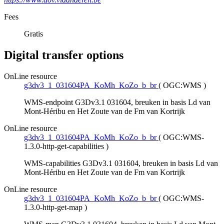
Fees
Gratis
Digital transfer options
OnLine resource
g3dv3_1_031604PA_KoMh_KoZo_b_br
(
OGC:WMS
)
WMS-endpoint G3Dv3.1 031604, breuken in basis Ld van
Mont-Héribu en Het Zoute van de Fm van Kortrijk
OnLine resource
g3dv3_1_031604PA_KoMh_KoZo_b_br
(
OGC:WMS-
1.3.0-http-get-capabilities
)
WMS-capabilities G3Dv3.1 031604, breuken in basis Ld van
Mont-Héribu en Het Zoute van de Fm van Kortrijk
OnLine resource
g3dv3_1_031604PA_KoMh_KoZo_b_br
(
OGC:WMS-
1.3.0-http-get-map
)