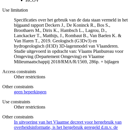
HCOV
Use limitation
Specificaties over het gebruik van de data staan vermeld in het
bijgaand rapport Deckers J., De Koninck R., Bos S.,
Broothaers M., Dirix K., Hambsch L., Lagrou, D.,
Lanckacker T., Matthijs, J., Rombaut B., Van Baelen K. &
Van Haren T., 2019. Geologisch (G3Dv3) en
hydrogeologisch (H3D) 3D-lagenmodel van Vlaanderen.
Studie uitgevoerd in opdracht van: Vlaams Planbureau voor
Omgeving (Departement Omgeving) en Vlaamse
Milieumaatschappij 2018/RMA/R/1569, 286p. + bijlagen
Access constraints
Other restrictions
Other constraints
geen beperkingen
Use constraints
Other restrictions
Other constraints
In uitvoering van het Vlaamse decreet voor hergebruik van
overheidsinformatie, is het hergebruik geregeld d.m.v. de