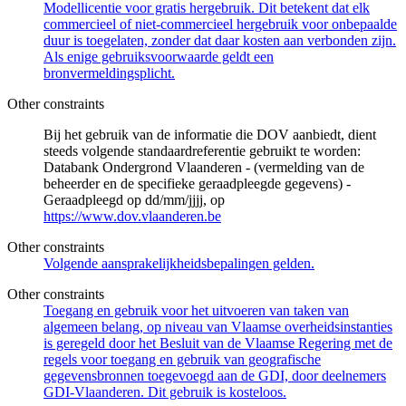
Modellicentie voor gratis hergebruik. Dit betekent dat elk
commercieel of niet-commercieel hergebruik voor onbepaalde
duur is toegelaten, zonder dat daar kosten aan verbonden zijn.
Als enige gebruiksvoorwaarde geldt een
bronvermeldingsplicht.
Other constraints
Bij het gebruik van de informatie die DOV aanbiedt, dient
steeds volgende standaardreferentie gebruikt te worden:
Databank Ondergrond Vlaanderen - (vermelding van de
beheerder en de specifieke geraadpleegde gegevens) -
Geraadpleegd op dd/mm/jjjj, op
https://www.dov.vlaanderen.be
Other constraints
Volgende aansprakelijkheidsbepalingen gelden.
Other constraints
Toegang en gebruik voor het uitvoeren van taken van
algemeen belang, op niveau van Vlaamse overheidsinstanties
is geregeld door het Besluit van de Vlaamse Regering met de
regels voor toegang en gebruik van geografische
gegevensbronnen toegevoegd aan de GDI, door deelnemers
GDI-Vlaanderen. Dit gebruik is kosteloos.