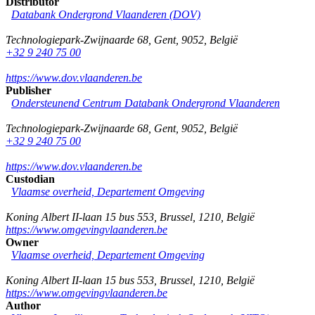
Distributor
Databank Ondergrond Vlaanderen (DOV)
Technologiepark-Zwijnaarde 68
,
Gent
,
9052
,
België
+32 9 240 75 00
https://www.dov.vlaanderen.be
Publisher
Ondersteunend Centrum Databank Ondergrond Vlaanderen
Technologiepark-Zwijnaarde 68
,
Gent
,
9052
,
België
+32 9 240 75 00
https://www.dov.vlaanderen.be
Custodian
Vlaamse overheid, Departement Omgeving
Koning Albert II-laan 15 bus 553
,
Brussel
,
1210
,
België
https://www.omgevingvlaanderen.be
Owner
Vlaamse overheid, Departement Omgeving
Koning Albert II-laan 15 bus 553
,
Brussel
,
1210
,
België
https://www.omgevingvlaanderen.be
Author