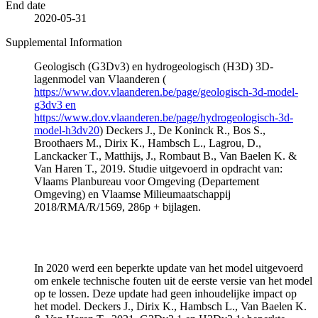
End date
2020-05-31
Supplemental Information
Geologisch (G3Dv3) en hydrogeologisch (H3D) 3D-
lagenmodel van Vlaanderen (
https://www.dov.vlaanderen.be/page/geologisch-3d-model-
g3dv3 en
https://www.dov.vlaanderen.be/page/hydrogeologisch-3d-
model-h3dv20
) Deckers J., De Koninck R., Bos S.,
Broothaers M., Dirix K., Hambsch L., Lagrou, D.,
Lanckacker T., Matthijs, J., Rombaut B., Van Baelen K. &
Van Haren T., 2019. Studie uitgevoerd in opdracht van:
Vlaams Planbureau voor Omgeving (Departement
Omgeving) en Vlaamse Milieumaatschappij
2018/RMA/R/1569, 286p + bijlagen.
In 2020 werd een beperkte update van het model uitgevoerd
om enkele technische fouten uit de eerste versie van het model
op te lossen. Deze update had geen inhoudelijke impact op
het model. Deckers J., Dirix K., Hambsch L., Van Baelen K.