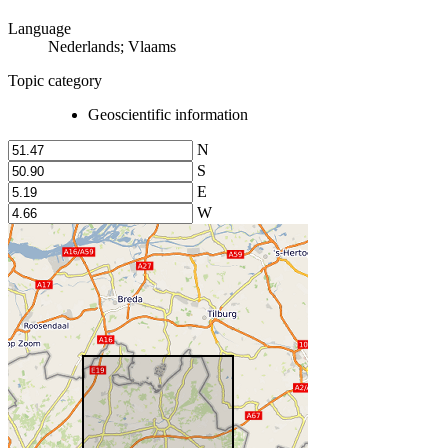
Language
Nederlands; Vlaams
Topic category
Geoscientific information
N
S
E
W