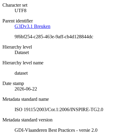
Character set
UTF8
Parent identifier
G3Dv3.1 Breuken
9f6bf254-c285-463e-9aff-cb4d128844dc
Hierarchy level
Dataset
Hierarchy level name
dataset
Date stamp
2026-06-22
Metadata standard name
ISO 19115/2003/Cor.1:2006/INSPIRE-TG2.0
Metadata standard version
GDI-Vlaanderen Best Practices - versie 2.0