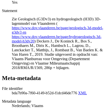
Yes
Statement
Zie Geologisch (G3Dv3) en hydrogeologisch (H3D) 3D-
lagenmodel van Vlaanderen (
https://www.dov.vlaanderen.be/page/geologisch-3d-model-
g3dv3 en
https://www.dov.vlaanderen.be/page/hydrogeologisch-3d-
model-h3dv20
) Deckers J., De Koninck R., Bos S.,
Broothaers M., Dirix K., Hambsch L., Lagrou, D.,
Lanckacker T., Matthijs, J., Rombaut B., Van Baelen K. &
Van Haren T., 2019. Studie uitgevoerd in opdracht van:
Vlaams Planbureau voor Omgeving (Departement
Omgeving) en Vlaamse Milieumaatschappij
2018/RMA/R/1569, 286p + bijlagen.
Meta-metadata
File identifier
bda7b90a-7f60-4149-b52d-f1dcd46de776
XML
Metadata language
Nederlands; Vlaams