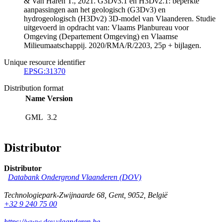
& Van Haren T., 2021. G3Dv3.1 en H3Dv2.1: beperkte
aanpassingen aan het geologisch (G3Dv3) en
hydrogeologisch (H3Dv2) 3D-model van Vlaanderen. Studie
uitgevoerd in opdracht van: Vlaams Planbureau voor
Omgeving (Departement Omgeving) en Vlaamse
Milieumaatschappij. 2020/RMA/R/2203, 25p + bijlagen.
Unique resource identifier
EPSG:31370
Distribution format
Name
Version
GML
3.2
Distributor
Distributor
Databank Ondergrond Vlaanderen (DOV)
Technologiepark-Zwijnaarde 68
,
Gent
,
9052
,
België
+32 9 240 75 00
https://www.dov.vlaanderen.be