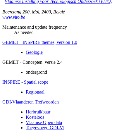
Vlaamse Instelling voor Technologisch Onderzoek (VITO)
Boeretang 200
,
Mol
,
2400
,
België
www.vito.be
Maintenance and update frequency
As needed
GEMET - INSPIRE themes, version 1.0
Geologie
GEMET - Concepten, versie 2.4
ondergrond
INSPIRE - Spatial scope
Regionaal
GDI-Vlaanderen Trefwoorden
Herbruikbaar
Kosteloos
Vlaamse Open data
Toegevoegd GDI-Vl