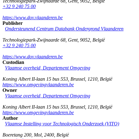
Technologiepark-Zwijnaarde 68
,
Gent
,
9052
,
België
+32 9 240 75 00
https://www.dov.vlaanderen.be
Publisher
Ondersteunend Centrum Databank Ondergrond Vlaanderen
Technologiepark-Zwijnaarde 68
,
Gent
,
9052
,
België
+32 9 240 75 00
https://www.dov.vlaanderen.be
Custodian
Vlaamse overheid, Departement Omgeving
Koning Albert II-laan 15 bus 553
,
Brussel
,
1210
,
België
https://www.omgevingvlaanderen.be
Owner
Vlaamse overheid, Departement Omgeving
Koning Albert II-laan 15 bus 553
,
Brussel
,
1210
,
België
https://www.omgevingvlaanderen.be
Author
Vlaamse Instelling voor Technologisch Onderzoek (VITO)
Boeretang 200
,
Mol
,
2400
,
België