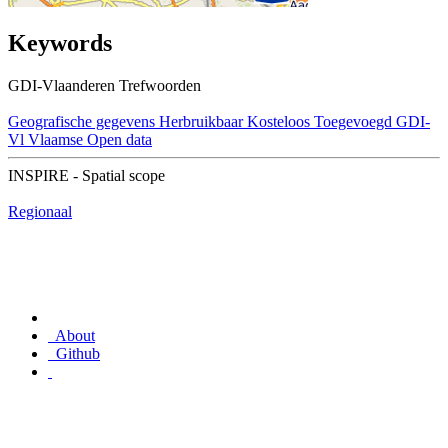
Keywords
GDI-Vlaanderen Trefwoorden
Geografische gegevens
Herbruikbaar
Kosteloos
Toegevoegd GDI-
Vl
Vlaamse Open data
INSPIRE - Spatial scope
Regionaal
About
Github