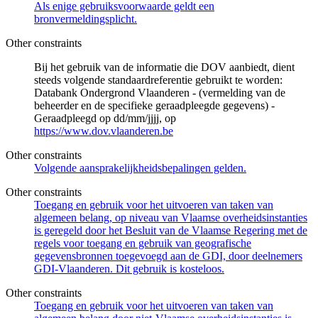
Als enige gebruiksvoorwaarde geldt een
bronvermeldingsplicht.
Other constraints
Bij het gebruik van de informatie die DOV aanbiedt, dient
steeds volgende standaardreferentie gebruikt te worden:
Databank Ondergrond Vlaanderen - (vermelding van de
beheerder en de specifieke geraadpleegde gegevens) -
Geraadpleegd op dd/mm/jjjj, op
https://www.dov.vlaanderen.be
Other constraints
Volgende aansprakelijkheidsbepalingen gelden.
Other constraints
Toegang en gebruik voor het uitvoeren van taken van
algemeen belang, op niveau van Vlaamse overheidsinstanties
is geregeld door het Besluit van de Vlaamse Regering met de
regels voor toegang en gebruik van geografische
gegevensbronnen toegevoegd aan de GDI, door deelnemers
GDI-Vlaanderen. Dit gebruik is kosteloos.
Other constraints
Toegang en gebruik voor het uitvoeren van taken van