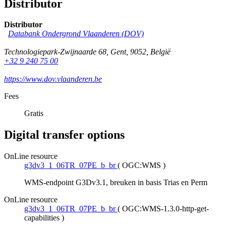
Distributor
Distributor
Databank Ondergrond Vlaanderen (DOV)
Technologiepark-Zwijnaarde 68
,
Gent
,
9052
,
België
+32 9 240 75 00
https://www.dov.vlaanderen.be
Fees
Gratis
Digital transfer options
OnLine resource
g3dv3_1_06TR_07PE_b_br
(
OGC:WMS
)
WMS-endpoint G3Dv3.1, breuken in basis Trias en Perm
OnLine resource
g3dv3_1_06TR_07PE_b_br
(
OGC:WMS-1.3.0-http-get-
capabilities
)