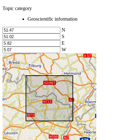
Topic category
Geoscientific information
N
S
E
W