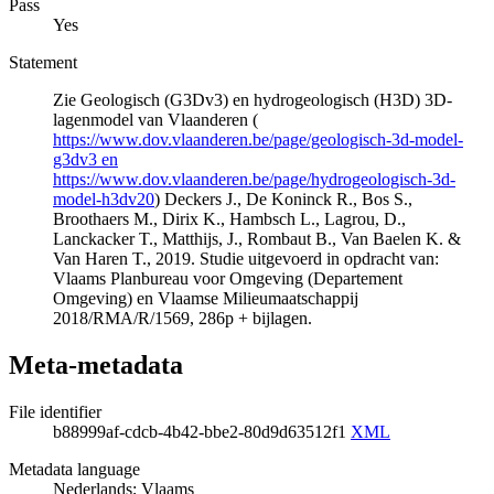
Pass
Yes
Statement
Zie Geologisch (G3Dv3) en hydrogeologisch (H3D) 3D-
lagenmodel van Vlaanderen (
https://www.dov.vlaanderen.be/page/geologisch-3d-model-
g3dv3 en
https://www.dov.vlaanderen.be/page/hydrogeologisch-3d-
model-h3dv20
) Deckers J., De Koninck R., Bos S.,
Broothaers M., Dirix K., Hambsch L., Lagrou, D.,
Lanckacker T., Matthijs, J., Rombaut B., Van Baelen K. &
Van Haren T., 2019. Studie uitgevoerd in opdracht van:
Vlaams Planbureau voor Omgeving (Departement
Omgeving) en Vlaamse Milieumaatschappij
2018/RMA/R/1569, 286p + bijlagen.
Meta-metadata
File identifier
b88999af-cdcb-4b42-bbe2-80d9d63512f1
XML
Metadata language
Nederlands; Vlaams