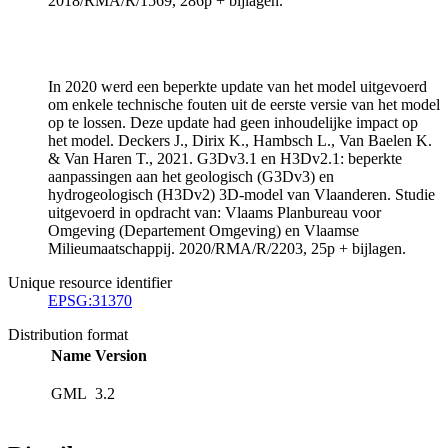
2018/RMA/R/1569, 286p + bijlagen.
In 2020 werd een beperkte update van het model uitgevoerd
om enkele technische fouten uit de eerste versie van het model
op te lossen. Deze update had geen inhoudelijke impact op
het model. Deckers J., Dirix K., Hambsch L., Van Baelen K.
& Van Haren T., 2021. G3Dv3.1 en H3Dv2.1: beperkte
aanpassingen aan het geologisch (G3Dv3) en
hydrogeologisch (H3Dv2) 3D-model van Vlaanderen. Studie
uitgevoerd in opdracht van: Vlaams Planbureau voor
Omgeving (Departement Omgeving) en Vlaamse
Milieumaatschappij. 2020/RMA/R/2203, 25p + bijlagen.
Unique resource identifier
EPSG:31370
Distribution format
Name
Version
GML
3.2