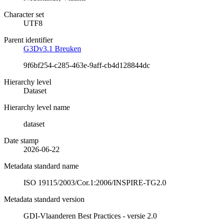
Character set
UTF8
Parent identifier
G3Dv3.1 Breuken
9f6bf254-c285-463e-9aff-cb4d128844dc
Hierarchy level
Dataset
Hierarchy level name
dataset
Date stamp
2026-06-22
Metadata standard name
ISO 19115/2003/Cor.1:2006/INSPIRE-TG2.0
Metadata standard version
GDI-Vlaanderen Best Practices - versie 2.0