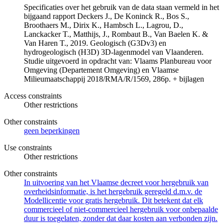
Specificaties over het gebruik van de data staan vermeld in het
bijgaand rapport Deckers J., De Koninck R., Bos S.,
Broothaers M., Dirix K., Hambsch L., Lagrou, D.,
Lanckacker T., Matthijs, J., Rombaut B., Van Baelen K. &
Van Haren T., 2019. Geologisch (G3Dv3) en
hydrogeologisch (H3D) 3D-lagenmodel van Vlaanderen.
Studie uitgevoerd in opdracht van: Vlaams Planbureau voor
Omgeving (Departement Omgeving) en Vlaamse
Milieumaatschappij 2018/RMA/R/1569, 286p. + bijlagen
Access constraints
Other restrictions
Other constraints
geen beperkingen
Use constraints
Other restrictions
Other constraints
In uitvoering van het Vlaamse decreet voor hergebruik van
overheidsinformatie, is het hergebruik geregeld d.m.v. de
Modellicentie voor gratis hergebruik. Dit betekent dat elk
commercieel of niet-commercieel hergebruik voor onbepaalde
duur is toegelaten, zonder dat daar kosten aan verbonden zijn.