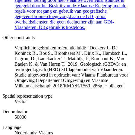
algemeen belang door niet-Vlaamse overheidsinstanties is
geregeld door het Besluit van de Vlaamse Regering met de
regels voor toegang en gebruik van geografische
gegevensbronnen toegevoegd aan de GDI, door
overheidsdiensten die geen deelnemer zijn aan GDI-
Vlaanderen. Dit gebruik is kosteloos.
Other constraints
Verplicht te gebruiken referentie luidt: "Deckers J., De
Koninck R., Bos S., Broothaers M., Dirix K., Hambsch L.,
Lagrou, D., Lanckacker T., Matthijs, J., Rombaut B., Van
Baelen K. & Van Haren T., 2019. Geologisch (G3Dv3) en
hydrogeologisch (H3D) 3D-lagenmodel van Vlaanderen.
Studie uitgevoerd in opdracht van: Vlaams Planbureau voor
Omgeving (Departement Omgeving) en Vlaamse
Milieumaatschappij 2018/RMA/R/1569, 286p. + bijlagen"
Spatial representation type
Vector
Denominator
50000
Language
Nederlands; Vlaams