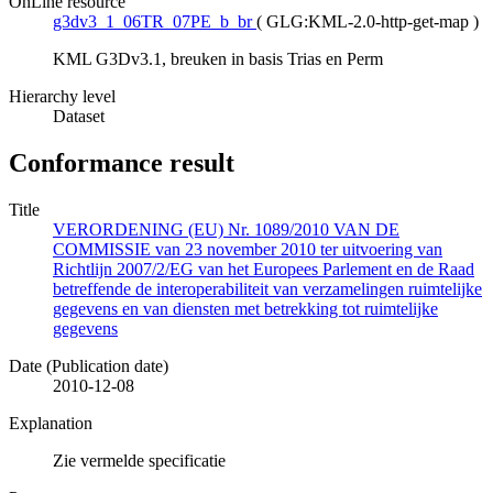
OnLine resource
g3dv3_1_06TR_07PE_b_br
(
GLG:KML-2.0-http-get-map
)
KML G3Dv3.1, breuken in basis Trias en Perm
Hierarchy level
Dataset
Conformance result
Title
VERORDENING (EU) Nr. 1089/2010 VAN DE
COMMISSIE van 23 november 2010 ter uitvoering van
Richtlijn 2007/2/EG van het Europees Parlement en de Raad
betreffende de interoperabiliteit van verzamelingen ruimtelijke
gegevens en van diensten met betrekking tot ruimtelijke
gegevens
Date (Publication date)
2010-12-08
Explanation
Zie vermelde specificatie