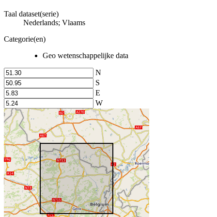
Taal dataset(serie)
Nederlands; Vlaams
Categorie(en)
Geo wetenschappelijke data
N
S
E
W