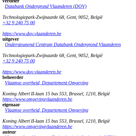
verdeler
Databank Ondergrond Vlaanderen (DOV)
Technologiepark-Zwijnaarde 68
,
Gent
,
9052
,
België
+32 9 240 75 00
https://www.dov.vlaanderen.be
uitgever
Ondersteunend Centrum Databank Ondergrond Vlaanderen
Technologiepark-Zwijnaarde 68
,
Gent
,
9052
,
België
+32 9 240 75 00
https://www.dov.vlaanderen.be
beheerder
Vlaamse overheid, Departement Omgeving
Koning Albert II-laan 15 bus 553
,
Brussel
,
1210
,
België
https://www.omgevingvlaanderen.be
eigenaar
Vlaamse overheid, Departement Omgeving
Koning Albert II-laan 15 bus 553
,
Brussel
,
1210
,
België
https://www.omgevingvlaanderen.be
auteur