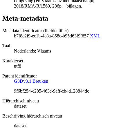
Omgeving) en Vlaamse Milieumaatschappij
2018/RMA/R/1569, 286p + bijlagen.
Meta-metadata
Metadata identificator (fileIdentifier)
b7f8e2f9-ec1b-4c8a-858e-b95d63f9f657
XML
Taal
Nederlands; Vlaams
Karakterset
utf8
Parent identificator
G3Dv3.1 Breuken
9f6bf254-c285-463e-9aff-cb4d128844dc
Hiërarchisch niveau
dataset
Beschrijving hiërarchisch niveau
dataset