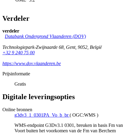
Verdeler
verdeler
Databank Ondergrond Vlaanderen (DOV)
Technologiepark-Zwijnaarde 68
,
Gent
,
9052
,
België
+32 9 240 75 00
https://www.dov.vlaanderen.be
Prijsinformatie
Gratis
Digitale leveringsopties
Online bronnen
g3dv3_1_0301PA_Vo_b_br
(
OGC:WMS
)
WMS-endpoint G3Dv3.1 0301, breuken in basis Fm van
Voort buiten het voorkomen van de Fm van Berchem