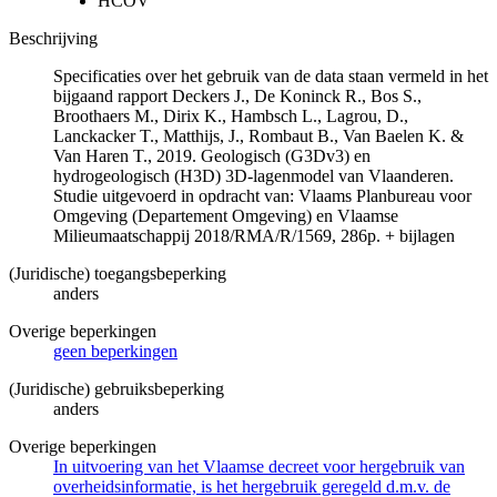
HCOV
Beschrijving
Specificaties over het gebruik van de data staan vermeld in het
bijgaand rapport Deckers J., De Koninck R., Bos S.,
Broothaers M., Dirix K., Hambsch L., Lagrou, D.,
Lanckacker T., Matthijs, J., Rombaut B., Van Baelen K. &
Van Haren T., 2019. Geologisch (G3Dv3) en
hydrogeologisch (H3D) 3D-lagenmodel van Vlaanderen.
Studie uitgevoerd in opdracht van: Vlaams Planbureau voor
Omgeving (Departement Omgeving) en Vlaamse
Milieumaatschappij 2018/RMA/R/1569, 286p. + bijlagen
(Juridische) toegangsbeperking
anders
Overige beperkingen
geen beperkingen
(Juridische) gebruiksbeperking
anders
Overige beperkingen
In uitvoering van het Vlaamse decreet voor hergebruik van
overheidsinformatie, is het hergebruik geregeld d.m.v. de