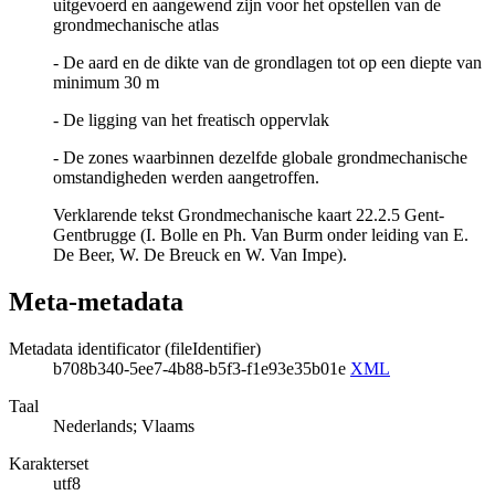
uitgevoerd en aangewend zijn voor het opstellen van de
grondmechanische atlas
- De aard en de dikte van de grondlagen tot op een diepte van
minimum 30 m
- De ligging van het freatisch oppervlak
- De zones waarbinnen dezelfde globale grondmechanische
omstandigheden werden aangetroffen.
Verklarende tekst Grondmechanische kaart 22.2.5 Gent-
Gentbrugge (I. Bolle en Ph. Van Burm onder leiding van E.
De Beer, W. De Breuck en W. Van Impe).
Meta-metadata
Metadata identificator (fileIdentifier)
b708b340-5ee7-4b88-b5f3-f1e93e35b01e
XML
Taal
Nederlands; Vlaams
Karakterset
utf8