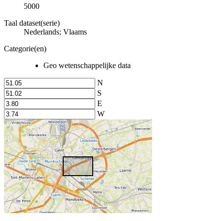
5000
Taal dataset(serie)
Nederlands; Vlaams
Categorie(en)
Geo wetenschappelijke data
N
S
E
W