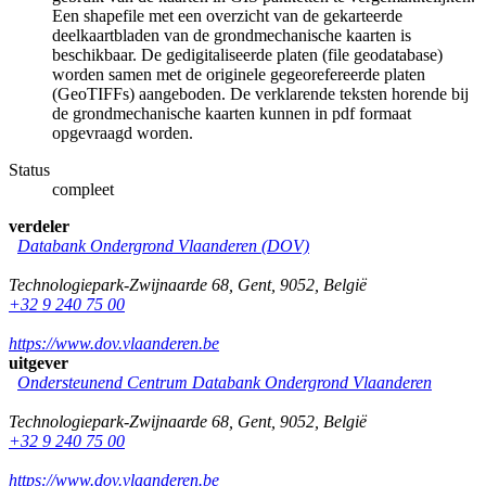
Een shapefile met een overzicht van de gekarteerde
deelkaartbladen van de grondmechanische kaarten is
beschikbaar. De gedigitaliseerde platen (file geodatabase)
worden samen met de originele gegeorefereerde platen
(GeoTIFFs) aangeboden. De verklarende teksten horende bij
de grondmechanische kaarten kunnen in pdf formaat
opgevraagd worden.
Status
compleet
verdeler
Databank Ondergrond Vlaanderen (DOV)
Technologiepark-Zwijnaarde 68
,
Gent
,
9052
,
België
+32 9 240 75 00
https://www.dov.vlaanderen.be
uitgever
Ondersteunend Centrum Databank Ondergrond Vlaanderen
Technologiepark-Zwijnaarde 68
,
Gent
,
9052
,
België
+32 9 240 75 00
https://www.dov.vlaanderen.be