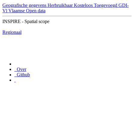
Geografische gegevens
Herbruikbaar
Kosteloos
Toegevoegd GDI-
Vl
Vlaamse Open data
INSPIRE - Spatial scope
Regionaal
Over
Github