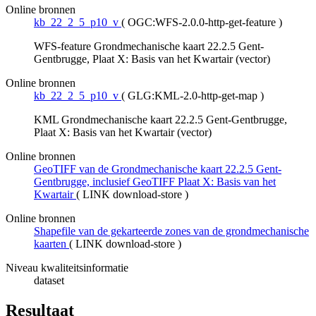
Online bronnen
kb_22_2_5_p10_v
(
OGC:WFS-2.0.0-http-get-feature
)
WFS-feature Grondmechanische kaart 22.2.5 Gent-
Gentbrugge, Plaat X: Basis van het Kwartair (vector)
Online bronnen
kb_22_2_5_p10_v
(
GLG:KML-2.0-http-get-map
)
KML Grondmechanische kaart 22.2.5 Gent-Gentbrugge,
Plaat X: Basis van het Kwartair (vector)
Online bronnen
GeoTIFF van de Grondmechanische kaart 22.2.5 Gent-
Gentbrugge, inclusief GeoTIFF Plaat X: Basis van het
Kwartair
(
LINK download-store
)
Online bronnen
Shapefile van de gekarteerde zones van de grondmechanische
kaarten
(
LINK download-store
)
Niveau kwaliteitsinformatie
dataset
Resultaat