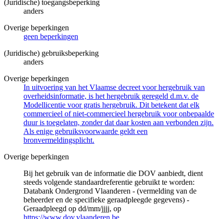
(Juridische) toegangsbeperking
anders
Overige beperkingen
geen beperkingen
(Juridische) gebruiksbeperking
anders
Overige beperkingen
In uitvoering van het Vlaamse decreet voor hergebruik van
overheidsinformatie, is het hergebruik geregeld d.m.v. de
Modellicentie voor gratis hergebruik. Dit betekent dat elk
commercieel of niet-commercieel hergebruik voor onbepaalde
duur is toegelaten, zonder dat daar kosten aan verbonden zijn.
Als enige gebruiksvoorwaarde geldt een
bronvermeldingsplicht.
Overige beperkingen
Bij het gebruik van de informatie die DOV aanbiedt, dient
steeds volgende standaardreferentie gebruikt te worden:
Databank Ondergrond Vlaanderen - (vermelding van de
beheerder en de specifieke geraadpleegde gegevens) -
Geraadpleegd op dd/mm/jjjj, op
https://www.dov.vlaanderen.be