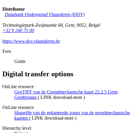
Distributor
Databank Ondergrond Vlaanderen (DOV)
Technologiepark-Zwijnaarde 68
,
Gent
,
9052
,
België
+32 9 240 75 00
https://www.dov.vlaanderen.be
Fees
Gratis
Digital transfer options
OnLine resource
GeoTIFF van de Grondmechanische kaart 22.2.5 Gent-
Gentbrugge
(
LINK download-store
)
OnLine resource
Shapefile van de gekarteerde zones van de grondmechanische
kaarten
(
LINK download-store
)
Hierarchy level