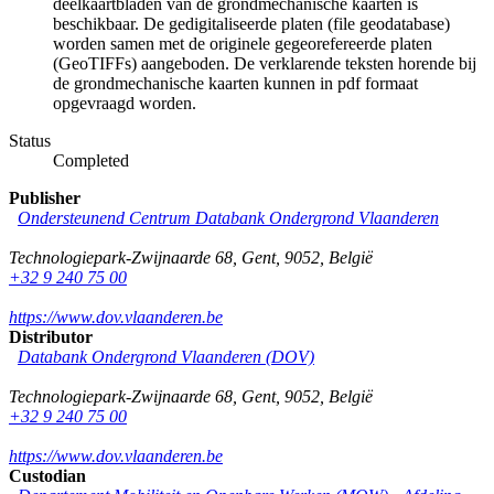
deelkaartbladen van de grondmechanische kaarten is
beschikbaar. De gedigitaliseerde platen (file geodatabase)
worden samen met de originele gegeorefereerde platen
(GeoTIFFs) aangeboden. De verklarende teksten horende bij
de grondmechanische kaarten kunnen in pdf formaat
opgevraagd worden.
Status
Completed
Publisher
Ondersteunend Centrum Databank Ondergrond Vlaanderen
Technologiepark-Zwijnaarde 68
,
Gent
,
9052
,
België
+32 9 240 75 00
https://www.dov.vlaanderen.be
Distributor
Databank Ondergrond Vlaanderen (DOV)
Technologiepark-Zwijnaarde 68
,
Gent
,
9052
,
België
+32 9 240 75 00
https://www.dov.vlaanderen.be
Custodian