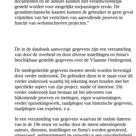
documenten en de auteurs kunnen niet verantwoordelijk
gesteld worden voor mogelijke toepassingen ervan. De
grondmechanische kaarten kunnen de gebruiker in geen geval
vrijstellen van het verrichten van aanvullende proeven in
functie van welomschreven projecten."
De in de databank aanwezige gegevens zijn een verzameling
van door de overheid en door diverse instellingen en firma's
beschikbaar gestelde gegevens over de Vlaamse Ondergrond.
De medegedeelde gegevens moeten steeds worden bevestigd
door verder onderzoek. De gebruiker dient in te staan voor dit
verder onderzoek waarbij hij rekening moet houden met het
specifieke aspect van zijn project, studie of interesse. Dit
verder onderzoek kan bestaan uit het uitvoeren van
bijkomende proeven en metingen, eigen waarnemingen,
verder opzoekingswerk, raadplegen van historische gegevens,
raadplegen van experten, e.a.
In een verzameling van gegevens waarvan de oudste dateren
van in de 19e eeuw en welke door de meest uiteenlopende
auteurs, diensten, instellingen en firma's werden genoteerd,
uitgevoerd, geïnterpreteerd en verwerkt is een onvolledigheid