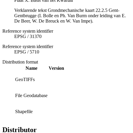
Plaat X: Basis van het Kwartair
Verklarende tekst Grondmechanische kaart 22.2.5 Gent-
Gentbrugge (I. Bolle en Ph. Van Burm onder leiding van E.
De Beer, W. De Breuck en W. Van Impe).
Reference system identifier
EPSG
/
31370
Reference system identifier
EPSG
/
5710
Distribution format
Name
Version
GeoTIFFs
File Geodatabase
Shapefile
Distributor