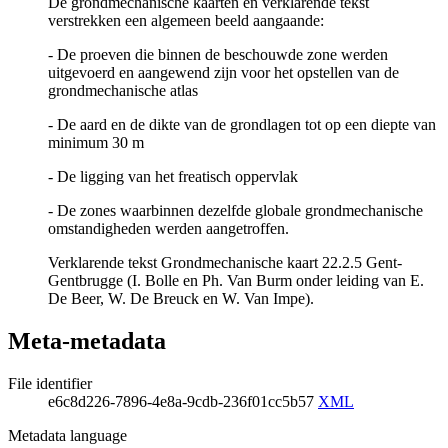
De grondmechanische kaarten en verklarende tekst
verstrekken een algemeen beeld aangaande:
- De proeven die binnen de beschouwde zone werden
uitgevoerd en aangewend zijn voor het opstellen van de
grondmechanische atlas
- De aard en de dikte van de grondlagen tot op een diepte van
minimum 30 m
- De ligging van het freatisch oppervlak
- De zones waarbinnen dezelfde globale grondmechanische
omstandigheden werden aangetroffen.
Verklarende tekst Grondmechanische kaart 22.2.5 Gent-
Gentbrugge (I. Bolle en Ph. Van Burm onder leiding van E.
De Beer, W. De Breuck en W. Van Impe).
Meta-metadata
File identifier
e6c8d226-7896-4e8a-9cdb-236f01cc5b57
XML
Metadata language