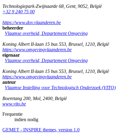
Technologiepark-Zwijnaarde 68
,
Gent
,
9052
,
België
+32 9 240 75 00
https://www.dov.vlaanderen.be
beheerder
Vlaamse overheid, Departement Omgeving
Koning Albert II-laan 15 bus 553
,
Brussel
,
1210
,
België
https://www.omgevingvlaanderen.be
eigenaar
Vlaamse overheid, Departement Omgeving
Koning Albert II-laan 15 bus 553
,
Brussel
,
1210
,
België
https://www.omgevingvlaanderen.be
auteur
Vlaamse Instelling voor Technologisch Onderzoek (VITO)
Boeretang 200
,
Mol
,
2400
,
België
www.vito.be
Frequentie
indien nodig
GEMET - INSPIRE themes, version 1.0