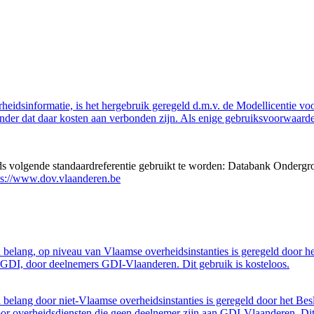
eidsinformatie, is het hergebruik geregeld d.m.v. de Modellicentie voor
nder dat daar kosten aan verbonden zijn. Als enige gebruiksvoorwaarde
eds volgende standaardreferentie gebruikt te worden: Databank Ondergr
ps://www.dov.vlaanderen.be
belang, op niveau van Vlaamse overheidsinstanties is geregeld door h
GDI, door deelnemers GDI-Vlaanderen. Dit gebruik is kosteloos.
belang door niet-Vlaamse overheidsinstanties is geregeld door het Bes
 overheidsdiensten die geen deelnemer zijn aan GDI-Vlaanderen. Dit 