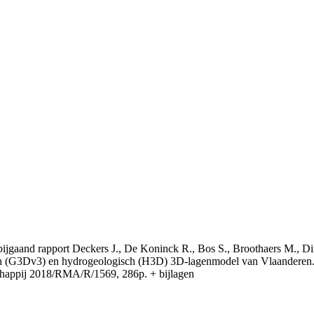
t bijgaand rapport Deckers J., De Koninck R., Bos S., Broothaers M., Di
 (G3Dv3) en hydrogeologisch (H3D) 3D-lagenmodel van Vlaanderen. S
appij 2018/RMA/R/1569, 286p. + bijlagen