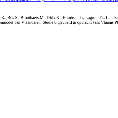
nck R., Bos S., Broothaers M., Dirix K., Hambsch L., Lagrou, D., Lanck
nmodel van Vlaanderen. Studie uitgevoerd in opdracht van: Vlaams