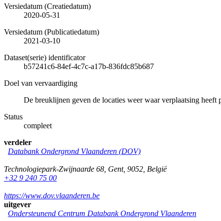
Versiedatum (Creatiedatum)
2020-05-31
Versiedatum (Publicatiedatum)
2021-03-10
Dataset(serie) identificator
b57241c6-84ef-4c7c-a17b-836fdc85b687
Doel van vervaardiging
De breuklijnen geven de locaties weer waar verplaatsing heeft 
Status
compleet
verdeler
Databank Ondergrond Vlaanderen (DOV)
Technologiepark-Zwijnaarde 68
,
Gent
,
9052
,
België
+32 9 240 75 00
https://www.dov.vlaanderen.be
uitgever
Ondersteunend Centrum Databank Ondergrond Vlaanderen