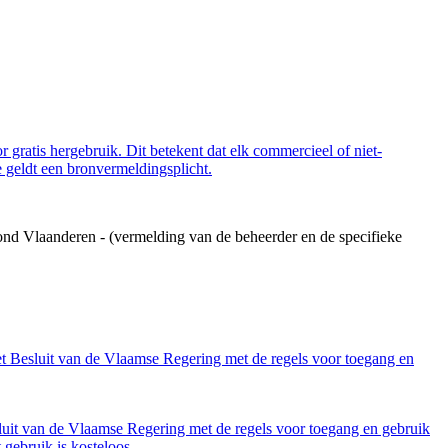
 gratis hergebruik. Dit betekent dat elk commercieel of niet-
 geldt een bronvermeldingsplicht.
ond Vlaanderen - (vermelding van de beheerder en de specifieke
et Besluit van de Vlaamse Regering met de regels voor toegang en
luit van de Vlaamse Regering met de regels voor toegang en gebruik
gebruik is kosteloos.